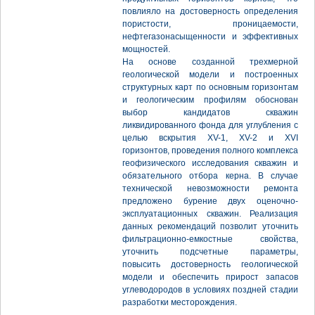
повлияло на достоверность определения
пористости, проницаемости,
нефтегазонасыщенности и эффективных
мощностей.
На основе созданной трехмерной
геологической модели и построенных
структурных карт по основным горизонтам
и геологическим профилям обоснован
выбор кандидатов скважин
ликвидированного фонда для углубления с
целью вскрытия XV-1, XV-2 и XVI
горизонтов, проведения полного комплекса
геофизического исследования скважин и
обязательного отбора керна. В случае
технической невозможности ремонта
предложено бурение двух оценочно-
эксплуатационных скважин. Реализация
данных рекомендаций позволит уточнить
фильтрационно-емкостные свойства,
уточнить подсчетные параметры,
повысить достоверность геологической
модели и обеспечить прирост запасов
углеводородов в условиях поздней стадии
разработки месторождения.