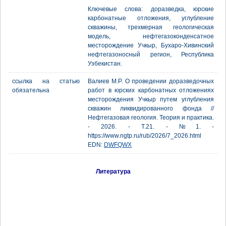
Ключевые слова: доразведка, юрские
карбонатные отложения, углубление
скважины, трехмерная геологическая
модель, нефтегазоконденсатное
месторождение Учкыр, Бухаро-Хивинский
нефтегазоносный регион, Республика
Узбекистан.
ссылка на статью
Валиев М.Р. О проведении доразведочных
обязательна
работ в юрских карбонатных отложениях
месторождения Учкыр путем углубления
скважин ликвидированного фонда //
Нефтегазовая геология. Теория и практика.
- 2026. - Т.21. - №1. -
https://www.ngtp.ru/rub/2026/7_2026.html
EDN:
DWFQWX
Литература