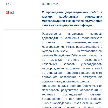
17 с.
Валиев М.Р.
pdf
О проведении доразведочных работ в
юрских карбонатных отложениях
месторождения Учкыр путем углубления
скважин ликвидированного фонда
Рассмотрены актуальные вопросы
доразведки и уточнения геологического
строения нефтегазоконденсатного
месторождения Учкыр, расположенного в
Бухаро-Хивинском нефтегазоносном
регионе Республики Узбекистан. Несмотря
на высокую степень освоенности
начальных запасов углеводородов,
месторождение сохраняет значительный
потенциал для прироста запасов за счет
повторного вовлечения в эксплуатацию
скважин ликвидированного фонда.
Проведен анализ геолого-геофизических
материалов, результатов опробования и
керновых исследований скважин.
Установлено, что при подсчете запасов
1965 г. наблюдалась низкая освещенность
продуктивных горизонтов керном, что