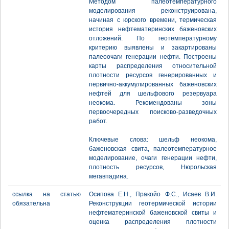
Методом палеотемпературного
моделирования реконструирована,
начиная с юрского времени, термическая
история нефтематеринских баженовских
отложений. По геотемпературному
критерию выявлены и закартированы
палеоочаги генерации нефти. Построены
карты распределения относительной
плотности ресурсов генерированных и
первично-аккумулированных баженовских
нефтей для шельфового резервуара
неокома. Рекомендованы зоны
первоочередных поисково-разведочных
работ.
Ключевые слова: шельф неокома,
баженовская свита, палеотемпературное
моделирование, очаги генерации нефти,
плотность ресурсов, Нюрольская
мегавпадина.
ссылка на статью
Осипова Е.Н., Пракойо Ф.С., Исаев В.И.
обязательна
Реконструкции геотермической истории
нефтематеринской баженовской свиты и
оценка распределения плотности