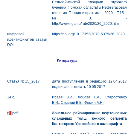
Сельвейкинской площади глубокого
бурения (Томская область) // Нефтегазовая
геология. Теория и практика. - 2020. - Т.15. -
№3. -
http://www.ngtp.ru/rub/2020/26_2020.html
цифровой
https://doi.org/10.17353/2070-5379/26_2020
идентификатор статьи
DOI
Литература
Статья № 15_2017
дата поступления в редакцию 12.04.2017
подписано в печать 10.05.2017
14 с.
Исаев В.И.
,
Лобова Г.А.
,
Старостенко
В.И.
,
Стоцкий В.В.
,
Фомин А.Н.
pdf
Зональное районирование нефтеносных
сланцевых толщ южного сегмента
Колтогорско-Уренгойского палеорифта