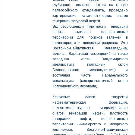
глубинного теплового потока на кровле
палеозойского фундамента, проведено
картирование катагенетических очагов
генерации тогурской нефти.
Экспресс-оценкой плотности генерации
нефти выделены перспективные
территории для поисков залежей в
нижнеюрском и доюрском разрезах. Это
Восточно-Пайдугинская мегавпадина,
включая Варгатский мезопрогиб, а также
западная часть Владимирского
мегавыступа (западный склон
Белоноговского мезоподнятия) и
восточная часть Парабельского
мегавыступа (северо-восточный склон
Колпашевского мезовала).
Ключевые слова: тогурская
нефтематеринская формация,
палеотемпературное моделирование
очагов генерации нефти, плотность
генерации нефти, перспективные
территории нижнеюрского и доюрского
комплексов, Восточно-Пайдугинская