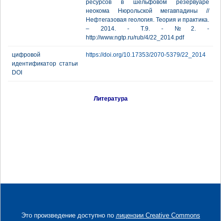
ресурсов в шельфовом резервуаре
неокома Нюрольской мегавпадины //
Нефтегазовая геология. Теория и практика.
– 2014. - Т.9. - №2. -
http://www.ngtp.ru/rub/4/22_2014.pdf
цифровой
https://doi.org/10.17353/2070-5379/22_2014
идентификатор статьи
DOI
Литература
Это произведение доступно по
лицензии Creative Commons