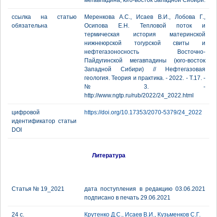
мегавпадина, юго-восток Западной Сибири.
ссылка на статью
Меренкова А.С., Исаев В.И., Лобова Г.,
обязательна
Осипова Е.Н. Тепловой поток и
термическая история материнской
нижнеюрской тогурской свиты и
нефтегазоносность Восточно-
Пайдугинской мегавпадины (юго-восток
Западной Сибири) // Нефтегазовая
геология. Теория и практика. - 2022. - Т.17. -
№3. -
http://www.ngtp.ru/rub/2022/24_2022.html
цифровой
https://doi.org/10.17353/2070-5379/24_2022
идентификатор статьи
DOI
Литература
Статья № 19_2021
дата поступления в редакцию 03.06.2021
подписано в печать 29.06.2021
24 с.
Крутенко Д.С.
,
Исаев В.И.
,
Кузьменков С.Г.