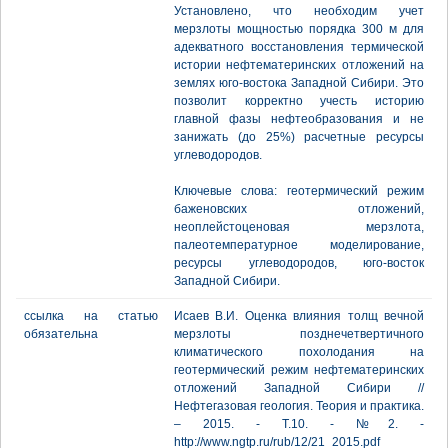
Установлено, что необходим учет
мерзлоты мощностью порядка 300 м для
адекватного восстановления термической
истории нефтематеринских отложений на
землях юго-востока Западной Сибири. Это
позволит корректно учесть историю
главной фазы нефтеобразования и не
занижать (до 25%) расчетные ресурсы
углеводородов.
Ключевые слова: геотермический режим
баженовских отложений,
неоплейстоценовая мерзлота,
палеотемпературное моделирование,
ресурсы углеводородов, юго-восток
Западной Сибири.
ссылка на статью
Исаев В.И. Оценка влияния толщ вечной
обязательна
мерзлоты позднечетвертичного
климатического похолодания на
геотермический режим нефтематеринских
отложений Западной Сибири //
Нефтегазовая геология. Теория и практика.
– 2015. - Т.10. - №2. -
http://www.ngtp.ru/rub/12/21_2015.pdf