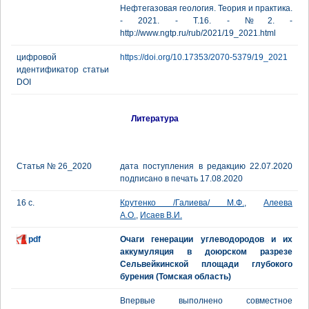
Нефтегазовая геология. Теория и практика.
- 2021. - Т.16. - №2. -
http://www.ngtp.ru/rub/2021/19_2021.html
цифровой
https://doi.org/10.17353/2070-5379/19_2021
идентификатор статьи
DOI
Литература
Статья № 26_2020
дата поступления в редакцию 22.07.2020
подписано в печать 17.08.2020
16 с.
Крутенко /Галиева/ М.Ф.
,
Алеева
А.О.
,
Исаев В.И.
pdf
Очаги генерации углеводородов и их
аккумуляция в доюрском разрезе
Сельвейкинской площади глубокого
бурения (Томская область)
Впервые выполнено совместное