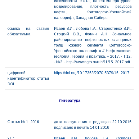
баженовская свита, палеотемпературное
моделирование, плотность ресурсов
нефти, Колтогорско-Уренгойский
палеорифт, Западная Сибирь.
ссылка на статью
Исаев В.И., Лобова Г.А., Старостенко В.И.,
обязательна
Стоцкий В.В., Фомин А.Н. Зональное
районирование нефтеносных сланцевых
толщ южного сегмента Колтогорско-
Уренгойского палеорифта // Нефтегазовая
геология. Теория и практика. – 2017. - Т.12.
- №2. - http://www.ngtp.ru/rub/11/15_2017.pdf
цифровой
https://doi.org/10.17353/2070-5379/15_2017
идентификатор статьи
DOI
Литература
Статья № 1_2016
дата поступления в редакцию 22.10.2015
подписано в печать 14.01.2016
21 с.
Исаев В.И.
,
Лобова Г.А.
,
Осипова