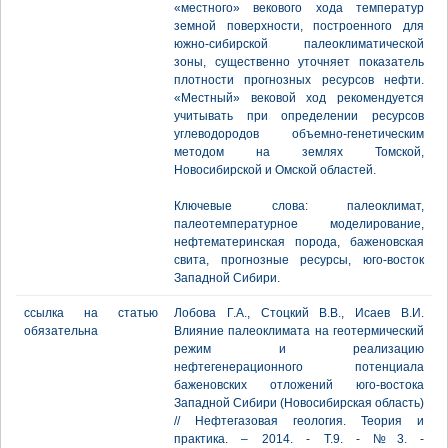
«местного» векового хода температур
земной поверхности, построенного для
южно-сибирской палеоклиматической
зоны, существенно уточняет показатель
плотности прогнозных ресурсов нефти.
«Местный» вековой ход рекомендуется
учитывать при определении ресурсов
углеводородов объемно-генетическим
методом на землях Томской,
Новосибирской и Омской областей.
Ключевые слова: палеоклимат,
палеотемпературное моделирование,
нефтематеринская порода, баженовская
свита, прогнозные ресурсы, юго-восток
Западной Сибири.
ссылка на статью
Лобова Г.А., Стоцкий В.В., Исаев В.И.
обязательна
Влияние палеоклимата на геотермический
режим и реализацию
нефтегенерационного потенциала
баженовских отложений юго-востока
Западной Сибири (Новосибирская область)
// Нефтегазовая геология. Теория и
практика. – 2014. - Т.9. - №3. -