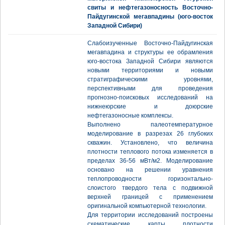
свиты и нефтегазоносность Восточно-
Пайдугинской мегавпадины (юго-восток
Западной Сибири)
Слабоизученные Восточно-Пайдугинская
мегавпадина и структуры ее обрамления
юго-востока Западной Сибири являются
новыми территориями и новыми
стратиграфическими уровнями,
перспективными для проведения
прогнозно-поисковых исследований на
нижнеюрские и доюрские
нефтегазоносные комплексы.
Выполнено палеотемпературное
моделирование в разрезах 26 глубоких
скважин. Установлено, что величина
плотности теплового потока изменяется в
пределах 36-56 мВт/м2. Моделирование
основано на решении уравнения
теплопроводности горизонтально-
слоистого твердого тела с подвижной
верхней границей с применением
оригинальной компьютерной технологии.
Для территории исследований построены
схематические карты плотности