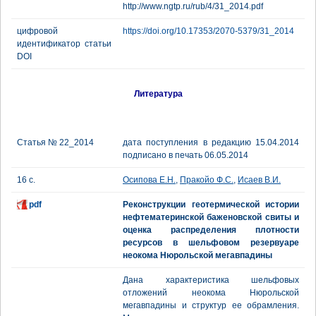
http://www.ngtp.ru/rub/4/31_2014.pdf
цифровой
https://doi.org/10.17353/2070-5379/31_2014
идентификатор статьи
DOI
Литература
Статья № 22_2014
дата поступления в редакцию 15.04.2014
подписано в печать 06.05.2014
16 с.
Осипова Е.Н.
,
Пракойо Ф.С.
,
Исаев В.И.
pdf
Реконструкции геотермической истории
нефтематеринской баженовской свиты и
оценка распределения плотности
ресурсов в шельфовом резервуаре
неокома Нюрольской мегавпадины
Дана характеристика шельфовых
отложений неокома Нюрольской
мегавпадины и структур ее обрамления.