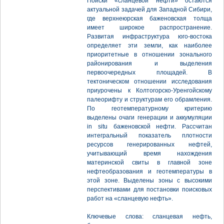
Поиски «сланцевой нефти» остаются
актуальной задачей для Западной Сибири,
где верхнеюрская баженовская толща
имеет широкое распространение.
Развитая инфраструктура юго-востока
определяет эти земли, как наиболее
приоритетные в отношении зонального
районирования и выделения
первоочередных площадей. В
тектоническом отношении исследования
приурочены к Колтогорско-Уренгойскому
палеорифту и структурам его обрамления.
По геотемпературному критерию
выделены очаги генерации и аккумуляции
in situ баженовской нефти. Рассчитан
интегральный показатель плотности
ресурсов генерированных нефтей,
учитывающий время нахождения
материнской свиты в главной зоне
нефтеобразования и геотемпературы в
этой зоне. Выделены зоны с высокими
перспективами для постановки поисковых
работ на «сланцевую нефть».
Ключевые слова: сланцевая нефть,