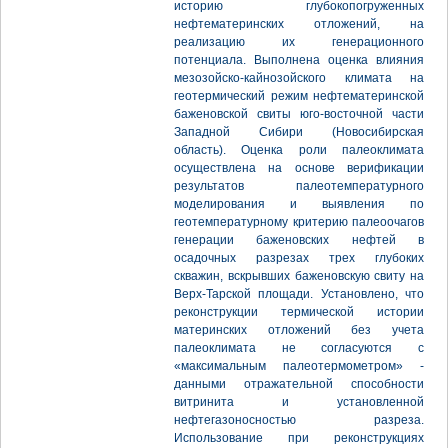
историю глубокопогруженных
нефтематеринских отложений, на
реализацию их генерационного
потенциала. Выполнена оценка влияния
мезозойско-кайнозойского климата на
геотермический режим нефтематеринской
баженовской свиты юго-восточной части
Западной Сибири (Новосибирская
область). Оценка роли палеоклимата
осуществлена на основе верификации
результатов палеотемпературного
моделирования и выявления по
геотемпературному критерию палеоочагов
генерации баженовских нефтей в
осадочных разрезах трех глубоких
скважин, вскрывших баженовскую свиту на
Верх-Тарской площади. Установлено, что
реконструкции термической истории
материнских отложений без учета
палеоклимата не согласуются с
«максимальным палеотермометром» -
данными отражательной способности
витринита и установленной
нефтегазоносностью разреза.
Использование при реконструкциях