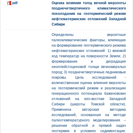
pdf
Оценка влияния толщ вечной мерзлоты
позднечетвертичного климатического
похолодания на геотермический режим
нефтематеринских отложений Западной
Сибири
Определены вероятные
палеоклиматические факторы, влияющие
на формирование геотермического режима
нефтематеринских отложений: 1) вековой
ход температур на поверхности Земли; 2)
формирование и деградация
неоплейстоценовой толщи вечномерзлых
пород; 3) позднечетвертичные ледниковые
покровы. Цель исследований -
количественная оценка влияния мерзлоты
на геотермический режим и реализацию
генерационного потенциала баженовских
отложений на юго-востоке Западной
Сибири (широты Томской области).
Применена авторская методика
исследований, основанная на методе
палеотемпературного моделирования –
решении обратной и прямой задач
геотермии в условиях седиментации.