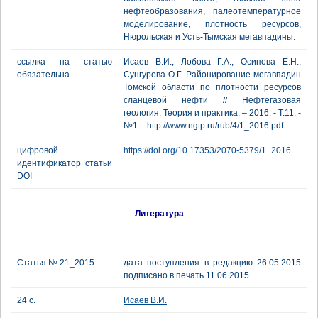
нефтеобразования, палеотемпературное
моделирование, плотность ресурсов,
Нюрольская и Усть-Тымская мегавпадины.
ссылка на статью
Исаев В.И., Лобова Г.А., Осипова Е.Н.,
обязательна
Сунгурова О.Г. Районирование мегавпадин
Томской области по плотности ресурсов
сланцевой нефти // Нефтегазовая
геология. Теория и практика. – 2016. - Т.11. -
№1. - http://www.ngtp.ru/rub/4/1_2016.pdf
цифровой
https://doi.org/10.17353/2070-5379/1_2016
идентификатор статьи
DOI
Литература
Статья № 21_2015
дата поступления в редакцию 26.05.2015
подписано в печать 11.06.2015
24 с.
Исаев В.И.