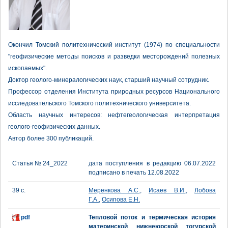
Окончил Томский политехнический институт (1974) по специальности
"геофизические методы поисков и разведки месторождений полезных
ископаемых".
Доктор геолого-минералогических наук, старший научный сотрудник.
Профессор отделения Института природных ресурсов Национального
исследовательского Томского политехнического университета.
Область научных интересов: нефтегеологическая интерпретация
геолого-геофизических данных.
Автор более 300 публикаций.
Статья № 24_2022
дата поступления в редакцию 06.07.2022
подписано в печать 12.08.2022
39 с.
Меренкова А.С.
,
Исаев В.И.
,
Лобова
Г.А.
,
Осипова Е.Н.
pdf
Тепловой поток и термическая история
материнской нижнеюрской тогурской