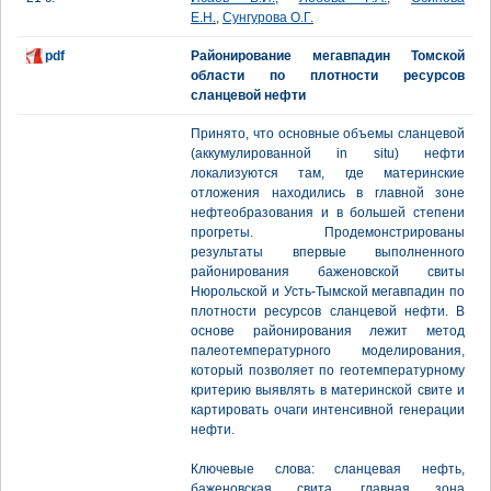
Е.Н.
,
Сунгурова О.Г.
pdf
Районирование мегавпадин Томской
области по плотности ресурсов
сланцевой нефти
Принято, что основные объемы сланцевой
(аккумулированной in situ) нефти
локализуются там, где материнские
отложения находились в главной зоне
нефтеобразования и в большей степени
прогреты. Продемонстрированы
результаты впервые выполненного
районирования баженовской свиты
Нюрольской и Усть-Тымской мегавпадин по
плотности ресурсов сланцевой нефти. В
основе районирования лежит метод
палеотемпературного моделирования,
который позволяет по геотемпературному
критерию выявлять в материнской свите и
картировать очаги интенсивной генерации
нефти.
Ключевые слова: сланцевая нефть,
баженовская свита, главная зона