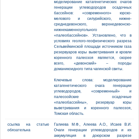
моделирование катагенетических очагов
генерации углеводородов осадочных
бассейнов: «современного» юрско-
мелового и силурийского, нижне-
среднедевонского, верхнедевонско-
нижнекаменноугольного
«палеобассейнов». Установлено, что в
условиях геолого-геофизического разреза
Сельвейкинской площади источником газа
резервуаров коры выветривания и кровли
коренного палеозоя является, скорее
всего, «девонский» – породы
доманикоидного типа чагинской свиты.
Ключевые слова: моделирование
катагенетического очага генерации
углеводородов, «современный» и
палеозойские осадочные
«палеобассейны», резервуар коры
выветривания и коренного палеозоя,
Томская область.
ссылка на статью
Галиева М.Ф., Алеева А.О., Исаев В.И.
обязательна
Очаги генерации углеводородов и их
аккумуляция в доюрском разрезе