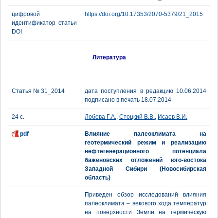
цифровой
https://doi.org/10.17353/2070-5379/21_2015
идентификатор статьи
DOI
Литература
Статья № 31_2014
дата поступления в редакцию 10.06.2014
подписано в печать 18.07.2014
24 с.
Лобова Г.А.
,
Стоцкий В.В.
,
Исаев В.И.
pdf
Влияние палеоклимата на
геотермический режим и реализацию
нефтегенерационного потенциала
баженовских отложений юго-востока
Западной Сибири (Новосибирская
область)
Приведен обзор исследований влияния
палеоклимата – векового хода температур
на поверхности Земли на термическую