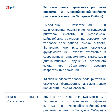
pdf
Тепловой поток, триасовая рифтовая
система и мезозойско-кайнозойские
разломы (юго-восток Западной Сибири)
Выполнена качественная и
количественная оценка влияния триасовой
рифтовой системы и мезозойско-
кайнозойских разломов на современное
тепловое поле запада Томской области.
Выявлено, что рифтовые структуры
фундамента не находят отражения в
современном тепловом поле также, как и
дизъюнктивные нарушения осадочного
чехла, что объясняется древним
возрастом их заложения.
Ключевые слова: тепловое поле, рифтовые
структуры фундамента, дизъюнктивные
нарушения, Томская область.
ссылка на статью
Крутенко Д.С., Исаев В.И., Кузьменков С.Г.
обязательна
Тепловой поток, триасовая рифтовая
система и мезозойско-кайнозойские
разломы (юго-восток Западной Сибири) //