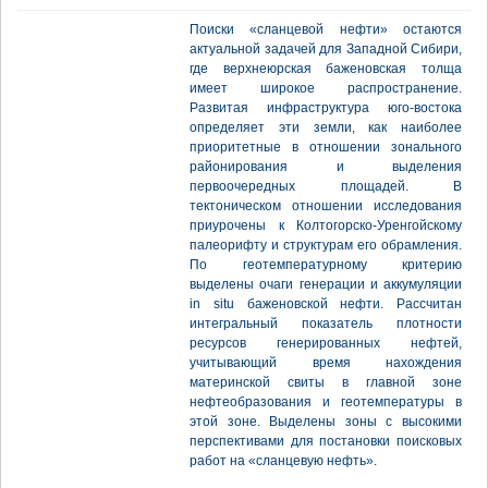
Поиски «сланцевой нефти» остаются
актуальной задачей для Западной Сибири,
где верхнеюрская баженовская толща
имеет широкое распространение.
Развитая инфраструктура юго-востока
определяет эти земли, как наиболее
приоритетные в отношении зонального
районирования и выделения
первоочередных площадей. В
тектоническом отношении исследования
приурочены к Колтогорско-Уренгойскому
палеорифту и структурам его обрамления.
По геотемпературному критерию
выделены очаги генерации и аккумуляции
in situ баженовской нефти. Рассчитан
интегральный показатель плотности
ресурсов генерированных нефтей,
учитывающий время нахождения
материнской свиты в главной зоне
нефтеобразования и геотемпературы в
этой зоне. Выделены зоны с высокими
перспективами для постановки поисковых
работ на «сланцевую нефть».