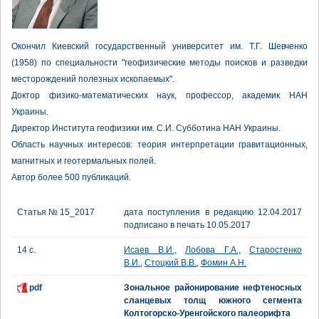
Окончил Киевский государственный университет им. Т.Г. Шевченко
(1958) по специальности "геофизические методы поисков и разведки
месторождений полезных ископаемых".
Доктор физико-математических наук, профессор, академик НАН
Украины.
Директор Института геофизики им. С.И. Субботина НАН Украины.
Область научных интересов: теория интерпретации гравитационных,
магнитных и геотермальных полей.
Автор более 500 публикаций.
Статья № 15_2017
дата поступления в редакцию 12.04.2017
подписано в печать 10.05.2017
14 с.
Исаев В.И.
,
Лобова Г.А.
,
Старостенко
В.И.
,
Стоцкий В.В.
,
Фомин А.Н.
pdf
Зональное районирование нефтеносных
сланцевых толщ южного сегмента
Колтогорско-Уренгойского палеорифта