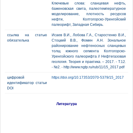
Ключевые слова: сланцевая нефть,
баженовская свита, палеотемпературное
моделирование, плотность ресурсов
нефти, Колтогорско-Уренгойский
палеорифт, Западная Сибирь.
ссылка на статью
Исаев В.И., Лобова Г.А., Старостенко В.И.,
обязательна
Стоцкий В.В., Фомин А.Н. Зональное
районирование нефтеносных сланцевых
толщ южного сегмента Колтогорско-
Уренгойского палеорифта // Нефтегазовая
геология. Теория и практика. – 2017. - Т.12.
- №2. - http://www.ngtp.ru/rub/11/15_2017.pdf
цифровой
https://doi.org/10.17353/2070-5379/15_2017
идентификатор статьи
DOI
Литература