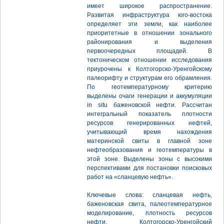
имеет широкое распространение.
Развитая инфраструктура юго-востока
определяет эти земли, как наиболее
приоритетные в отношении зонального
районирования и выделения
первоочередных площадей. В
тектоническом отношении исследования
приурочены к Колтогорско-Уренгойскому
палеорифту и структурам его обрамления.
По геотемпературному критерию
выделены очаги генерации и аккумуляции
in situ баженовской нефти. Рассчитан
интегральный показатель плотности
ресурсов генерированных нефтей,
учитывающий время нахождения
материнской свиты в главной зоне
нефтеобразования и геотемпературы в
этой зоне. Выделены зоны с высокими
перспективами для постановки поисковых
работ на «сланцевую нефть».
Ключевые слова: сланцевая нефть,
баженовская свита, палеотемпературное
моделирование, плотность ресурсов
нефти, Колтогорско-Уренгойский