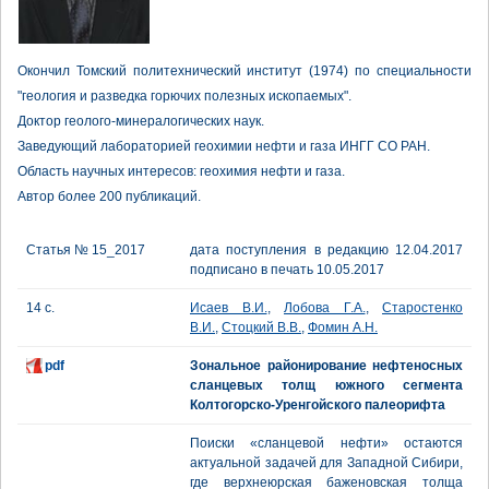
Окончил Томский политехнический институт (1974) по специальности
"геология и разведка горючих полезных ископаемых".
Доктор геолого-минералогических наук.
Заведующий лабораторией геохимии нефти и газа ИНГГ СО РАН.
Область научных интересов: геохимия нефти и газа.
Автор более 200 публикаций.
Статья № 15_2017
дата поступления в редакцию 12.04.2017
подписано в печать 10.05.2017
14 с.
Исаев В.И.
,
Лобова Г.А.
,
Старостенко
В.И.
,
Стоцкий В.В.
,
Фомин А.Н.
pdf
Зональное районирование нефтеносных
сланцевых толщ южного сегмента
Колтогорско-Уренгойского палеорифта
Поиски «сланцевой нефти» остаются
актуальной задачей для Западной Сибири,
где верхнеюрская баженовская толща