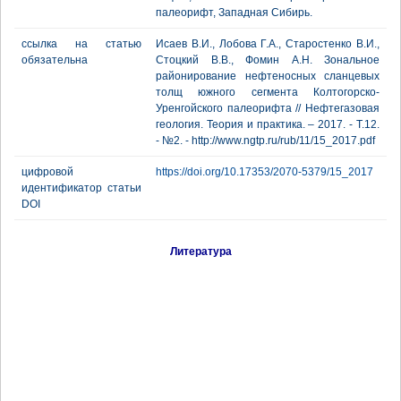
палеорифт, Западная Сибирь.
ссылка на статью
Исаев В.И., Лобова Г.А., Старостенко В.И.,
обязательна
Стоцкий В.В., Фомин А.Н. Зональное
районирование нефтеносных сланцевых
толщ южного сегмента Колтогорско-
Уренгойского палеорифта // Нефтегазовая
геология. Теория и практика. – 2017. - Т.12.
- №2. - http://www.ngtp.ru/rub/11/15_2017.pdf
цифровой
https://doi.org/10.17353/2070-5379/15_2017
идентификатор статьи
DOI
Литература