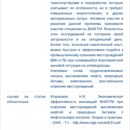
транспортировки и переработки, которые
учитывают их особенности, но и требуют
повышенных энергетических и других
материальных затрат. Активное участие в
решении данной проблемы принимали
участие специалисты ВНИГРИ. Результаты
этих исследований не потеряли своей
актуальности и на сегодняшний день.
Более того, используя накопленный опыт,
можно быстрее и эффективнее подойти к
промышленному освоению месторождений
ВВН и ПБ при сложившейся благоприятной
ценовой ситуации на углеводороды.
Ключевые слова: трудноизвлекаемые
запасы, высоковязкие нефти, природные
битумы; комплексное, рентабельное
освоение месторождений.
ссылка на статью
Искрицкая Н.И. Экономическая
обязательна
эффективность инноваций ВНИГРИ при
освоении месторождений высоковязких
нефтей и природных битумов //
Нефтегазовая геология. Теория и практика.
- 2006. - Т.1. - http://www.ngtp.ru/rub/9/10.pdf