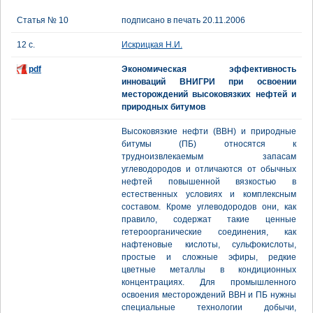
Статья № 10
подписано в печать 20.11.2006
12 с.
Искрицкая Н.И.
pdf
Экономическая эффективность
инноваций ВНИГРИ при освоении
месторождений высоковязких нефтей и
природных битумов
Высоковязкие нефти (ВВН) и природные
битумы (ПБ) относятся к
трудноизвлекаемым запасам
углеводородов и отличаются от обычных
нефтей повышенной вязкостью в
естественных условиях и комплексным
составом. Кроме углеводородов они, как
правило, содержат такие ценные
гетероорганические соединения, как
нафтеновые кислоты, сульфокислоты,
простые и сложные эфиры, редкие
цветные металлы в кондиционных
концентрациях. Для промышленного
освоения месторождений ВВН и ПБ нужны
специальные технологии добычи,