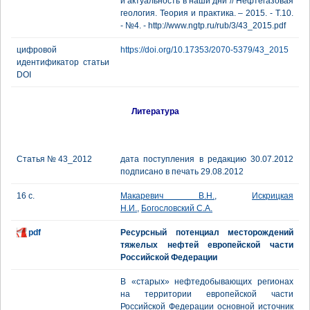
и актуальность в наши дни // Нефтегазовая
геология. Теория и практика. – 2015. - Т.10.
- №4. - http://www.ngtp.ru/rub/3/43_2015.pdf
цифровой
https://doi.org/10.17353/2070-5379/43_2015
идентификатор статьи
DOI
Литература
Статья № 43_2012
дата поступления в редакцию 30.07.2012
подписано в печать 29.08.2012
16 с.
Макаревич В.Н.
,
Искрицкая
Н.И.
,
Богословский С.А.
pdf
Ресурсный потенциал месторождений
тяжелых нефтей европейской части
Российской Федерации
В «старых» нефтедобывающих регионах
на территории европейской части
Российской Федерации основной источник