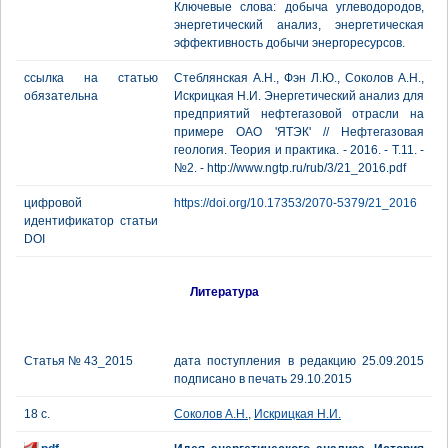
Ключевые слова: добыча углеводородов,
энергетический анализ, энергетическая
эффективность добычи энергоресурсов.
ссылка на статью
Стеблянская А.Н., Фэн Л.Ю., Соколов А.Н.,
обязательна
Искрицкая Н.И. Энергетический анализ для
предприятий нефтегазовой отрасли на
примере ОАО 'ЯТЭК' // Нефтегазовая
геология. Теория и практика. - 2016. - Т.11. -
№2. - http://www.ngtp.ru/rub/3/21_2016.pdf
цифровой
https://doi.org/10.17353/2070-5379/21_2016
идентификатор статьи
DOI
Литература
Статья № 43_2015
дата поступления в редакцию 25.09.2015
подписано в печать 29.10.2015
18 с.
Соколов А.Н.
,
Искрицкая Н.И.