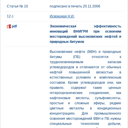
Статья № 10
подписано в печать 20.11.2006
12 с.
Искрицкая Н.И.
pdf
Экономическая эффективность
инноваций ВНИГРИ при освоении
месторождений высоковязких нефтей и
природных битумов
Высоковязкие нефти (ВВН) и природные
битумы (ПБ) относятся к
трудноизвлекаемым запасам
углеводородов и отличаются от обычных
нефтей повышенной вязкостью в
естественных условиях и комплексным
составом. Кроме углеводородов они, как
правило, содержат такие ценные
гетероорганические соединения, как
нафтеновые кислоты, сульфокислоты,
простые и сложные эфиры, редкие
цветные металлы в кондиционных
концентрациях. Для промышленного
освоения месторождений ВВН и ПБ нужны
специальные технологии добычи,