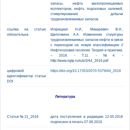
запасы, нефть малопроницаемых
коллекторов, нефть подгазовых залежей,
стимулирование добычи
трудноизвлекаемых запасов.
ссылка на статью
Искрицкая Н.И., Макаревич В.Н.,
обязательна
Щепочкина А.А. Изменение структуры
трудноизвлекаемых запасов нефти в связи
с переходом на новую классификацию //
Нефтегазовая геология. Теория и практика.
– 2016. - Т.11. - №4. -
http://www.ngtp.ru/rub/3/44_2016.pdf
цифровой
https://doi.org/10.17353/2070-5379/44_2016
идентификатор статьи
DOI
Литература
Статья № 21_2016
дата поступления в редакцию 12.05.2016
подписано в печать 07.06.2016