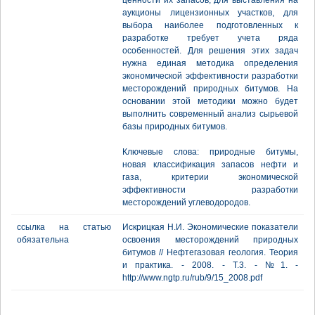
ценности их запасов, для выставления на
аукционы лицензионных участков, для
выбора наиболее подготовленных к
разработке требует учета ряда
особенностей. Для решения этих задач
нужна единая методика определения
экономической эффективности разработки
месторождений природных битумов. На
основании этой методики можно будет
выполнить современный анализ сырьевой
базы природных битумов.
Ключевые слова: природные битумы,
новая классификация запасов нефти и
газа, критерии экономической
эффективности разработки
месторождений углеводородов.
ссылка на статью
Искрицкая Н.И. Экономические показатели
обязательна
освоения месторождений природных
битумов // Нефтегазовая геология. Теория
и практика. - 2008. - Т.3. - №1. -
http://www.ngtp.ru/rub/9/15_2008.pdf