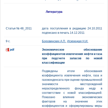
Литература
Статья № 48_2011
дата поступления в редакцию 24.10.2011
подписано в печать 14.12.2011
9 с.
Боровинских А.П.
,
Искрицкая Н.И.
pdf
Экономическое обоснование
коэффициентов извлечения нефти и газа
при подсчете запасов по новой
классификации
Подведены итоги обоснования
коэффициента извлечения нефти, газа и
газоконденсата при оценке промышленной
значимости месторождений
нераспределенного фонда недр в
соответствии с новой классификацией.
Показано влияние экономических
факторов на значение этих
коэффициентов и сформулированы меры