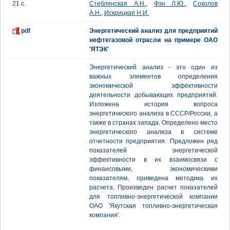
21 с.
Стеблянская А.Н.
,
Фэн Л.Ю.
,
Соколов
А.Н.
,
Искрицкая Н.И.
pdf
Энергетический анализ для предприятий
нефтегазовой отрасли на примере ОАО
'ЯТЭК'
Энергетический анализ - это один из
важных элементов определения
экономической эффективности
деятельности добывающих предприятий.
Изложена история вопроса
энергетического анализа в СССР/России, а
также в странах запада. Определено место
энергетического анализа в системе
отчетности предприятия. Предложен ряд
показателей энергетической
эффективности в их взаимосвязи с
финансовыми, экономическими
показателям, приведена методика их
расчета. Произведен расчет показателей
для топливно-энергетической компании
ОАО 'Якутская топливно-энергетическая
компания'.