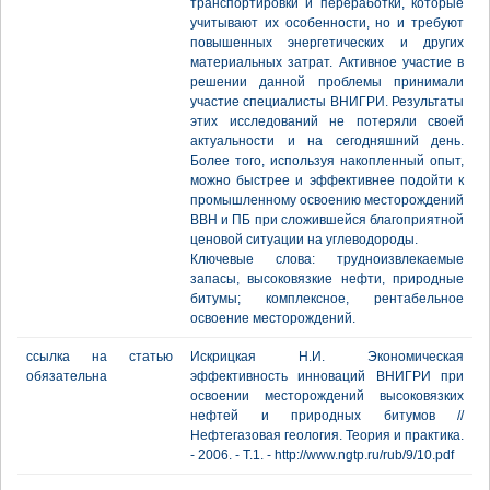
транспортировки и переработки, которые
учитывают их особенности, но и требуют
повышенных энергетических и других
материальных затрат. Активное участие в
решении данной проблемы принимали
участие специалисты ВНИГРИ. Результаты
этих исследований не потеряли своей
актуальности и на сегодняшний день.
Более того, используя накопленный опыт,
можно быстрее и эффективнее подойти к
промышленному освоению месторождений
ВВН и ПБ при сложившейся благоприятной
ценовой ситуации на углеводороды.
Ключевые слова: трудноизвлекаемые
запасы, высоковязкие нефти, природные
битумы; комплексное, рентабельное
освоение месторождений.
ссылка на статью
Искрицкая Н.И. Экономическая
обязательна
эффективность инноваций ВНИГРИ при
освоении месторождений высоковязких
нефтей и природных битумов //
Нефтегазовая геология. Теория и практика.
- 2006. - Т.1. - http://www.ngtp.ru/rub/9/10.pdf