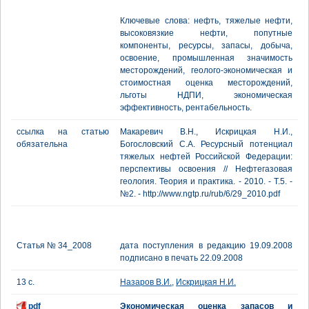
Ключевые слова: нефть, тяжелые нефти,
высоковязкие нефти, попутные
компоненты, ресурсы, запасы, добыча,
освоение, промышленная значимость
месторождений, геолого-экономическая и
стоимостная оценка месторождений,
льготы НДПИ, экономическая
эффективность, рентабельность.
ссылка на статью
Макаревич В.Н., Искрицкая Н.И.,
обязательна
Богословский С.А. Ресурсный потенциал
тяжелых нефтей Российской Федерации:
перспективы освоения // Нефтегазовая
геология. Теория и практика. - 2010. - Т.5. -
№2. - http://www.ngtp.ru/rub/6/29_2010.pdf
Статья № 34_2008
дата поступления в редакцию 19.09.2008
подписано в печать 22.09.2008
13 с.
Назаров В.И.
,
Искрицкая Н.И.
pdf
Экономическая оценка запасов и