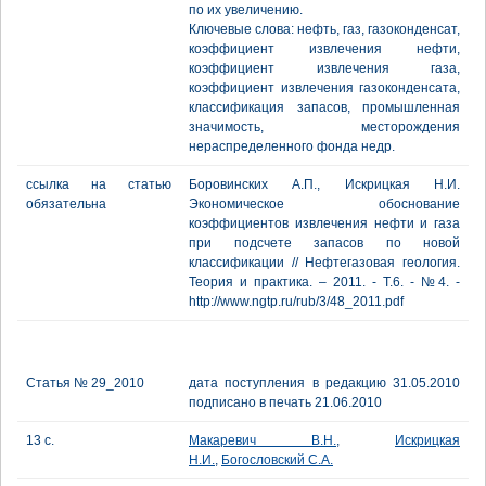
по их увеличению.
Ключевые слова: нефть, газ, газоконденсат,
коэффициент извлечения нефти,
коэффициент извлечения газа,
коэффициент извлечения газоконденсата,
классификация запасов, промышленная
значимость, месторождения
нераспределенного фонда недр.
ссылка на статью
Боровинских А.П., Искрицкая Н.И.
обязательна
Экономическое обоснование
коэффициентов извлечения нефти и газа
при подсчете запасов по новой
классификации // Нефтегазовая геология.
Теория и практика. – 2011. - Т.6. - №4. -
http://www.ngtp.ru/rub/3/48_2011.pdf
Статья № 29_2010
дата поступления в редакцию 31.05.2010
подписано в печать 21.06.2010
13 с.
Макаревич В.Н.
,
Искрицкая
Н.И.
,
Богословский С.А.