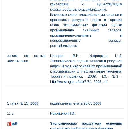
критериям к существующим
международным классификациям.
Ключевые слова: классификации запасов и
прогнозных ресурсов нефти и горючих
газов, экономические критерии оценки
промышленно значимых запасов,
промышленно-значимые и
непромышленные запасы,
рентабельность.
ссылка на статью
Назаров В.И., Искрицкая Н.И.
обязательна
Экономическая оценка запасов и ресурсов
нефти и газа как основа их промышленной
классификации // Нефтегазовая геология.
Теория и практика. - 2008. - Т.3. - №3. -
http://www.ngtp.ru/rub/3/34_2008.pdf
Статья № 15_2008
подписано в печать 28.03.2008
11 с.
Искрицкая Н.И.
pdf
Экономические показатели освоения
месторождений природных битумов