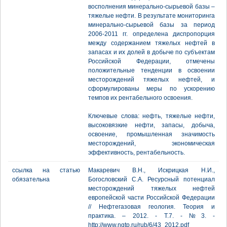
восполнения минерально-сырьевой базы –
тяжелые нефти. В результате мониторинга
минерально-сырьевой базы за период
2006-2011 гг. определена диспропорция
между содержанием тяжелых нефтей в
запасах и их долей в добыче по субъектам
Российской Федерации, отмечены
положительные тенденции в освоении
месторождений тяжелых нефтей, и
сформулированы меры по ускорению
темпов их рентабельного освоения.
Ключевые слова: нефть, тяжелые нефти,
высоковязкие нефти, запасы, добыча,
освоение, промышленная значимость
месторождений, экономическая
эффективность, рентабельность.
ссылка на статью
Макаревич В.Н., Искрицкая Н.И.,
обязательна
Богословский С.А. Ресурсный потенциал
месторождений тяжелых нефтей
европейской части Российской Федерации
// Нефтегазовая геология. Теория и
практика. – 2012. - Т.7. - №3. -
http://www.ngtp.ru/rub/6/43_2012.pdf