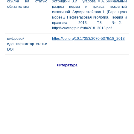
ссылка на статью
Устрицкий В.И., Тугарова М.А. Уникальный
обязательна
разрез перми и триаса, вскрытый
скважиной Адмиралтейская-1 (Баренцево
море) // Нефтегазовая геология. Теория и
практика. – 2013. - Т.8. - №2. -
http://www.ngtp.ru/rub/2/18_2013.pdf
цифровой
https://doi.org/10.17353/2070-5379/18_2013
идентификатор статьи
DOI
Литература