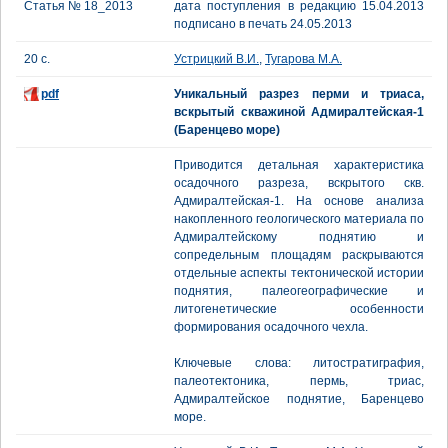
Статья № 18_2013
дата поступления в редакцию 15.04.2013
подписано в печать 24.05.2013
20 с.
Устрицкий В.И.
,
Тугарова М.А.
pdf
Уникальный разрез перми и триаса,
вскрытый скважиной Адмиралтейская-1
(Баренцево море)
Приводится детальная характеристика
осадочного разреза, вскрытого скв.
Адмиралтейская-1. На основе анализа
накопленного геологического материала по
Адмиралтейскому поднятию и
сопредельным площадям раскрываются
отдельные аспекты тектонической истории
поднятия, палеогеографические и
литогенетические особенности
формирования осадочного чехла.
Ключевые слова: литостратиграфия,
палеотектоника, пермь, триас,
Адмиралтейское поднятие, Баренцево
море.