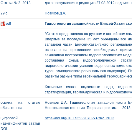
Статья № 2_2013
дата поступления в редакцию 27.08.2012 подписано
29 с.
Новиков Д.А.
pdf
Гидрогеология западной части Енисей-Хатангско
*Статья представлена на русском и английском язы
Впервые за последние 35 лет обобщены все им
западной части Енисей-Хатангского регионально
основано на применении необходимых приемов
заканчивая построением гидрогеологических мод
составлена схема гидрогеологической стра
гидрогеологические условия водоносных комплекс
турон-олигоценового регионального водоупора). П
развиты разные типы вертикальной термобарическ
Ключевые слова: подземные воды, гидрогеол
стратификация, термобарическая и гидрогеохимиче
ссылка на статью
Новиков Д.А. Гидрогеология западной части Ени
обязательна
Нефтегазовая геология. Теория и практика. – 2013. - Т
цифровой
https://doi.org/10.17353/2070-5379/2_2013
идентификатор статьи
DOI