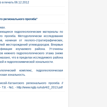
 в печать 06.12.2012
го регионального прогиба*
ках.
еющиеся гидрогеологические материалы по
го прогиба. Методологически исследование
, начиная от геолого-стратиграфических,
елей месторождений углеводородов. Впервые
тификации изучаемого района. Уточнены
ов нижнего гидрогеологического этажа (ниже
оказано, что в пределах исследуемого района
ой и гидрогеохимической зональности.
огический комплекс, гидрогеологическая
ская зональность.
сей-Хатангского регионального прогиба //
.8. - №1. - http://www.ngtp.ru/rub/4/2_2013.pdf