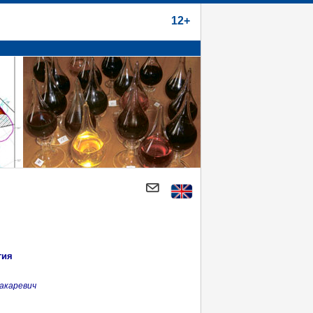
12+
гия
акаревич