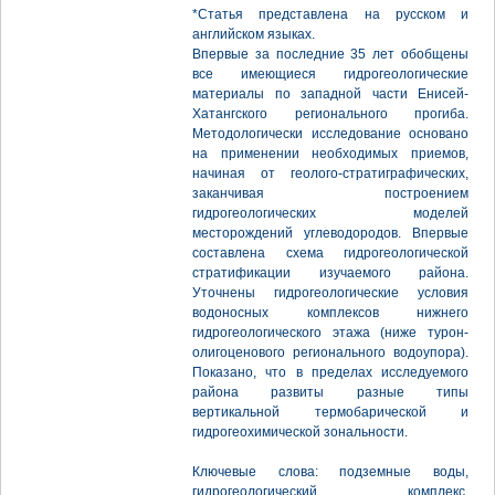
*Статья представлена на русском и
английском языках.
Впервые за последние 35 лет обобщены
все имеющиеся гидрогеологические
материалы по западной части Енисей-
Хатангского регионального прогиба.
Методологически исследование основано
на применении необходимых приемов,
начиная от геолого-стратиграфических,
заканчивая построением
гидрогеологических моделей
месторождений углеводородов. Впервые
составлена схема гидрогеологической
стратификации изучаемого района.
Уточнены гидрогеологические условия
водоносных комплексов нижнего
гидрогеологического этажа (ниже турон-
олигоценового регионального водоупора).
Показано, что в пределах исследуемого
района развиты разные типы
вертикальной термобарической и
гидрогеохимической зональности.
Ключевые слова: подземные воды,
гидрогеологический комплекс,