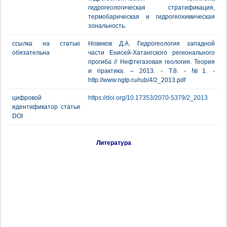
гидрогеологическая стратификация,
термобарическая и гидрогеохимическая
зональность.
ссылка на статью
Новиков Д.А. Гидрогеология западной
обязательна
части Енисей-Хатангского регионального
прогиба // Нефтегазовая геология. Теория
и практика. – 2013. - Т.8. - №1. -
http://www.ngtp.ru/rub/4/2_2013.pdf
цифровой
https://doi.org/10.17353/2070-5379/2_2013
идентификатор статьи
DOI
Литература