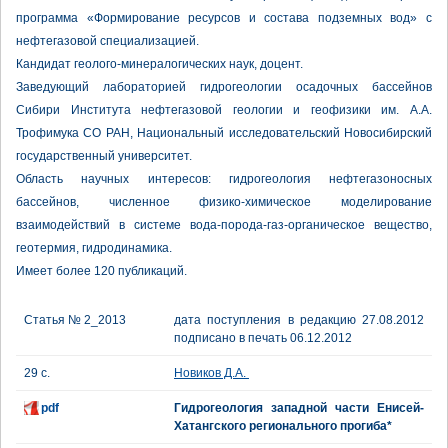
программа «Формирование ресурсов и состава подземных вод» с
нефтегазовой специализацией.
Кандидат геолого-минералогических наук, доцент.
Заведующий лабораторией гидрогеологии осадочных бассейнов
Сибири Института нефтегазовой геологии и геофизики им. А.А.
Трофимука СО РАН, Национальный исследовательский Новосибирский
государственный университет.
Область научных интересов: гидрогеология нефтегазоносных
бассейнов, численное физико-химическое моделирование
взаимодействий в системе вода-порода-газ-органическое вещество,
геотермия, гидродинамика.
Имеет более 120 публикаций.
Статья № 2_2013
дата поступления в редакцию 27.08.2012
подписано в печать 06.12.2012
29 с.
Новиков Д.А.
pdf
Гидрогеология западной части Енисей-
Хатангского регионального прогиба*