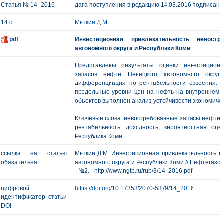
Статья № 14_2016
дата поступления в редакцию 14.03.2016 подписано
14 с.
Меткин Д.М.
pdf
Инвестиционная привлекательность невос
автономного округа и Республики Коми
Представлены результаты оценки инвестицион
запасов нефти Ненецкого автономного окру
дифференциация по рентабельности освоения.
предельные уровни цен на нефть на внутреннем
объектов выполнен анализ устойчивости экономиче
Ключевые слова: невостребованные запасы нефти,
рентабельность, доходность, вероятностная оц
Республика Коми.
ссылка на статью
Меткин Д.М. Инвестиционная привлекательность 
обязательна
автономного округа и Республики Коми // Нефтегазова
- №2. - http://www.ngtp.ru/rub/3/14_2016.pdf
цифровой
https://doi.org/10.17353/2070-5379/14_2016
идентификатор статьи
DOI