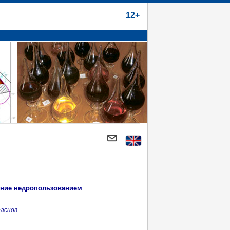
12+
ение недропользованием
раснов