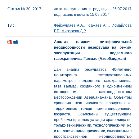
Статья № 30_2017
дата поступления в редакцию 26.07.2017
подписано в печать 15.09.2017
13 с.
Фейзуллаев А.А.
,
Годжаев А.Г.
,
Исмайлова
Г.Г.
,
Мирзоева Д.Р.
pdf
Анализ влияния литофациальной
неоднородности резервуара на режим
эксплуатации подземного
газохранилища Галмас (Азербайджан)
Дан анализ результатов 40-летнего
мониторинга эксплуатационных
параметров подземного газохранилища
газа Галмас, созданного в одноименном
истощенном газоконденсатном
месторождении Азербайджана. Объектом
хранения газа являются продуктивные
терригенные толщи нижнеплиоценового
возраста. Объяснены существующие
проблемы при эксплуатации хранилища не
только техническими, технологическими, но
и геологическими причинами, связанными с
пространственной неоднородностью