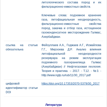
литологического состава пород и их
фильтрационно-емкостных свойств.
Ключевые слова: подземное хранение
газа, литофациальная неоднородность,
фильтрационно-емкостные свойства
пород, закачка и отбор газа, истощенное
газоконденсатное месторождение Галмас,
Азербайджан.
ссылка на статью
Фейзуллаев А.А., Годжаев А.Г., Исмайлова
обязательна
Г.Г., Мирзоева Д.Р. Анализ влияния
литофациальной неоднородности
резервуара на режим эксплуатации
подземного газохранилища Галмас
(Азербайджан) // Нефтегазовая геология.
Теория и практика. – 2017. - Т.12. - №3. -
http://www.ngtp.ru/rub/11/30_2017.pdf
цифровой
https://doi.org/10.17353/2070-5379/30_2017
идентификатор статьи
DOI
Литература