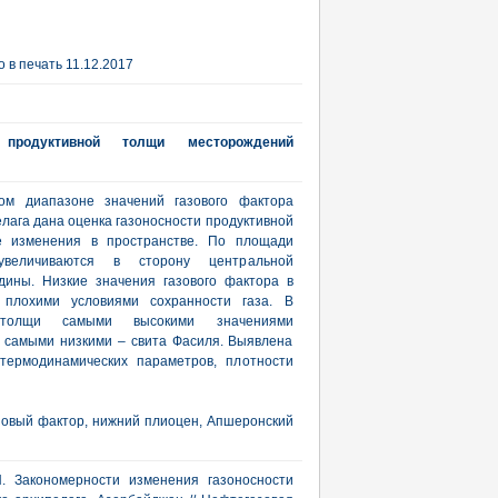
 в печать 11.12.2017
 продуктивной толщи месторождений
м диапазоне значений газового фактора
лага дана оценка газоносности продуктивной
е изменения в пространстве. По площади
увеличиваются в сторону центральной
дины. Низкие значения газового фактора в
 плохими условиями сохранности газа. В
й толщи самыми высокими значениями
а самыми низкими – свита Фасиля. Выявлена
 термодинамических параметров, плотности
зовый фактор, нижний плиоцен, Апшеронский
Н. Закономерности изменения газоносности