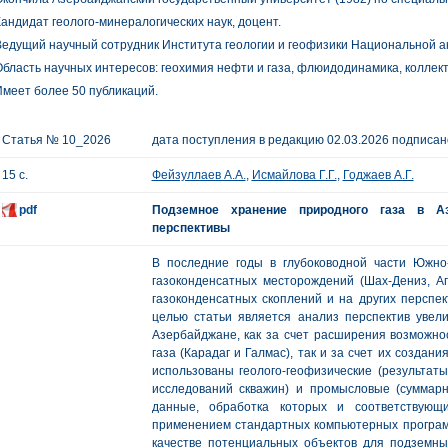
андидат геолого-минералогических наук, доцент.
едущий научный сотрудник Института геологии и геофизики Национальной а
бласть научных интересов: геохимия нефти и газа, флюидодинамика, коллек
меет более 50 публикаций.
Статья № 10_2026
дата поступления в редакцию 02.03.2026 подписано
15 с.
Фейзуллаев А.А.
,
Исмайлова Г.Г.
,
Годжаев А.Г.
pdf
Подземное хранение природного газа в Аз
перспективы
В последние годы в глубоководной части Южно
газоконденсатных месторождений (Шах-Дениз, А
газоконденсатных скоплений и на других перспек
целью статьи является анализ перспектив увел
Азербайджане, как за счет расширения возможн
газа (Карадаг и Галмас), так и за счет их создани
использованы геолого-геофизические (результат
исследований скважин) и промысловые (суммарн
данные, обработка которых и соответствующ
применением стандартных компьютерных программ
качестве потенциальных объектов для подземных