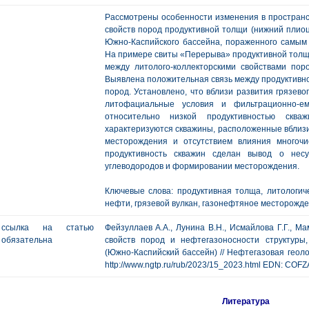
Рассмотрены особенности изменения в пространст
свойств пород продуктивной толщи (нижний плио
Южно-Каспийского бассейна, пораженного самым
На примере свиты «Перерыва» продуктивной толщи 
между литолого-коллекторскими свойствами по
Выявлена положительная связь между продуктивно
пород. Установлено, что вблизи развития грязев
литофациальные условия и фильтрационно-ем
относительно низкой продуктивностью сква
характеризуются скважины, расположенные вблизи
месторождения и отсутствием влияния многочи
продуктивность скважин сделан вывод о нес
углеводородов и формировании месторождения.
Ключевые слова: продуктивная толща, литологиче
нефти, грязевой вулкан, газонефтяное месторожд
ссылка на статью
Фейзуллаев А.А., Лунина В.Н., Исмайлова Г.Г., 
обязательна
свойств пород и нефтегазоносности структуры
(Южно-Каспийский бассейн) // Нефтегазовая геологи
http://www.ngtp.ru/rub/2023/15_2023.html EDN: COF
Литература