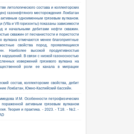
ве литологического состава и коллекторских
цен) газонефтяного месторождения Локбатан
 активным одноименным грязевым вулканом.
(VIIа и VII горизонты) показаны зависимости
род и начальными дебитами нефти скважин.
стью скважин от песчанистости и пористости
ого вулкана отмечаются менее благоприятные
костные свойства пород, проявляющиеся
жин. Наиболее высокой продуктивностью
 нарушений. В связи с низкой газоносностью
сленных извержений грязевого вулкана на
ущественной роли ее канала в миграции
ский состав, коллекторские свойства, дебит
ение Локбатан, Южно-Каспийский бассейн.
Маммедова И.М. Особенности петрофизических
, пораженной активным грязевым вулканом
я. Теория и практика. - 2023. - Т.18. - №2. -
ZAD