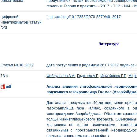
обязательна
продуктивной толщи месторождений Апшеронского
геология. Теория и практика. – 2017. - Т.12. - №4. - h
цифровой
https://doi.org/10.17353/2070-5379/40_2017
идентификатор статьи
DOI
Литература
Статья № 30_2017
дата поступления в редакцию 26.07.2017 подписано
13 с.
Фейзуллаев А.А.
,
Годжаев А.Г.
,
Исмайлова Г.Г.
,
Мирз
pdf
Анализ влияния литофациальной неоднородн
подземного газохранилища Галмас (Азербайджа
Дан анализ результатов 40-летнего мониторинг
газохранилища газа Галмас, созданного в о
месторождении Азербайджана. Объектом хранени
толщи нижнеплиоценового возраста. Объяснены
хранилища не только техническими, технологи
связанными с пространственной неоднороднос
фильтрационно-емкостных свойств.