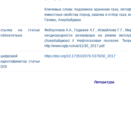
Ключевые слова: подземное хранение газа, лито
емкостные свойства пород, закачка и отбор газа,
Галмас, Азербайджан.
ссылка на статью
Фейзуллаев А.А., Годжаев А.Г., Исмайлова Г.Г., 
обязательна
неоднородности резервуара на режим эксплу
(Азербайджан) // Нефтегазовая геология. Тео
http://www.ngtp.ru/rub/11/30_2017.pdf
цифровой
https://doi.org/10.17353/2070-5379/30_2017
идентификатор статьи
DOI
Литература