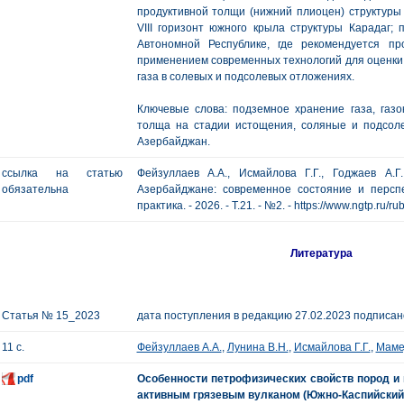
продуктивной толщи (нижний плиоцен) структуры
VIII горизонт южного крыла структуры Карадаг;
Автономной Республике, где рекомендуется п
применением современных технологий для оценки
газа в солевых и подсолевых отложениях.
Ключевые слова: подземное хранение газа, газо
толща на стадии истощения, соляные и подсол
Азербайджан.
ссылка на статью
Фейзуллаев А.А., Исмайлова Г.Г., Годжаев А.
обязательна
Азербайджане: современное состояние и перспе
практика. - 2026. - Т.21. - №2. - https://www.ngtp.ru
Литература
Статья № 15_2023
дата поступления в редакцию 27.02.2023 подписано
11 с.
Фейзуллаев А.А.
,
Лунина В.Н.
,
Исмайлова Г.Г.
,
Маме
pdf
Особенности петрофизических свойств пород и
активным грязевым вулканом (Южно-Каспийский