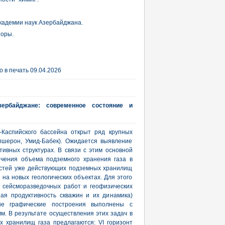
кадемии наук Азербайджана.
торы.
 в печать 09.04.2026
ербайджане: современное состояние и
-Каспийского бассейна открыт ряд крупных
пшерон, Умид-Бабек). Ожидается выявление
тивных структурах. В связи с этим основной
ичения объема подземного хранения газа в
остей уже действующих подземных хранилищ
я на новых геологических объектах. Для этого
ы сейсморазведочных работ и геофизических
ая продуктивность скважин и их динамика)
ие графические построения выполнены с
. В результате осуществления этих задач в
 хранилищ газа предлагаются: VI горизонт