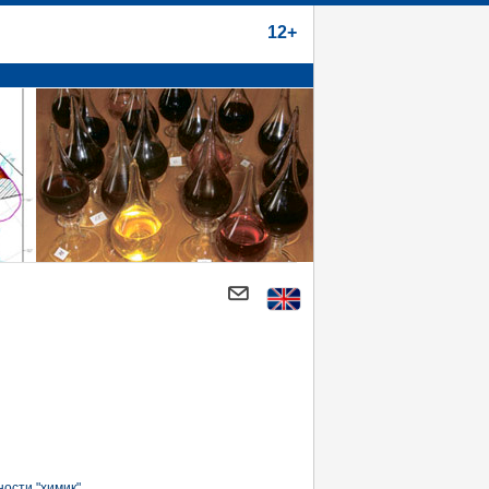
12+
ости "химик".