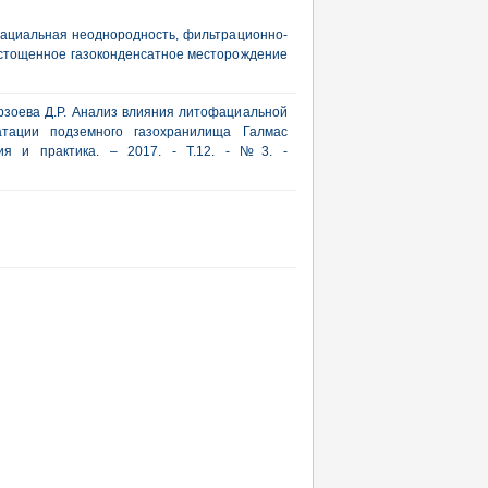
фациальная неоднородность, фильтрационно-
 истощенное газоконденсатное месторождение
Мирзоева Д.Р. Анализ влияния литофациальной
атации подземного газохранилища Галмас
рия и практика. – 2017. - Т.12. - №3. -