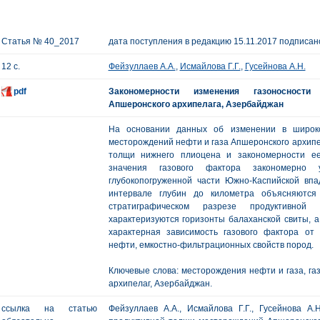
Статья № 40_2017
дата поступления в редакцию 15.11.2017 подписано
12 с.
Фейзуллаев А.А.
,
Исмайлова Г.Г.
,
Гусейнова А.Н.
pdf
Закономерности изменения газоносности
Апшеронского архипелага, Азербайджан
На основании данных об изменении в широко
месторождений нефти и газа Апшеронского архипе
толщи нижнего плиоцена и закономерности е
значения газового фактора закономерно 
глубокопогруженной части Южно-Каспийской впа
интервале глубин до километра объясняются
стратиграфическом разрезе продуктивно
характеризуются горизонты балаханской свиты, 
характерная зависимость газового фактора от
нефти, емкостно-фильтрационных свойств пород.
Ключевые слова: месторождения нефти и газа, га
архипелаг, Азербайджан.
ссылка на статью
Фейзуллаев А.А., Исмайлова Г.Г., Гусейнова А.