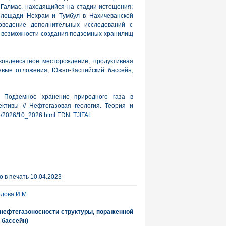
 Галмас, находящийся на стадии истощения;
 площади Нехрам и Tумбул в Нахичеванской
роведение дополнительных исследований с
 возможности создания подземных хранилищ
конденсатное месторождение, продуктивная
евые отложения, Южно-Каспийский бассейн,
Г. Подземное хранение природного газа в
ктивы // Нефтегазовая геология. Теория и
/rub/2026/10_2026.html EDN:
TJIFAL
 в печать 10.04.2023
дова И.М.
 нефтегазоносности структуры, пораженной
 бассейн)