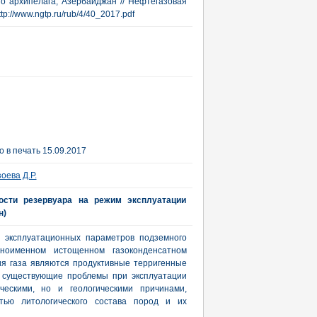
 архипелага, Азербайджан // Нефтегазовая
ttp://www.ngtp.ru/rub/4/40_2017.pdf
 в печать 15.09.2017
оева Д.Р.
ости резервуара на режим эксплуатации
н)
а эксплуатационных параметров подземного
дноименном истощенном газоконденсатном
я газа являются продуктивные терригенные
 существующие проблемы при эксплуатации
ческими, но и геологическими причинами,
тью литологического состава пород и их