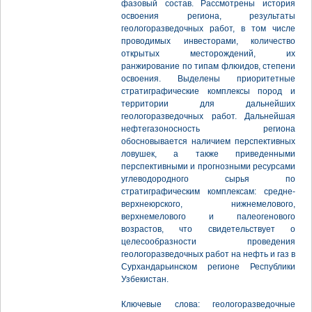
фазовый состав. Рассмотрены история
освоения региона, результаты
геологоразведочных работ, в том числе
проводимых инвесторами, количество
открытых месторождений, их
ранжирование по типам флюидов, степени
освоения. Выделены приоритетные
стратиграфические комплексы пород и
территории для дальнейших
геологоразведочных работ. Дальнейшая
нефтегазоносность региона
обосновывается наличием перспективных
ловушек, а также приведенными
перспективными и прогнозными ресурсами
углеводородного сырья по
стратиграфическим комплексам: средне-
верхнеюрского, нижнемелового,
верхнемелового и палеогенового
возрастов, что свидетельствует о
целесообразности проведения
геологоразведочных работ на нефть и газ в
Сурхандарьинском регионе Республики
Узбекистан.
Ключевые слова: геологоразведочные