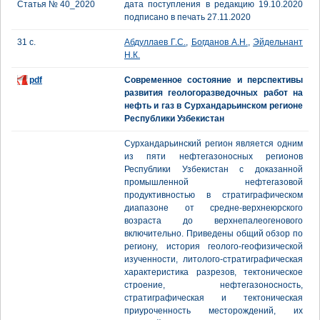
Статья № 40_2020
дата поступления в редакцию 19.10.2020
подписано в печать 27.11.2020
31 с.
Абдуллаев Г.С.
,
Богданов А.Н.
,
Эйдельнант
Н.К.
pdf
Современное состояние и перспективы
развития геологоразведочных работ на
нефть и газ в Сурхандарьинском регионе
Республики Узбекистан
Сурхандарьинский регион является одним
из пяти нефтегазоносных регионов
Республики Узбекистан с доказанной
промышленной нефтегазовой
продуктивностью в стратиграфическом
диапазоне от средне-верхнеюрского
возраста до верхнепалеогенового
включительно. Приведены общий обзор по
региону, история геолого-геофизической
изученности, литолого-стратиграфическая
характеристика разрезов, тектоническое
строение, нефтегазоносность,
стратиграфическая и тектоническая
приуроченность месторождений, их