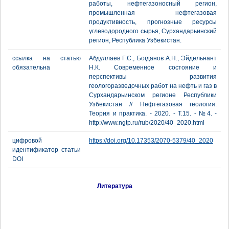
работы, нефтегазоносный регион,
промышленная нефтегазовая
продуктивность, прогнозные ресурсы
углеводородного сырья, Сурхандарьинский
регион, Республика Узбекистан.
ссылка на статью
Абдуллаев Г.С., Богданов А.Н., Эйдельнант
обязательна
Н.К. Современное состояние и
перспективы развития
геологоразведочных работ на нефть и газ в
Сурхандарьинском регионе Республики
Узбекистан // Нефтегазовая геология.
Теория и практика. - 2020. - Т.15. - №4. -
http://www.ngtp.ru/rub/2020/40_2020.html
цифровой
https://doi.org/10.17353/2070-5379/40_2020
идентификатор статьи
DOI
Литература