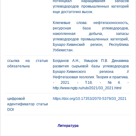
потенциал наращивания запасов
углеводородов промышленных категорий
еще достаточно высок.
Ключевые слова: нефтегазоносность,
ресурсная база углеводородов,
накопленная добыча, запасы
углеводородов промышленных категорий,
Бухаро-Хивинский регион, Республика
Узбекистан.
ссылка на статью
Богданов А.Н., Хмыров П.В. Динамика
обязательна
развития сырьевой базы углеводородов
Бухаро-Хивинского региона //
Нефтегазовая геология. Теория и практика.
- 2021. - Т.16. - №4. -
http://www.ngtp.ru/rub/2021/33_2021.html
цифровой
https://doi.org/10.17353/2070-5379/33_2021
идентификатор статьи
DOI
Литература