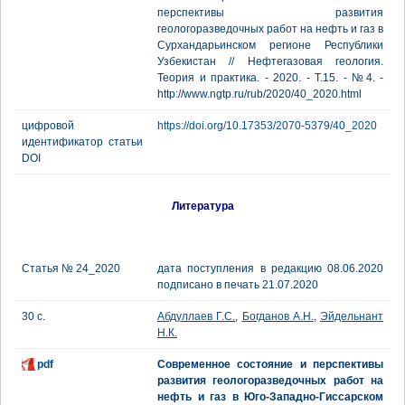
перспективы развития
геологоразведочных работ на нефть и газ в
Сурхандарьинском регионе Республики
Узбекистан // Нефтегазовая геология.
Теория и практика. - 2020. - Т.15. - №4. -
http://www.ngtp.ru/rub/2020/40_2020.html
цифровой
https://doi.org/10.17353/2070-5379/40_2020
идентификатор статьи
DOI
Литература
Статья № 24_2020
дата поступления в редакцию 08.06.2020
подписано в печать 21.07.2020
30 с.
Абдуллаев Г.С.
,
Богданов А.Н.
,
Эйдельнант
Н.К.
pdf
Современное состояние и перспективы
развития геологоразведочных работ на
нефть и газ в Юго-Западно-Гиссарском