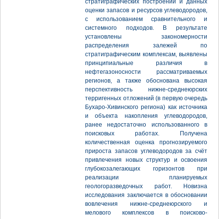
стратиграфических построений и данных
оценки запасов и ресурсов углеводородов,
с использованием сравнительного и
системного подходов. В результате
установлены закономерности
распределения залежей по
стратиграфическим комплексам, выявлены
принципиальные различия в
нефтегазоносности рассматриваемых
регионов, а также обоснована высокая
перспективность нижне-среднеюрских
терригенных отложений (в первую очередь
Бухаро-Хивинского региона) как источника
и объекта накопления углеводородов,
ранее недостаточно использованного в
поисковых работах. Получена
количественная оценка прогнозируемого
прироста запасов углеводородов за счёт
привлечения новых структур и освоения
глубокозалегающих горизонтов при
реализации планируемых
геологоразведочных работ. Новизна
исследования заключается в обосновании
вовлечения нижне-среднеюрского и
мелового комплексов в поисково-