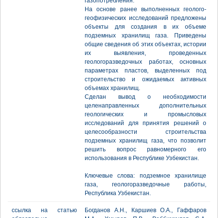
газопотребления.
На основе ранее выполненных геолого-
геофизических исследований предложены
объекты для создания в их объеме
подземных хранилищ газа. Приведены
общие сведения об этих объектах, истории
их выявления, проведенных
геологоразведочных работах, основных
параметрах пластов, выделенных под
строительство и ожидаемых активных
объемах хранилищ.
Сделан вывод о необходимости
целенаправленных дополнительных
геологических и промысловых
исследований для принятия решений о
целесообразности строительства
подземных хранилищ газа, что позволит
решить вопрос равномерного его
использования в Республике Узбекистан.
Ключевые слова: подземное хранилище
газа, геологоразведочные работы,
Республика Узбекистан.
ссылка на статью
Богданов А.Н., Каршиев О.А., Гаффаров