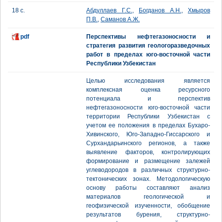
18 с.
Абдуллаев Г.С.
,
Богданов А.Н.
,
Хмыров
П.В.
,
Саманов А.Ж.
pdf
Перспективы нефтегазоносности и
стратегия развития геологоразведочных
работ в пределах юго-восточной части
Республики Узбекистан
Целью исследования является
комплексная оценка ресурсного
потенциала и перспектив
нефтегазоносности юго-восточной части
территории Республики Узбекистан с
учетом ее положения в пределах Бухаро-
Хивинского, Юго-Западно-Гиссарского и
Сурхандарьинского регионов, а также
выявление факторов, контролирующих
формирование и размещение залежей
углеводородов в различных структурно-
тектонических зонах. Методологическую
основу работы составляют анализ
материалов геологической и
геофизической изученности, обобщение
результатов бурения, структурно-