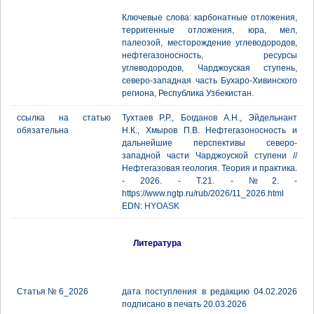
Ключевые слова: карбонатные отложения,
терригенные отложения, юра, мел,
палеозой, месторождение углеводородов,
нефтегазоносность, ресурсы
углеводородов, Чарджоуская ступень,
северо-западная часть Бухаро-Хивинского
региона, Республика Узбекистан.
ссылка на статью
Тухтаев Р.Р., Богданов А.Н., Эйдельнант
обязательна
Н.К., Хмыров П.В. Нефтегазоносность и
дальнейшие перспективы северо-
западной части Чарджоуской ступени //
Нефтегазовая геология. Теория и практика.
- 2026. - Т.21. - №2. -
https://www.ngtp.ru/rub/2026/11_2026.html
EDN:
HYOASK
Литература
Статья № 6_2026
дата поступления в редакцию 04.02.2026
подписано в печать 20.03.2026