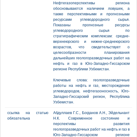
Нефтегазоперспективы региона
обосновываются наличием ловушек, а
также перспективными и прогнозными
ресурсами углеводородного сырья.
Показаны прогнозные ресурсы
углеводородного сырья по
стратиграфическим комплексам: средне-
верхнеюрского и нижне-среднеюрского
возрастов, что свидетельствует о
целесообразности планирования
дальнейших геологоразведочных работ на
нефть и газ в Юго-Западно-Гиссарском
регионе Республики Узбекистан.
Ключевые слова: геологоразведочные
работы на нефть и газ, месторождение
углеводородов, нефтегазоносность, Юго-
Западно-Гиссарский регион, Республикa
Узбекистан.
ссылка на статью
Абдуллаев Г.С., Богданов А.Н., Эйдельнант
обязательна
Н.К. Современное состояние и
перспективы развития
геологоразведочных работ на нефть и газ в
Юго-Западно-Гиссарском регионе