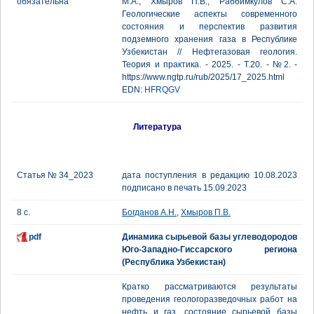
обязательна
М.А., Хмыров П.В., Раббимкулов С.А.
Геологические аспекты современного
состояния и перспектив развития
подземного хранения газа в Республике
Узбекистан // Нефтегазовая геология.
Теория и практика. - 2025. - Т.20. - №2. -
https://www.ngtp.ru/rub/2025/17_2025.html
EDN:
HFRQGV
Литература
Статья № 34_2023
дата поступления в редакцию 10.08.2023
подписано в печать 15.09.2023
8 с.
Богданов А.Н.
,
Хмыров П.В.
pdf
Динамика сырьевой базы углеводородов
Юго-Западно-Гиссарского региона
(Республика Узбекистан)
Кратко рассматриваются результаты
проведения геологоразведочных работ на
нефть и газ, состояние сырьевой базы