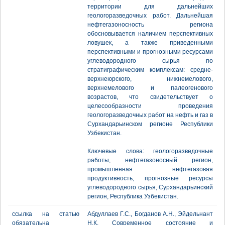
территории для дальнейших
геологоразведочных работ. Дальнейшая
нефтегазоносность региона
обосновывается наличием перспективных
ловушек, а также приведенными
перспективными и прогнозными ресурсами
углеводородного сырья по
стратиграфическим комплексам: средне-
верхнеюрского, нижнемелового,
верхнемелового и палеогенового
возрастов, что свидетельствует о
целесообразности проведения
геологоразведочных работ на нефть и газ в
Сурхандарьинском регионе Республики
Узбекистан.
Ключевые слова: геологоразведочные
работы, нефтегазоносный регион,
промышленная нефтегазовая
продуктивность, прогнозные ресурсы
углеводородного сырья, Сурхандарьинский
регион, Республика Узбекистан.
ссылка на статью
Абдуллаев Г.С., Богданов А.Н., Эйдельнант
обязательна
Н.К. Современное состояние и