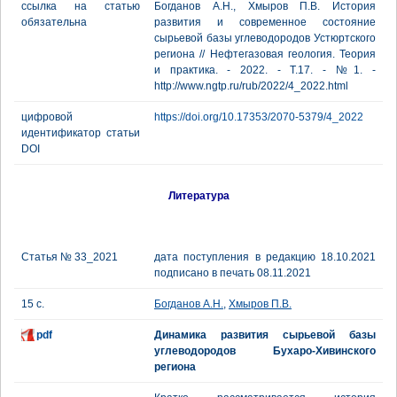
ссылка на статью
Богданов А.Н., Хмыров П.В. История
обязательна
развития и современное состояние
сырьевой базы углеводородов Устюртского
региона // Нефтегазовая геология. Теория
и практика. - 2022. - Т.17. - №1. -
http://www.ngtp.ru/rub/2022/4_2022.html
цифровой
https://doi.org/10.17353/2070-5379/4_2022
идентификатор статьи
DOI
Литература
Статья № 33_2021
дата поступления в редакцию 18.10.2021
подписано в печать 08.11.2021
15 с.
Богданов А.Н.
,
Хмыров П.В.
pdf
Динамика развития сырьевой базы
углеводородов Бухаро-Хивинского
региона