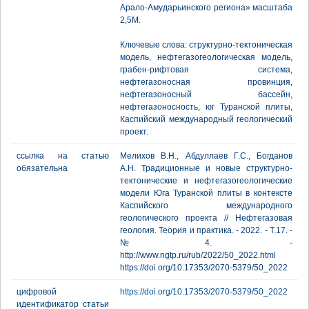
Арало-Амударьинского региона» масштаба
2,5М.
Ключевые слова: структурно-тектоническая
модель, нефтегазогеологическая модель,
грабен-рифтовая система,
нефтегазоносная провинция,
нефтегазоносный бассейн,
нефтегазоносность, юг Туранской плиты,
Каспийский международный геологический
проект.
ссылка на статью
Мелихов В.Н., Абдуллаев Г.С., Богданов
обязательна
А.Н. Традиционные и новые структурно-
тектонические и нефтегазогеологические
модели Юга Туранской плиты в контексте
Каспийского международного
геологического проекта // Нефтегазовая
геология. Теория и практика. - 2022. - Т.17. -
№4. -
http://www.ngtp.ru/rub/2022/50_2022.html
https://doi.org/10.17353/2070-5379/50_2022
цифровой
https://doi.org/10.17353/2070-5379/50_2022
идентификатор статьи