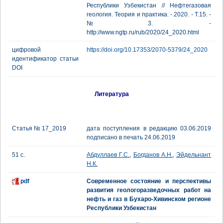
Республики Узбекистан // Нефтегазовая
геология. Теория и практика. - 2020. - Т.15. -
№3. -
http://www.ngtp.ru/rub/2020/24_2020.html
цифровой
https://doi.org/10.17353/2070-5379/24_2020
идентификатор статьи
DOI
Литература
Статья № 17_2019
дата поступления в редакцию 03.06.2019
подписано в печать 24.06.2019
51 с.
Абдуллаев Г.С.
,
Богданов А.Н.
,
Эйдельнант
Н.К.
pdf
Современное состояние и перспективы
развития геологоразведочных работ на
нефть и газ в Бухаро-Хивинском регионе
Республики Узбекистан