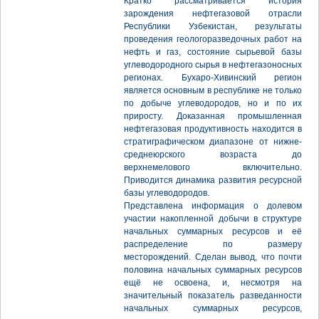
Кратко рассматривается история
зарождения нефтегазовой отрасли
Республики Узбекистан, результаты
проведения геологоразведочных работ на
нефть и газ, состояние сырьевой базы
углеводородного сырья в нефтегазоносных
регионах. Бухаро-Хивинский регион
является основным в республике не только
по добыче углеводородов, но и по их
приросту. Доказанная промышленная
нефтегазовая продуктивность находится в
стратиграфическом диапазоне от нижне-
среднеюрского возраста до
верхнемелового включительно.
Приводится динамика развития ресурсной
базы углеводородов.
Представлена информация о долевом
участии накопленной добычи в структуре
начальных суммарных ресурсов и её
распределение по размеру
месторождений. Сделан вывод, что почти
половина начальных суммарных ресурсов
ещё не освоена, и, несмотря на
значительный показатель разведанности
начальных суммарных ресурсов,