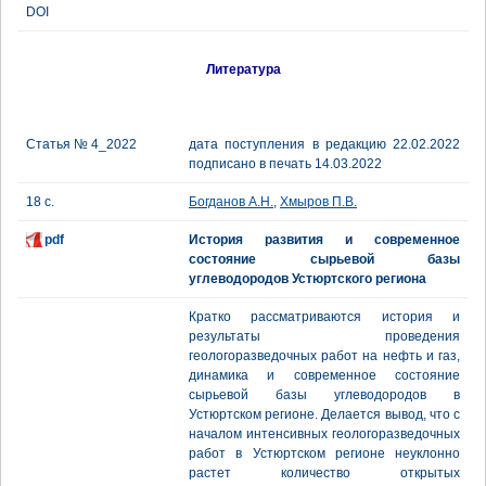
DOI
Литература
Статья № 4_2022
дата поступления в редакцию 22.02.2022
подписано в печать 14.03.2022
18 с.
Богданов А.Н.
,
Хмыров П.В.
pdf
История развития и современное
состояние сырьевой базы
углеводородов Устюртского региона
Кратко рассматриваются история и
результаты проведения
геологоразведочных работ на нефть и газ,
динамика и современное состояние
сырьевой базы углеводородов в
Устюртском регионе. Делается вывод, что с
началом интенсивных геологоразведочных
работ в Устюртском регионе неуклонно
растет количество открытых