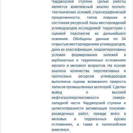
Чарджоуской ступени. Целью работы
является комплексный анализ геолого-
тектонических условий, стратиграфической
приуроченности, типов ловушек и
состояния ресурсной базы месторождений
углеводородов исследуемой территории с
оценкой перспектив их дальнейшего
освоения. Обобщены данные по 34
открытым месторождениям углеводородов,
дана их классификация, охарактеризованы
условия формирования залежей в
карбонатных и терригенных отложениях
юрского и мелового возрастов. На основе
анализа количества перспективных и
прогнозных ресурсов углеводородов
выполнена оценка возможного прироста
запасов промышленных категорий. Сделан
вывод о высокой
нефтегазоперспективности северо-
западной части Чарджоуской ступени и
целесообразности активизации поисково-
разведочных работ, прежде всего в
меловых и терригенных юрских
отложениях, а также в палеозойском
комплексе.