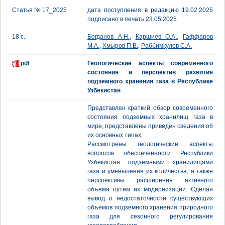
Статья № 17_2025
дата поступления в редакцию 19.02.2025
подписано в печать 23.05.2025
18 с.
Богданов А.Н.
,
Каршиев О.А.
,
Гаффаров
М.А.
,
Хмыров П.В.
,
Раббимкулов С.А.
pdf
Геологические аспекты современного
состояния и перспектив развития
подземного хранения газа в Республике
Узбекистан
Представлен краткий обзор современного
состояния подземных хранилищ газа в
мире, представлены приведен сведения об
их основных типах.
Рассмотрены геологические аспекты
вопросов обеспеченности Республики
Узбекистан подземными хранилищами
газа и уменьшения их количества, а также
перспективы расширения активного
объема путем их модернизации. Сделан
вывод о недостаточности существующих
объемов подземного хранения природного
газа для сезонного регулирования