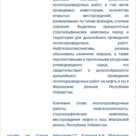
геологоразведочных работ, в том числе
проводимых инвесторами, количество
открытых месторождений, их
ранжирование по типам флюидов, степени
освоения. Выделены приоритетные
стратиграфические комплексы пород и
территории для дальнейшего проведения
геологоразведочных работ.
Нефтегазоперспективы региона
обоснованы наличием ловушек, а также
перспективными и прогнозными ресурсами
углеводородного сырья, что
свидетельствует о целесообразности
дальнейшего проведения
геологоразведочных работ на нефть и газ в
Ферганском регионе Республики
Узбекистан.
Ключевые слова: геологоразведочные
работы, нефтегазоносность,
стратиграфические комплексы,
месторождения нефти и газа, Ферганский
регион, Республика Узбекистан.
ссылка на статью
Абдуллаев Г.С., Богданов А.Н., Эйдельнант