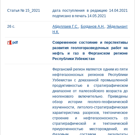
Статья № 15_2021
дата поступления в редакцию 14.04.2021
подписано в печать 14.05.2021
26 с.
Абдуллаев Г.С.
,
Богданов А.Н.
,
Эйдельнант
Н.К.
pdf
Cовременное состояние и перспективы
развития геологоразведочных работ на
нефть и газ в Ферганском регионе
Республики Узбекистан
Ферганский регион является одним из пяти
нефтегазоносных регионов Республики
Узбекистан с доказанной промышленной
продуктивностью в стратиграфическом
диапазоне от палеозойского возраста до
неогенового включительно. Приведены
обзор истории геолого-геофизической
изученности, литолого-стратиграфическая
характеристика разрезов, тектоническое
строение и нефтегазоносность со
стратиграфической и тектонической
приуроченностью месторождений, их
фазовым составом, результаты