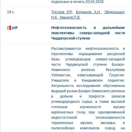
подписано в печать 20.04.2026
19 с.
Тухтаев Р.Р.
,
Богданов А.Н.
,
Эйдельнант
Н.К.
,
Хмыров П.В.
pdf
Нефтегазоносность и дальнейшие
перспективы северо-западной части
Чарджоуской ступени
Рассматривается нефтегазоносность и
перспективы наращивания ресурсной
базы углеводородов северо-западной
части Чарджоуской ступени Бухаро-
Хивинского региона Республики
Узбекистан, охватывающей Гугуртли-
Учкырское и Кандымское поднятия.
Актуальность исследования обусловлена
ведущей ролью Бухаро-Хивинского региона
в добыче и приросте запасов
углеводородного сырья, а также высокой
степенью изученности юрских
карбонатных толщ при одновременной
недостаточной опоискованности
терригенных юрских, меловых и
палеозойских комплексов пород на