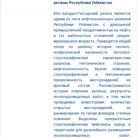
регионе Республики Узбекистан
Юго-Западно-Гиссарский регион является
одним из пяти нефтегазоносных регионов
Республики Узбекистан с доказанной
промышленной продуктивностью на нефть
и газ карбонатных отложений средне-
верхеюрского возраста. Приводятся общий
обзор по региону, история геолого-
геофизической изученности, литолого-
стратиграфическая характеристика
разрезов, тектоническое строение,
нефтегазоносность. Кратко освещены
стратиграфическая и тектоническая
приуроченность месторождений, их
фазовый состав. Рассматриваются
история освоения региона, результаты
геологоразведочных работ, в том числе
проводимых инвесторами, количество
открытых месторождений, их
ранжирование по типам флюидов, степени
освоения. Выделены приоритетные
стратиграфические комплексы пород и
территории для дальнейшего размещения
геологоразведочных работ.