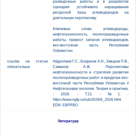
разведочные работы и в разработке
сценария устойчивого наращивания
ресурсной базы углеводородов на
длительную перспективу.
Ключевые слова: углеводороды,
нефтегазоносность, геологоразведочные
работы, прирост запасов углеводородов,
юго-восточная часть Республики
Узбекистан.
ссылка на статью
Абдуллаев Г.С., Богданов А.Н., Хмыров П.В.,
обязательна
Саманов А.Ж. Перспективы
нефтегазоносности и стратегия развития
геологоразведочных работ в пределах юго-
восточной части Республики Узбекистан //
Нефтегазовая геология. Теория и практика.
- 2026. - Т.21. - №1. -
https://www.ngtp.ru/rub/2026/6_2026.html
EDN:
EBPRBO
Литература