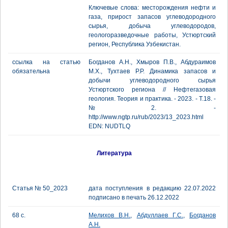
Ключевые слова: месторождения нефти и
газа, прирост запасов углеводородного
сырья, добыча углеводородов,
геологоразведочные работы, Устюртский
регион, Республика Узбекистан.
ссылка на статью
Богданов А.Н., Хмыров П.В., Абдураимов
обязательна
М.Х., Тухтаев Р.Р. Динамика запасов и
добычи углеводородного сырья
Устюртского региона // Нефтегазовая
геология. Теория и практика. - 2023. - Т.18. -
№2. -
http://www.ngtp.ru/rub/2023/13_2023.html
EDN: NUDTLQ
Литература
Статья № 50_2023
дата поступления в редакцию 22.07.2022
подписано в печать 26.12.2022
68 с.
Мелихов В.Н.
,
Абдуллаев Г.С.
,
Богданов
А.Н.