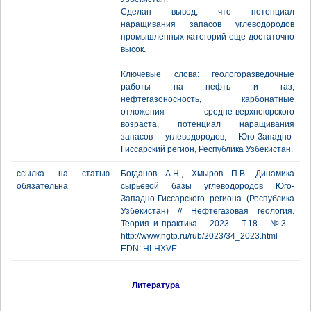
Сделан вывод, что потенциал
наращивания запасов углеводородов
промышленных категорий еще достаточно
высок.
Ключевые слова: геологоразведочные
работы на нефть и газ,
нефтегазоносность, карбонатные
отложения средне-верхнеюрского
возраста, потенциал наращивания
запасов углеводородов, Юго-Западно-
Гиссарский регион, Республика Узбекистан.
ссылка на статью
Богданов А.Н., Хмыров П.В. Динамика
обязательна
сырьевой базы углеводородов Юго-
Западно-Гиссарского региона (Республика
Узбекистан) // Нефтегазовая геология.
Теория и практика. - 2023. - Т.18. - №3. -
http://www.ngtp.ru/rub/2023/34_2023.html
EDN:
HLHXVE
Литература