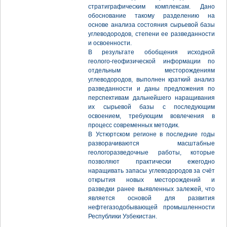
стратиграфическим комплексам. Дано
обоснование такому разделению на
основе анализа состояния сырьевой базы
углеводородов, степени ее разведанности
и освоенности.
В результате обобщения исходной
геолого-геофизической информации по
отдельным месторождениям
углеводородов, выполнен краткий анализ
разведанности и даны предложения по
перспективам дальнейшего наращивания
их сырьевой базы с последующим
освоением, требующим вовлечения в
процесс современных методик.
В Устюртском регионе в последние годы
разворачиваются масштабные
геологоразведочные работы, которые
позволяют практически ежегодно
наращивать запасы углеводородов за счёт
открытия новых месторождений и
разведки ранее выявленных залежей, что
является основой для развития
нефтегазодобывающей промышленности
Республики Узбекистан.