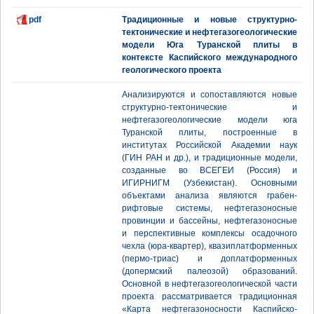
pdf
Традиционные и новые структурно-
тектонические и нефтегазогеологические
модели Юга Туранской плиты в
контексте Каспийского международного
геологического проекта
Анализируются и сопоставляются новые
структурно-тектонические и
нефтегазогеологические модели юга
Туранской плиты, построенные в
институтах Российской Академии наук
(ГИН РАН и др.), и традиционные модели,
созданные во ВСЕГЕИ (Россия) и
ИГИРНИГМ (Узбекистан). Основными
объектами анализа являются грабен-
рифтовые системы, нефтегазоносные
провинции и бассейны, нефтегазоносные
и перспективные комплексы осадочного
чехла (юра-квартер), квазиплатформенных
(пермо-триас) и доплатформенных
(допермский палеозой) образований.
Основной в нефтегазогеологической части
проекта рассматривается традиционная
«Карта нефтегазоносности Каспийско-