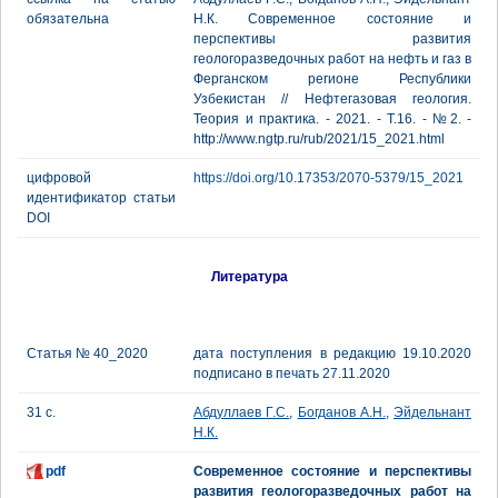
обязательна
Н.К. Cовременное состояние и
перспективы развития
геологоразведочных работ на нефть и газ в
Ферганском регионе Республики
Узбекистан // Нефтегазовая геология.
Теория и практика. - 2021. - Т.16. - №2. -
http://www.ngtp.ru/rub/2021/15_2021.html
цифровой
https://doi.org/10.17353/2070-5379/15_2021
идентификатор статьи
DOI
Литература
Статья № 40_2020
дата поступления в редакцию 19.10.2020
подписано в печать 27.11.2020
31 с.
Абдуллаев Г.С.
,
Богданов А.Н.
,
Эйдельнант
Н.К.
pdf
Современное состояние и перспективы
развития геологоразведочных работ на