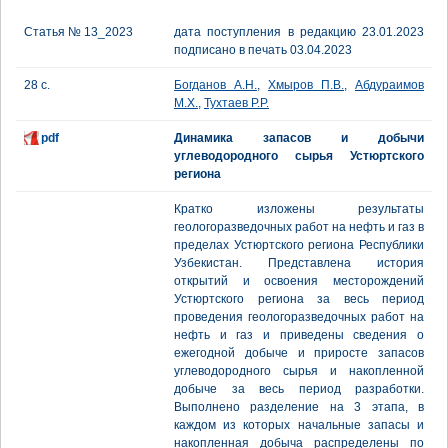
Статья № 13_2023
дата поступления в редакцию 23.01.2023
подписано в печать 03.04.2023
28 с.
Богданов А.Н.
,
Хмыров П.В.
,
Абдураимов
М.Х.
,
Тухтаев Р.Р.
pdf
Динамика запасов и добычи
углеводородного сырья Устюртского
региона
Кратко изложены результаты
геологоразведочных работ на нефть и газ в
пределах Устюртского региона Республики
Узбекистан. Представлена история
открытий и освоения месторождений
Устюртского региона за весь период
проведения геологоразведочных работ на
нефть и газ и приведены сведения о
ежегодной добыче и приросте запасов
углеводородного сырья и накопленной
добыче за весь период разработки.
Выполнено разделение на 3 этапа, в
каждом из которых начальные запасы и
накопленная добыча распределены по