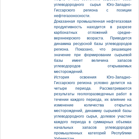
углеводородного сырья Юго-Западно-
Гиссарского региона с позиции
нефтегазоносности.
Доказанная промышленная нефтегазовая
продуктивность находится в разрезе
карбонатных отложений средне-
верхнеюрского возраста. Приводится
динамика ресурсной базы углеводородов
региона. Показано, что решающее
значение при формировании сырьевой
базы имеет величина запасов
углеводородов открываемых
месторождений.
История освоения Юго-Западно-
Гиссарского региона условно делится на
четыре периода. Рассматриваются
результаты геологоразведочных работ в
течении каждого периода, их влияние на
изменение количества открытых
месторождений, динамику сырьевой базы
углеводородного сырья, долевое участие
каждого периода в суммарных объемах
начальных запасов углеводородов
промышленных категорий Республики
Узбекистан.