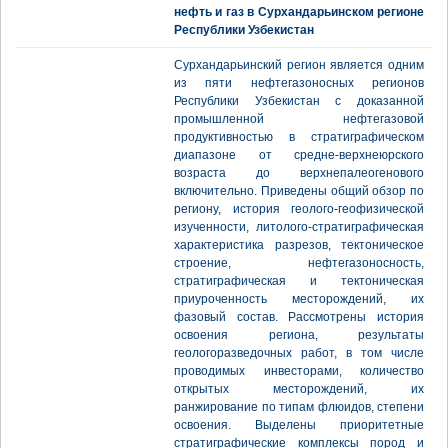
нефть и газ в Сурхандарьинском регионе
Республики Узбекистан
Сурхандарьинский регион является одним
из пяти нефтегазоносных регионов
Республики Узбекистан с доказанной
промышленной нефтегазовой
продуктивностью в стратиграфическом
диапазоне от средне-верхнеюрского
возраста до верхнепалеогенового
включительно. Приведены общий обзор по
региону, история геолого-геофизической
изученности, литолого-стратиграфическая
характеристика разрезов, тектоническое
строение, нефтегазоносность,
стратиграфическая и тектоническая
приуроченность месторождений, их
фазовый состав. Рассмотрены история
освоения региона, результаты
геологоразведочных работ, в том числе
проводимых инвесторами, количество
открытых месторождений, их
ранжирование по типам флюидов, степени
освоения. Выделены приоритетные
стратиграфические комплексы пород и