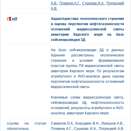
А.В.
,
Плавник А.Г.
,
Сушкова И.А.
,
Погрецкий
А.В.
pdf
Характеристика геологического строения
и оценка перспектив нефтегазоносности
отложений марресалинской свиты
акватории Карского моря на базе
сейсморазведки 3Д
На базе сейсморазведки 3Д и данных
бурения рассмотрены геологическое
строение и условия формирования
пластов группы ПК марресалинской свиты
акватории Карского моря. По результатам
атрибутного и AVO-анализа дана оценка
перспектив нефтегазоносности отложений
марресалинской свиты.
Ключевые слова: марресалинская свита,
сейсморазведка 3Д, нефтегазоносность
отложений, результаты атрибутного и AVO-
анализа, акватория Карского моря.
ссылка на статью
Смирнов О.А., Бородкин В.Н., Лукашов А.В.,
обязательна
Плавник А.Г., Сушкова И.А., Погрецкий А.В.