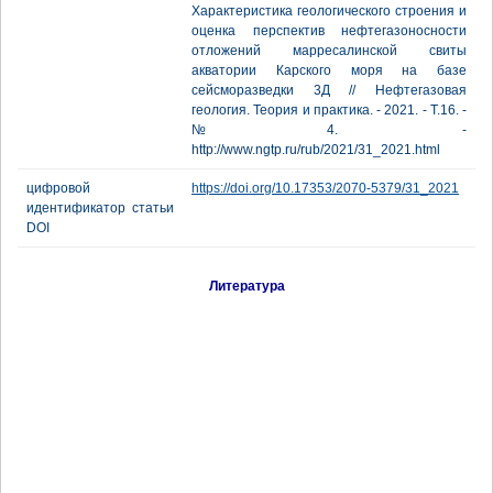
Характеристика геологического строения и
оценка перспектив нефтегазоносности
отложений марресалинской свиты
акватории Карского моря на базе
сейсморазведки 3Д // Нефтегазовая
геология. Теория и практика. - 2021. - Т.16. -
№4. -
http://www.ngtp.ru/rub/2021/31_2021.html
цифровой
https://doi.org/10.17353/2070-5379/31_2021
идентификатор статьи
DOI
Литература