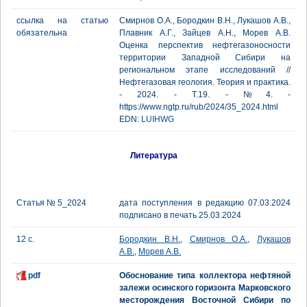
ссылка на статью
Смирнов О.А., Бородкин В.Н., Лукашов А.В.,
обязательна
Плавник А.Г., Зайцев А.Н., Морев А.В.
Оценка перспектив нефтегазоносности
территории Западной Сибири на
региональном этапе исследований //
Нефтегазовая геология. Теория и практика.
- 2024. - Т.19. - №4. -
https://www.ngtp.ru/rub/2024/35_2024.html
EDN:
LUIHWG
Литература
Статья № 5_2024
дата поступления в редакцию 07.03.2024
подписано в печать 25.03.2024
12 с.
Бородкин В.Н.
,
Смирнов О.А.
,
Лукашов
А.В.
,
Морев А.В.
pdf
Обоснование типа коллектора нефтяной
залежи осинского горизонта Марковского
месторождения Восточной Сибири по