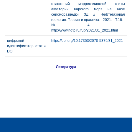
отложений марресалинской свиты
акватории Карского моря на базе
сейсморазведки 3Д // Нефтегазовая
геология. Теория и практика. - 2021. - Т.16. -
№4. -
http://www.ngtp.ru/rub/2021/31_2021.html
цифровой
https://doi.org/10.17353/2070-5379/31_2021
идентификатор статьи
DOI
Литература