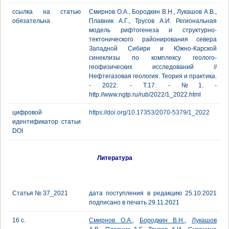
ссылка на статью
Смирнов О.А., Бородкин В.Н., Лукашов А.В.,
обязательна
Плавник А.Г., Трусов А.И. Региональная
модель рифтогенеза и структурно-
тектонического районирования севера
Западной Сибири и Южно-Карской
синеклизы по комплексу геолого-
геофизических исследований //
Нефтегазовая геология. Теория и практика.
- 2022. - Т.17. - №1. -
http://www.ngtp.ru/rub/2022/1_2022.html
цифровой
https://doi.org/10.17353/2070-5379/1_2022
идентификатор статьи
DOI
Литература
Статья № 37_2021
дата поступления в редакцию 25.10.2021
подписано в печать 29.11.2021
16 с.
Смирнов О.А.
,
Бородкин В.Н.
,
Лукашов