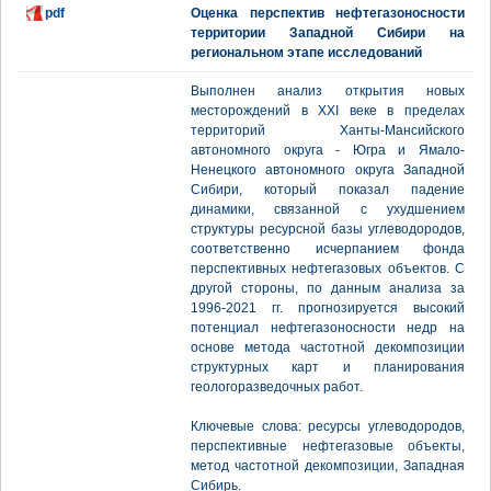
pdf
Оценка перспектив нефтегазоносности
территории Западной Сибири на
региональном этапе исследований
Выполнен анализ открытия новых
месторождений в XXI веке в пределах
территорий Ханты-Мансийского
автономного округа - Югра и Ямало-
Ненецкого автономного округа Западной
Сибири, который показал падение
динамики, связанной с ухудшением
структуры ресурсной базы углеводородов,
соответственно исчерпанием фонда
перспективных нефтегазовых объектов. С
другой стороны, по данным анализа за
1996-2021 гг. прогнозируется высокий
потенциал нефтегазоносности недр на
основе метода частотной декомпозиции
структурных карт и планирования
геологоразведочных работ.
Ключевые слова: ресурсы углеводородов,
перспективные нефтегазовые объекты,
метод частотной декомпозиции, Западная
Сибирь.