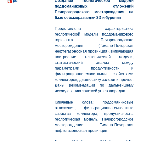
pdf
Создание геологической модели
поддоманиковых отложений
Печорогородского месторождения на
базе сейсморазведки 3D и бурения
Представлена характеристика
геологической модели поддоманикового
горизонта Печорогородского
месторождения (Тимано-Печорская
нефтегазоносная провинция), включающая
построение тектонической модели,
статистический анализ между
параметрами продуктивности и
фильтрационно-емкостными свойствами
коллекторов, диагностику залежи и прочее.
Даны рекомендации по дальнейшему
исследованию залежей углеводородов.
Ключевые слова: поддоманиковые
отложения, фильтрационно-емкостные
свойства коллектора, продуктивность,
геологическая модель, Печорогородское
месторождение, Тимано-Печорская
нефтегазоносная провинция.