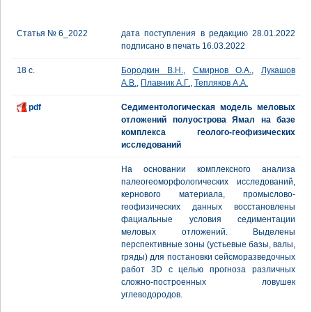
Статья № 6_2022
дата поступления в редакцию 28.01.2022
подписано в печать 16.03.2022
18 с.
Бородкин В.Н.
,
Смирнов О.А.
,
Лукашов
А.В.
,
Плавник А.Г.
,
Тепляков А.А.
pdf
Седиментологическая модель меловых
отложений полуострова Ямал на базе
комплекса геолого-геофизических
исследований
На основании комплексного анализа
палеогеоморфологических исследований,
кернового материала, промыслово-
геофизических данных восстановлены
фациальные условия седиментации
меловых отложений. Выделены
перспективные зоны (устьевые базы, валы,
гряды) для постановки сейсморазведочных
работ 3D с целью прогноза различных
сложно-построенных ловушек
углеводородов.