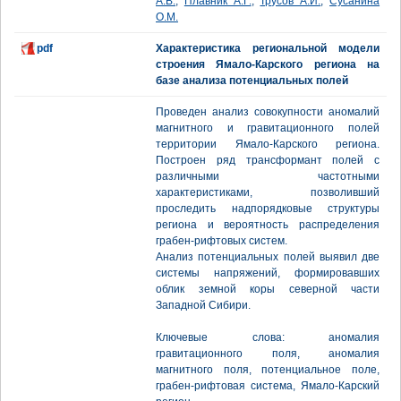
А.В.
,
Плавник А.Г.
,
Трусов А.И.
,
Сусанина
О.М.
pdf
Характеристика региональной модели
строения Ямало-Карского региона на
базе анализа потенциальных полей
Проведен анализ совокупности аномалий
магнитного и гравитационного полей
территории Ямало-Карского региона.
Построен ряд трансформант полей с
различными частотными
характеристиками, позволивший
проследить надпорядковые структуры
региона и вероятность распределения
грабен-рифтовых систем.
Анализ потенциальных полей выявил две
системы напряжений, формировавших
облик земной коры северной части
Западной Сибири.
Ключевые слова: аномалия
гравитационного поля, аномалия
магнитного поля, потенциальное поле,
грабен-рифтовая система, Ямало-Карский