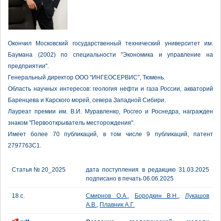
Окончил Московский государственный технический университет им.
Баумана (2002) по специальности "Экономика и управление на
предприятии".
Генеральный директор ООО "ИНГЕОСЕРВИС", Тюмень.
Область научных интересов: геология нефти и газа России, акваторий
Баренцева и Карского морей, севера Западной Сибири.
Лауреат премии им. В.И. Муравленко, Росгео и Роснедра, награжден
знаком "Первооткрыватель месторождения".
Имеет более 70 публикаций, в том числе 9 публикаций, патент
2797763С1.
Статья № 20_2025
дата поступления в редакцию 31.03.2025
подписано в печать 06.06.2025
18 с.
Смирнов О.А.
,
Бородкин В.Н.
,
Лукашов
А.В.
,
Плавник А.Г.