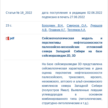
Статья № 18_2022
дата поступления в редакцию 02.06.2022
подписано в печать 27.06.2022
23 с.
Бородкин В.Н.
,
Смирнов О.А.
,
Лукашов
А.В.
,
Плавник А.Г.
,
Тепляков А.А.
pdf
Сейсмогеологическая модель и
перспективы нефтегазоносности
палеозойско-мезозойских отложений
севера Западной Сибири на базе
сейсморазведки 2D, 3D
На базе сейсморазведки 3D представлена
сейсмологическая характеристика и дана
оценка перспектив нефтегазоносности
палеозойского, триасового, юрского,
неокомского, аптского и альб-сеноманского
комплексов севера Западной Сибири
(полуостров Ямал). Выявленные ловушки
углеводородов в основном
комбинированного типа (литологические,
структурно-литологические и т.д.).