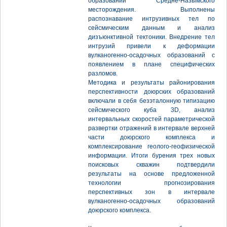
образований Средне-Назымского
месторождения. Выполнены
распознавание интрузивных тел по
сейсмическим данным и анализ
дизъюнктивной тектоники. Внедрение тел
интрузий привели к деформации
вулканогенно-осадочных образований с
появлением в плане специфических
разломов.
Методика и результаты районирования
перспективности доюрских образований
включали в себя безэталонную типизацию
сейсмического куба 3D, анализ
интервальных скоростей параметрической
развертки отражений в интервале верхней
части доюрского комплекса и
комплексирование геолого-геофизической
информации. Итоги бурения трех новых
поисковых скважин подтвердили
результаты на основе предложенной
технологии прогнозирования
перспективных зон в интервале
вулканогенно-осадочных образований
доюрского комплекса.