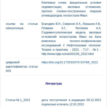
Ключевые слова: фациальные условия
седиментации, меловые отложения,
прогноз сложно-построенных ловушек
углеводородов, полуостров Ямал.
ссылка на статью
Бородкин В.Н., Смирнов О.А., Лукашов А.В.,
обязательна
Плавник А.Г., Тепляков А.А.
Седиментологическая модель меловых
отложений полуострова Ямал на базе
комплекса геолого-геофизических
исследований // Нефтегазовая геология.
Теория и практика. - 2022. - Т.17. - №1. -
http://www.ngtp.ru/rub/2022/6_2022.html
цифровой
https://doi.org/10.17353/2070-5379/6_2022
идентификатор статьи
DOI
Литература
Статья № 1_2022
дата поступления в редакцию 09.12.2021
подписано в печать 12.01.2022