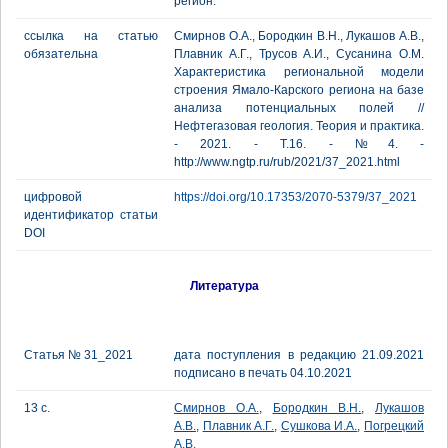
регион.
ссылка на статью
Смирнов О.А., Бородкин В.Н., Лукашов А.В.,
обязательна
Плавник А.Г., Трусов А.И., Сусанина О.М.
Характеристика региональной модели
строения Ямало-Карского региона на базе
анализа потенциальных полей //
Нефтегазовая геология. Теория и практика.
- 2021. - Т.16. - №4. -
http://www.ngtp.ru/rub/2021/37_2021.html
цифровой
https://doi.org/10.17353/2070-5379/37_2021
идентификатор статьи
DOI
Литература
Статья № 31_2021
дата поступления в редакцию 21.09.2021
подписано в печать 04.10.2021
13 с.
Смирнов О.А.
,
Бородкин В.Н.
,
Лукашов
А.В.
,
Плавник А.Г.
,
Сушкова И.А.
,
Погрецкий
А.В.