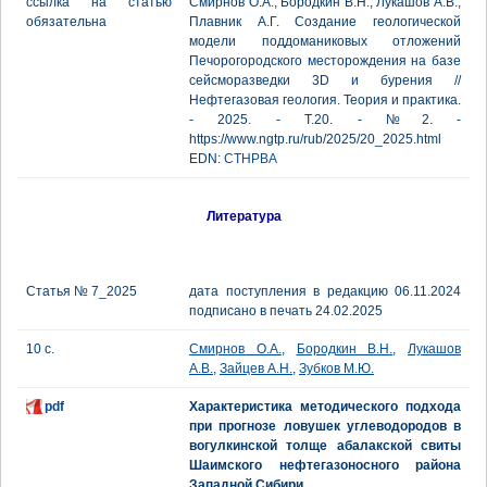
ссылка на статью
Смирнов О.А., Бородкин В.Н., Лукашов А.В.,
обязательна
Плавник А.Г. Создание геологической
модели поддоманиковых отложений
Печорогородского месторождения на базе
сейсморазведки 3D и бурения //
Нефтегазовая геология. Теория и практика.
- 2025. - Т.20. - №2. -
https://www.ngtp.ru/rub/2025/20_2025.html
EDN:
CTHPBA
Литература
Статья № 7_2025
дата поступления в редакцию 06.11.2024
подписано в печать 24.02.2025
10 с.
Смирнов О.А.
,
Бородкин В.Н.
,
Лукашов
А.В.
,
Зайцев А.Н.
,
Зубков М.Ю.
pdf
Характеристика методического подхода
при прогнозе ловушек углеводородов в
вогулкинской толще абалакской свиты
Шаимского нефтегазоносного района
Западной Сибири