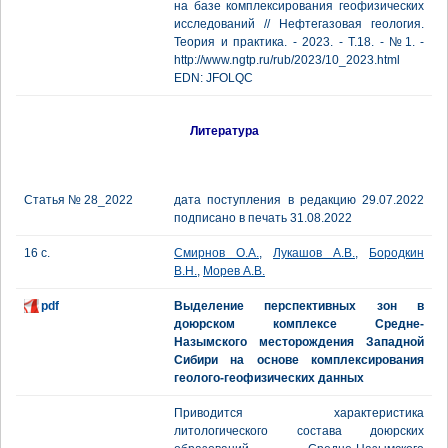
на базе комплексирования геофизических
исследований // Нефтегазовая геология.
Теория и практика. - 2023. - Т.18. - №1. -
http://www.ngtp.ru/rub/2023/10_2023.html
EDN: JFOLQC
Литература
Статья № 28_2022
дата поступления в редакцию 29.07.2022
подписано в печать 31.08.2022
16 с.
Смирнов О.А.
,
Лукашов А.В.
,
Бородкин
В.Н.
,
Морев А.В.
pdf
Выделение перспективных зон в
доюрском комплексе Средне-
Назымского месторождения Западной
Сибири на основе комплексирования
геолого-геофизических данных
Приводится характеристика
литологического состава доюрских