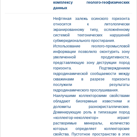
комплексу геолого-геофизических
данных
Нефтяная залежь осинского горизонта
относится к литологически
экранированному типу, осложнённому
системой тектонических нарушений
субмеридионального простирания.
Использование геолого-промысловой
информации позволило оконтурить зону
увеличенной продуктивности,
представляющую зону деструкции пород
горизонта. Подтверждением
гидродинамической сообщаемости между
скважинами в разрезе горизонта
послужили результаты
гидродинамического прослушивания.
Наилучшими коллекторскими свойствами
обладают биогермные известняки и
доломиты разнокристаллические.
Доминирующую роль в типизации пород
«коллектор-неколлектор» играют
растворимые минералы, количество
которых определяет коллекторские
свойства. Пустотное пространство в этих