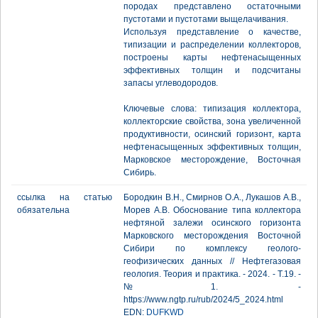
породах представлено остаточными
пустотами и пустотами выщелачивания.
Используя представление о качестве,
типизации и распределении коллекторов,
построены карты нефтенасыщенных
эффективных толщин и подсчитаны
запасы углеводородов.
Ключевые слова: типизация коллектора,
коллекторские свойства, зона увеличенной
продуктивности, осинский горизонт, карта
нефтенасыщенных эффективных толщин,
Марковское месторождение, Восточная
Сибирь.
ссылка на статью
Бородкин В.Н., Смирнов О.А., Лукашов А.В.,
обязательна
Морев А.В. Обоснование типа коллектора
нефтяной залежи осинского горизонта
Марковского месторождения Восточной
Сибири по комплексу геолого-
геофизических данных // Нефтегазовая
геология. Теория и практика. - 2024. - Т.19. -
№1. -
https://www.ngtp.ru/rub/2024/5_2024.html
EDN:
DUFKWD