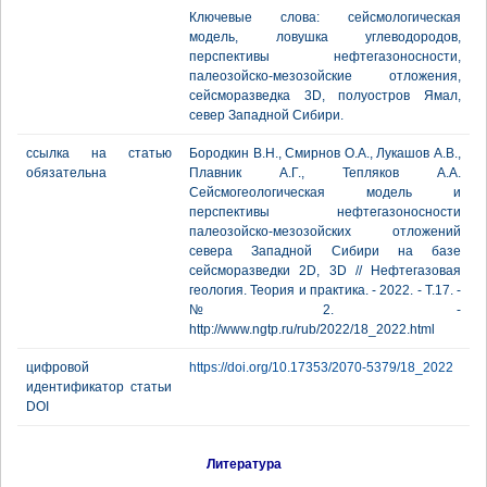
Ключевые слова: сейсмологическая
модель, ловушка углеводородов,
перспективы нефтегазоносности,
палеозойско-мезозойские отложения,
сейсморазведка 3D, полуостров Ямал,
север Западной Сибири.
ссылка на статью
Бородкин В.Н., Смирнов О.А., Лукашов А.В.,
обязательна
Плавник А.Г., Тепляков А.А.
Сейсмогеологическая модель и
перспективы нефтегазоносности
палеозойско-мезозойских отложений
севера Западной Сибири на базе
сейсморазведки 2D, 3D // Нефтегазовая
геология. Теория и практика. - 2022. - Т.17. -
№2. -
http://www.ngtp.ru/rub/2022/18_2022.html
цифровой
https://doi.org/10.17353/2070-5379/18_2022
идентификатор статьи
DOI
Литература