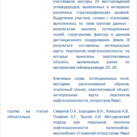
участвовали контуры 24 месторождений
углеводородов, выявленных в интервале
различных стратиграфических уровней.
Выделение участков, схожих с эталонами,
выполнялось по трем группам данных -
результатам анализа потенциальных
полей, структурному фактору и данным
дистанционного зондирования Земли. В
результате составлены интегральные
карты перспектив нефтегазоносности, на
которые вынесены перспективные
объекты, выявленные ранее по
материалам сейсморазведки 2D, 3D.
Ключевые слова: потенциальные поля,
методика распознавания образов,
эталонный объект, перспективный объект,
интегральная карта перспектив
нефтегазоносности, полуостров Ямал.
ссылка на статью
Смирнов О.А., Бородкин В.Н., Лукашов А.В.,
обязательна
Плавник А.Г., Трусов А.И. Методический
подход при локальном прогнозе
нефтегазоносности палеозойско-
мезозойских отложений полуострова Ямал