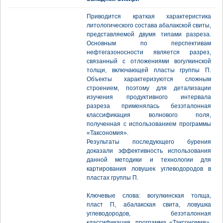
Приводится краткая характеристика
литологического состава абалакской свиты,
представляемой двумя типами разреза.
Основным по перспективам
нефтегазоносности является разрез,
связанный с отложениями вогулкинской
толщи, включающей пласты группы П.
Объекты характеризуются сложным
строением, поэтому для детализации
изучения продуктивного интервала
разреза применялась безэталонная
классификация волнового поля,
полученная с использованием программы
«Таксономия».
Результаты последующего бурения
доказали эффективность использования
данной методики и технологии для
картирования ловушек углеводородов в
пластах группы П.
Ключевые слова: вогулкинская толща,
пласт П, абалакская свита, ловушка
углеводородов, безэталонная
классификация, программа «Таксономия»,