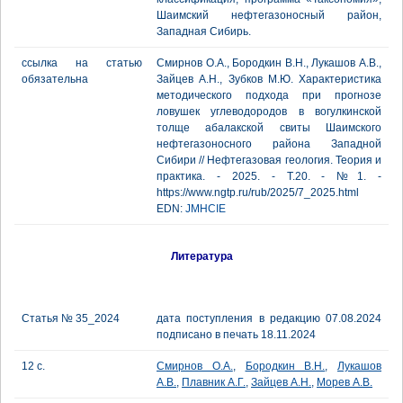
Шаимский нефтегазоносный район,
Западная Сибирь.
ссылка на статью
Смирнов О.А., Бородкин В.Н., Лукашов А.В.,
обязательна
Зайцев А.Н., Зубков М.Ю. Характеристика
методического подхода при прогнозе
ловушек углеводородов в вогулкинской
толще абалакской свиты Шаимского
нефтегазоносного района Западной
Сибири // Нефтегазовая геология. Теория и
практика. - 2025. - Т.20. - №1. -
https://www.ngtp.ru/rub/2025/7_2025.html
EDN:
JMHCIE
Литература
Статья № 35_2024
дата поступления в редакцию 07.08.2024
подписано в печать 18.11.2024
12 с.
Смирнов О.А.
,
Бородкин В.Н.
,
Лукашов
А.В.
,
Плавник А.Г.
,
Зайцев А.Н.
,
Морев А.В.