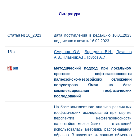
Литература
Статья № 10_2023
дата поступления в редакцию 10.01.2023
подписано в печать 16.02.2023
15 с.
Смирнов О.А.
,
Бородкин В.Н.
,
Лукашов
А.В.
,
Плавник А.Г.
,
Трусов А.И.
pdf
Методический подход при локальном
прогнозе нефтегазоносности
палеозойско-мезозойских отложений
полуострова Ямал на базе
комплексирования геофизических
исследований
На базе комплексного анализа различных
геофизических исследований при оценке
перспектив нефтегазоносности
палеозойско-мезозойских отложений
использовалась методика распознавания
образов. В качестве эталонных объектов