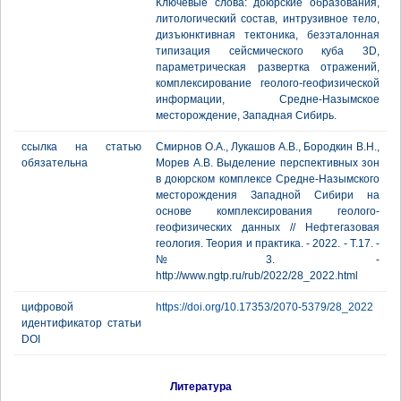
Ключевые слова: доюрские образования,
литологический состав, интрузивное тело,
дизъюнктивная тектоника, безэталонная
типизация сейсмического куба 3D,
параметрическая развертка отражений,
комплексирование геолого-геофизической
информации, Средне-Назымское
месторождение, Западная Сибирь.
ссылка на статью
Смирнов О.А., Лукашов А.В., Бородкин В.Н.,
обязательна
Морев А.В. Выделение перспективных зон
в доюрском комплексе Средне-Назымского
месторождения Западной Сибири на
основе комплексирования геолого-
геофизических данных // Нефтегазовая
геология. Теория и практика. - 2022. - Т.17. -
№3. -
http://www.ngtp.ru/rub/2022/28_2022.html
цифровой
https://doi.org/10.17353/2070-5379/28_2022
идентификатор статьи
DOI
Литература