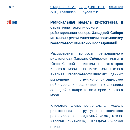
18 с.
Смирнов О.А.
,
Бородкин В.Н.
,
Лукашов
А.В.
,
Плавник А.Г.
,
Трусов А.И.
pdf
Региональная модель рифтогенеза и
структурно-тектонического
районирования севера Западной Сибири
и Южно-Карской синеклизы по комплексу
геолого-геофизических исследований
Рассмотрены вопросы регионального
рифтогенеза Западно-Сибирской плиты и
Южно-Карской синеклизы акватории
Карского моря. На базе комплексного
анализа геолого-геофизических данных
выполнено структурно-тектоническое
районирование осадочного чехла севера
Западной Сибири и акватории Карского
моря.
Ключевые слова: региональная модель
рифтогенеза, структурно-тектоническое
районирование, осадочный чехол, Южно-
Карская синеклиза, Западно-Сибирская
плита.