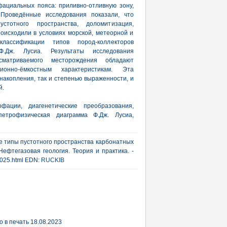
ациальных пояса: приливно-отливную зону,
 Проведённые исследования показали, что
устотного пространства, доломитизация,
оисходили в условиях морской, метеорной и
лассификации типов пород-коллекторов
Ф.Дж. Лусиа. Результаты исследования
сматриваемого месторождения обладают
онно-ёмкостным характеристикам. Эта
накопления, так и степенью выраженности, и
й.
фации, диагенетические преобразования,
петрофизическая диаграмма Ф.Дж. Лусиа,
ие типы пустотного пространства карбонатных
ефтегазовая геология. Теория и практика. -
_2025.html EDN:
RUCKIB
 в печать 18.08.2023