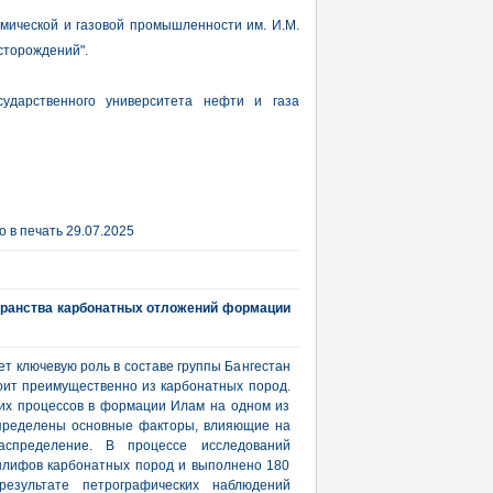
мической и газовой промышленности им. И.М.
сторождений".
сударственного университета нефти и газа
 в печать 29.07.2025
странства карбонатных отложений формации
т ключевую роль в составе группы Бангестан
оит преимущественно из карбонатных пород.
их процессов в формации Илам на одном из
определены основные факторы, влияющие на
аспределение. В процессе исследований
шлифов карбонатных пород и выполнено 180
езультате петрографических наблюдений