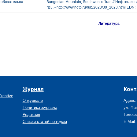
обязательна
Bangestan Mountain, Southwest of Iran // Нефтегазова
№3. - http://www.ngtp.ru/rub/2023/30_2023.html EDN
Литература
Журнал
Конт
reative
О журнале
Адрес:
Политика журнала
ул. Фая
Редакция
Телефо
Списки статей по годам
E-Mail: