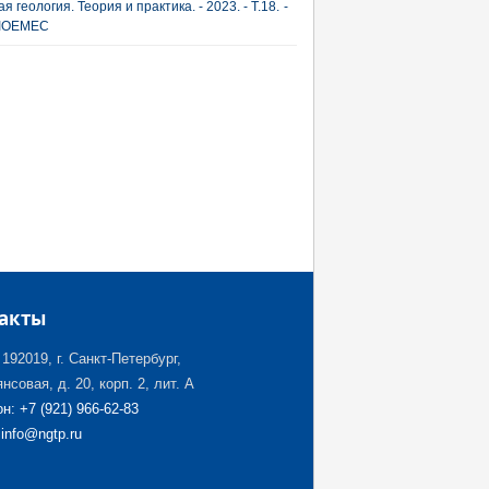
я геология. Теория и практика. - 2023. - Т.18. -
: IOEMEC
акты
192019, г. Санкт-Петербург,
нсовая, д. 20, корп. 2, лит. А
н: +7 (921) 966-62-83
 info@ngtp.ru