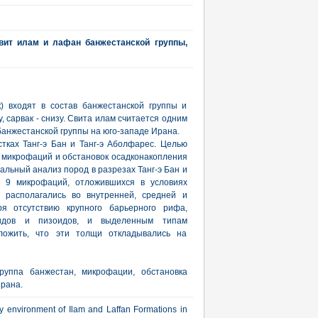
вит илам и лафан банжестанской группы,
) входят в состав банжестанской группы и
, сарвак - снизу. Свита илам считается одним
банжестанской группы на юго-западе Ирана.
ках Танг-э Бан и Танг-э Аболфарес. Целью
 микрофаций и обстановок осадконакопления
альный анализ пород в разрезах Танг-э Бан и
ь 9 микрофаций, отложившихся в условиях
е располагались во внутренней, средней и
ря отсутствию крупного барьерного рифа,
коидов и пизоидов, и выделенным типам
ложить, что эти толщи откладывались на
руппа банжестан, микрофации, обстановка
рана.
ry environment of Ilam and Laffan Formations in