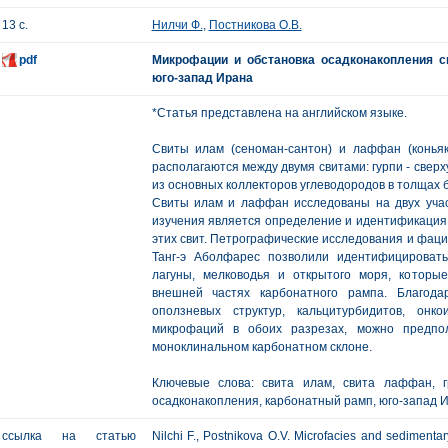
13 с.
Нилчи Ф.
,
Постникова О.В.
pdf
Микрофации и обстановка осадконакопления с
юго-запад Ирана
*Статья представлена на английском языке.
Свиты илам (сеноман-сантон) и лаффан (коньяк
располагаются между двумя свитами: гурпи - сверху
из основных коллекторов углеводородов в толщах 
Свиты илам и лаффан исследованы на двух участ
изучения является определение и идентификация
этих свит. Петрографические исследования и фаци
Танг-э Аболфарес позволили идентифицироват
лагуны, мелководья и открытого моря, которы
внешней частях карбонатного рампа. Благода
оползневых структур, кальцитурбидитов, он
микрофаций в обоих разрезах, можно предпо
моноклинальном карбонатном склоне.
Ключевые слова: свита илам, свита лаффан, г
осадконакопления, карбонатный рамп, юго-запад И
ссылка на статью
Nilchi F., Postnikova О.V. Microfacies and sedimenta