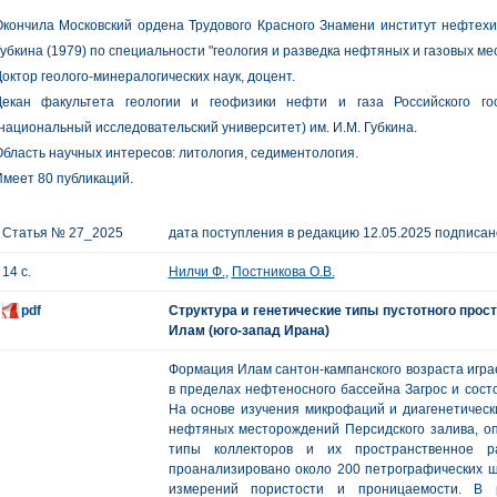
кончила Московский ордена Трудового Красного Знамени институт нефтехи
убкина (1979) по специальности "геология и разведка нефтяных и газовых ме
октор геолого-минералогических наук, доцент.
Декан факультета геологии и геофизики нефти и газа Российского го
национальный исследовательский университет) им. И.М. Губкина.
бласть научных интересов: литология, седиментология.
меет 80 публикаций.
Статья № 27_2025
дата поступления в редакцию 12.05.2025 подписано
14 с.
Нилчи Ф.
,
Постникова О.В.
pdf
Структура и генетические типы пустотного про
Илам (юго-запад Ирана)
Формация Илам сантон-кампанского возраста играе
в пределах нефтеносного бассейна Загрос и сост
На основе изучения микрофаций и диагенетическ
нефтяных месторождений Персидского залива, 
типы коллекторов и их пространственное р
проанализировано около 200 петрографических 
измерений пористости и проницаемости. В р