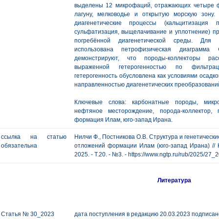
выделены 12 микрофаций, отражающих четыре ф
лагуну, мелководье и открытую морскую зону.
диагенетические процессы (кальцитизация п
сульфатизация, выщелачивание и уплотнение) пр
погребённой диагенетической среды. Для к
использована петрофизическая диаграмма 
демонстрируют, что породы-коллекторы рас
выраженной гетерогенностью по фильтраци
гетерогенность обусловлена как условиями осадко
направленностью диагенетических преобразовани
Ключевые слова: карбонатные породы, микро
нефтяное месторождение, порода-коллектор, 
формация Илам, юго-запад Ирана.
ссылка на статью
Нилчи Ф., Постникова О.В. Структура и генетическ
обязательна
отложений формации Илам (юго-запад Ирана) // Н
2025. - Т.20. - №3. - https://www.ngtp.ru/rub/2025/27
Литература
Статья № 30_2023
дата поступления в редакцию 20.03.2023 подписано