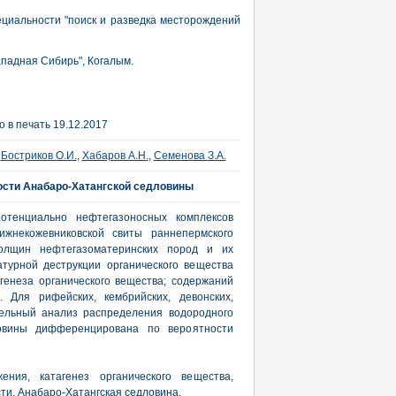
ециальности "поиск и разведка месторождений
падная Сибирь", Когалым.
 в печать 19.12.2017
,
Бостриков О.И.
,
Хабаров А.Н.
,
Семенова З.А.
ости Анабаро-Хатангской седловины
потенциально нефтегазоносных комплексов
ижнекожевниковской свиты раннепермского
толщин нефтегазоматеринских пород и их
турной деструкции органического вещества
генеза органического вещества; содержаний
. Для рифейских, кембрийских, девонских,
тельный анализ распределения водородного
ловины дифференцирована по вероятности
ения, катагенез органического вещества,
ти, Анабаро-Хатангская седловина.