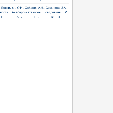
., Бостриков О.И., Хабаров А.Н., Семенова З.А.
сности Анабаро-Хатангской седловины //
актика. – 2017. - Т.12. - №4. -