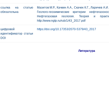
ссылка на статью
Мазитов М.Р., Качкин А.А., Скачек К.Г., Ларичев А.И
обязательна
Геолого-геохимические критерии нефтегазоно
Нефтегазовая геология. Теория и пр
http://www.ngtp.ru/rub/1/43_2017.pdf
цифровой
https://doi.org/10.17353/2070-5379/43_2017
идентификатор статьи
DOI
Литература