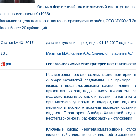
Окончил Фрунзенский политехнический институт по сп
олезных ископаемых" (1986).
ачальник отдела планирования геологоразведочных работ, ООО "ЛУКОЙЛ-За
меет более 20 публикаций.
Статья № 43_2017
дата поступления в редакцию 01.12.2017 подписано
23 с.
Мазитов М.Р.
,
Качкин А.А.
,
Скачек К.Г.
,
Ларичев А.И.
pdf
Геолого-геохимические критерии нефтегазоносн
Рассмотрены геолого-геохимические критерии 
Анабаро-Хатангской седловины. На примере н
возраста проанализированы распределения: 
приконтактных зон, подвергшихся высокотемпера
под действием пластовых интрузий; типов и ката
органического углерода и водородного индекса
пермских и юрских отложений проведен сравни
индекса. Территория Анабаро-Хатангской сед
нефтегазоносности разновозрастных отложений.
Ключевые слова: нефтегазоматеринские отлож
водородный индекс, перспективы нефтегазоноснос