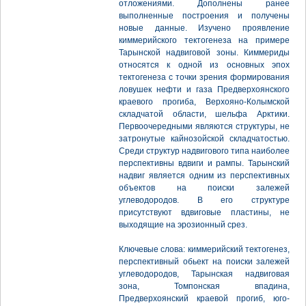
отложениями. Дополнены ранее
выполненные построения и получены
новые данные. Изучено проявление
киммерийского тектогенеза на примере
Тарынской надвиговой зоны. Киммериды
относятся к одной из основных эпох
тектогенеза с точки зрения формирования
ловушек нефти и газа Предверхоянского
краевого прогиба, Верхояно-Колымской
складчатой области, шельфа Арктики.
Первоочередными являются структуры, не
затронутые кайнозойской складчатостью.
Среди структур надвигового типа наиболее
перспективны вдвиги и рампы. Тарынский
надвиг является одним из перспективных
объектов на поиски залежей
углеводородов. В его структуре
присутствуют вдвиговые пластины, не
выходящие на эрозионный срез.
Ключевые слова: киммерийский тектогенез,
перспективный обьект на поиски залежей
углеводородов, Тарынская надвиговая
зона, Томпонская впадина,
Предверхоянский краевой прогиб, юго-