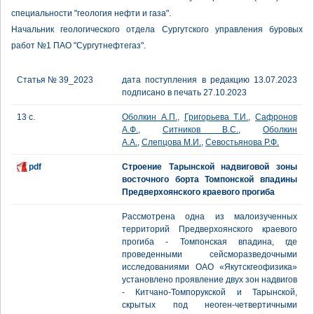
специальности "геология нефти и газа".
Начальник геологического отдела Сургутского управления буровых
работ №1 ПАО "Сургутнефтегаз".
Статья № 39_2023
дата поступления в редакцию 13.07.2023
подписано в печать 27.10.2023
13 с.
Оболкин А.П.
,
Григорьева Т.И.
,
Сафронов
А.Ф.
,
Ситников В.С.
,
Оболкин
А.А.
,
Слепцова М.И.
,
Севостьянова Р.Ф.
pdf
Строение Тарынской надвиговой зоны
восточного борта Томпонской впадины
Предверхоянского краевого прогиба
Рассмотрена одна из малоизученных
территорий Предверхоянского краевого
прогиба - Томпонская впадина, где
проведенными сейсморазведочными
исследованиями ОАО «Якутскгеофизика»
установлено проявление двух зон надвигов
- Китчано-Томпорукской и Тарынской,
скрытых под неоген-четвертичными