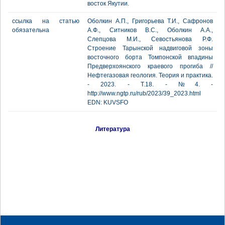
восток Якутии.
ссылка на статью
Оболкин А.П., Григорьева Т.И., Сафронов
обязательна
А.Ф., Ситников В.С., Оболкин А.А.,
Слепцова М.И., Севостьянова Р.Ф.
Строение Тарынской надвиговой зоны
восточного борта Томпонской впадины
Предверхоянского краевого прогиба //
Нефтегазовая геология. Теория и практика.
- 2023. - Т.18. - №4. -
http://www.ngtp.ru/rub/2023/39_2023.html
EDN: KUVSFO
Литература