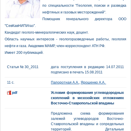
по специальности "Геология, поиски и разведка
нефтяных и газовых месторождений".
Помощник генерального директора ООО
"СевКавНИПИгаз".
Кандидат геолого-минералогических наук, доцент.
Область научных интересов - геологоразведочные работы, геология
нефти и газа. Академик МАМР, член-корреспондент АТН РФ.
Имеет 200 публикаций.
Статья № 30_2011
дата поступления в редакцию 14.07.2011
подписано в печать 15.08.2011
11 с.
Папоротная А.А.
,
Ярошенко А.А.
pdf
Условия формирования углеводородных
скоплений в мезозойских отложениях
Восточно-Ставропольской впадины
Предложена схема формирования
залежей углеводородов Восточно-
Ставропольской впадины и сопредельных
территорий. Детальные