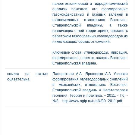
палеотектонический и гидродинамический
анализы показали, что формирование
газоконденсатных и газовых залежей в
нижнемеловых отложениях Восточно-
Ставропольской впадины, а также
граничащих с ней территориях, связано с
перетоком газообразных углеводородов из
нижележащих юрских отложений.
Ключевые слова: углеводороды, миграция,
формирование, переток, залежь, Восточно-
Ставропольская впадина.
ссылка на статью
Папоротная А.А., Ярошенко А.А. Условия
обязательна
формирования углеводородных скоплений
в мезозойских отложениях Восточно-
Ставропольской впадины // Нефтегазовая
геология. Теория и практика. – 2011. - Т.6. -
№3. - http://www.ngtp.ru/rub/4/30_2011.pdf