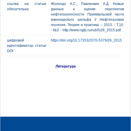
ссылка на статью
Жолондз А.С., Павленкин А.Д. Новые
обязательна
данные к оценке перспектив
нефтегазоносности Приямальской части
южнокарского шельфа // Нефтегазовая
геология. Теория и практика. – 2015. - Т.10.
- №3. - http://www.ngtp.ru/rub/5/26_2015.pdf
цифровой
https://doi.org/10.17353/2070-5379/26_2015
идентификатор статьи
DOI
Литература