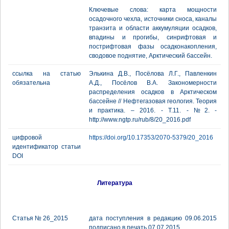
Ключевые слова: карта мощности
осадочного чехла, источники сноса, каналы
транзита и области аккумуляции осадков,
впадины и прогибы, синрифтовая и
пострифтовая фазы осадконакопления,
сводовое поднятие, Арктический бассейн.
ссылка на статью
Элькина Д.В., Посёлова Л.Г., Павленкин
обязательна
А.Д., Посёлов В.А. Закономерности
распределения осадков в Арктическом
бассейне // Нефтегазовая геология. Теория
и практика. – 2016. - Т.11. - №2. -
http://www.ngtp.ru/rub/8/20_2016.pdf
цифровой
https://doi.org/10.17353/2070-5379/20_2016
идентификатор статьи
DOI
Литература
Статья № 26_2015
дата поступления в редакцию 09.06.2015
подписано в печать 07.07.2015