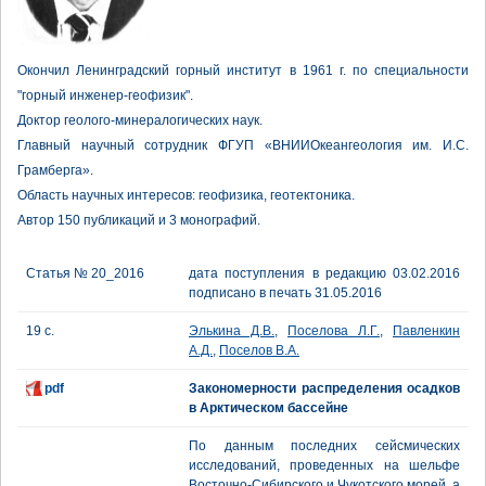
Окончил Ленинградский горный институт в 1961 г. по специальности
"горный инженер-геофизик".
Доктор геолого-минералогических наук.
Главный научный сотрудник ФГУП «ВНИИОкеангеология им. И.С.
Грамберга».
Область научных интересов: геофизика, геотектоника.
Автор 150 публикаций и 3 монографий.
Статья № 20_2016
дата поступления в редакцию 03.02.2016
подписано в печать 31.05.2016
19 с.
Элькина Д.В.
,
Поселова Л.Г.
,
Павленкин
А.Д.
,
Поселов В.А.
pdf
Закономерности распределения осадков
в Арктическом бассейне
По данным последних сейсмических
исследований, проведенных на шельфе
Восточно-Сибирского и Чукотского морей, а