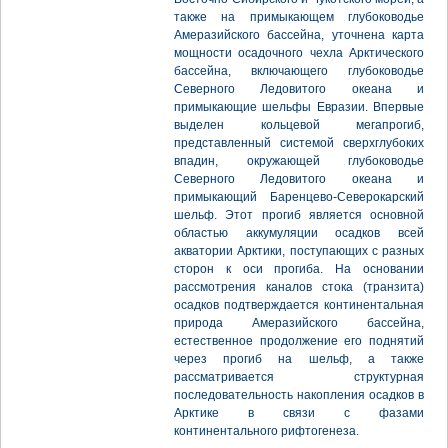
также на примыкающем глубоководье
Амеразийского бассейна, уточнена карта
мощности осадочного чехла Арктического
бассейна, включающего глубоководье
Северного Ледовитого океана и
примыкающие шельфы Евразии. Впервые
выделен кольцевой мегапрогиб,
представленный системой сверхглубоких
впадин, окружающей глубоководье
Северного Ледовитого океана и
примыкающий Баренцево-Северокарский
шельф. Этот прогиб является основной
областью аккумуляции осадков всей
акватории Арктики, поступающих с разных
сторон к оси прогиба. На основании
рассмотрения каналов стока (транзита)
осадков подтверждается континентальная
природа Амеразийского бассейна,
естественное продолжение его поднятий
через прогиб на шельф, а также
рассматривается структурная
последовательность накопления осадков в
Арктике в связи с фазами
континентального рифтогенеза.