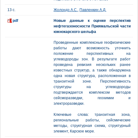
13 с.
Жолондз А.С.
,
Павленкин А.Д.
pdf
Новые данные к оценке перспектив
нефтегазоносности Приямальской части
южнокарского шельфа
Проведенные комплексные геофизические
работы дают возможность уточнить
положение перспективных на
углеводороды зон. В результате работ
проведена ревизия нескольких ранее
известных структур, а также обнаружена
одна новая структура, расположенная в
транзитной зоне. Перспективность
структуры на углеводороды
подтверждается комплексом методов
сейсморазведки, геохимии и
электроразведки.
Ключевые слова: транзитная зона,
региональные работы, сейсмические
методы, структурная схема, структурный
элемент, Карское море.