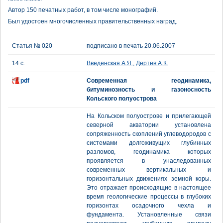
Автор 150 печатных работ, в том числе монографий.
Был удостоен многочисленных правительственных наград.
Статья № 020
подписано в печать 20.06.2007
14 с.
Введенская А.Я.
,
Дертев А.К.
pdf
Современная геодинамика,
битуминозность и газоносность
Кольского полуострова
На Кольском полуострове и прилегающей
северной акватории установлена
сопряженность скоплений углеводородов с
системами долгоживущих глубинных
разломов, геодинамика которых
проявляется в унаследованных
современных вертикальных и
горизонтальных движениях земной коры.
Это отражает происходящие в настоящее
время геологические процессы в глубоких
горизонтах осадочного чехла и
фундамента. Установленные связи