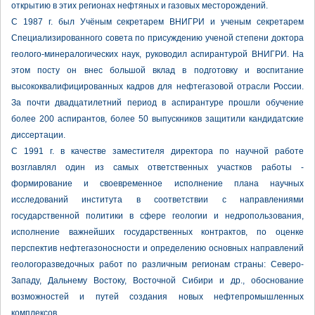
открытию в этих регионах нефтяных и газовых месторождений.
С 1987 г. был Учёным секретарем ВНИГРИ и ученым секретарем
Специализированного совета по присуждению ученой степени доктора
геолого-минералогических наук, руководил аспирантурой ВНИГРИ. На
этом посту он внес большой вклад в подготовку и воспитание
высококвалифицированных кадров для нефтегазовой отрасли России.
За почти двадцатилетний период в аспирантуре прошли обучение
более 200 аспирантов, более 50 выпускников защитили кандидатские
диссертации.
С 1991 г. в качестве заместителя директора по научной работе
возглавлял один из самых ответственных участков работы -
формирование и своевременное исполнение плана научных
исследований института в соответствии с направлениями
государственной политики в сфере геологии и недропользования,
исполнение важнейших государственных контрактов, по оценке
перспектив нефтегазоносности и определению основных направлений
геологоразведочных работ по различным регионам страны: Северо-
Западу, Дальнему Востоку, Восточной Сибири и др., обоснование
возможностей и путей создания новых нефтепромышленных
комплексов.