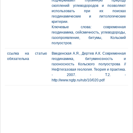
подчеркивают глубинную природу
скоплений углеводородов и позволяют
использовать при их поисках
геодинамические и литологические
критерии.
Ключевые слова: современная
геодинамика, сейсмичность, углеводороды,
газопроявление, битумы, Кольский
полуостров.
ссылка на статью
Введенская А.Я., Дертев А.К. Современная
обязательна
геодинамика, битуминозность и
газоносность Кольского полуострова //
Нефтегазовая геология. Теория и практика.
- 2007. - Т.2. -
http://www.ngtp.ru/rub/10/020.pdf