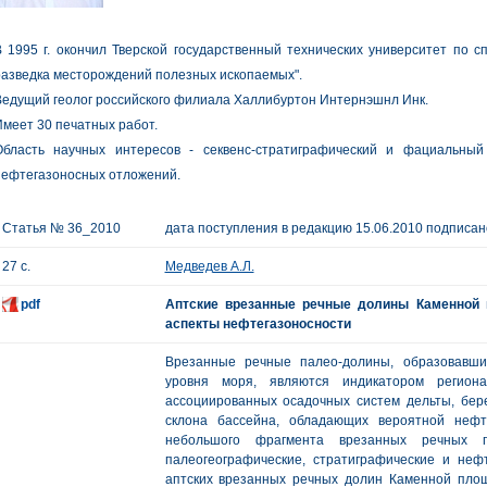
 1995 г. окончил Тверской государственный технических университет по с
азведка месторождений полезных ископаемых".
едущий геолог российского филиала Халлибуртон Интернэшнл Инк.
меет 30 печатных работ.
Область научных интересов - секвенс-стратиграфический и фациальный
нефтегазоносных отложений.
Статья № 36_2010
дата поступления в редакцию 15.06.2010 подписано
27 с.
Медведев А.Л.
pdf
Аптские врезанные речные долины Каменной 
аспекты нефтегазоносности
Врезанные речные палео-долины, образовавши
уровня моря, являются индикатором региона
ассоциированных осадочных систем дельты, бере
склона бассейна, обладающих вероятной нефт
небольшого фрагмента врезанных речных п
палеогеографические, стратиграфические и неф
аптских врезанных речных долин Каменной пло