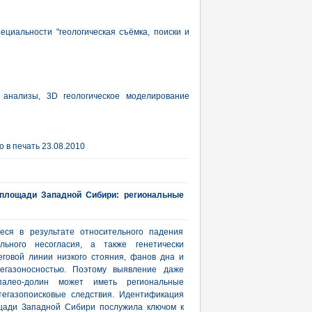
пециальности "геологическая съёмка, поиски и
 анализы, 3D геологическое моделирование
 в печать 23.08.2010
площади Западной Сибири: региональные
еся в результате относительного падения
льного несогласия, а также генетически
говой линии низкого стояния, фанов дна и
егазоносностью. Поэтому выявление даже
алео-долин может иметь региональные
тегазопоисковые следствия. Идентификация
щади Западной Сибири послужила ключом к