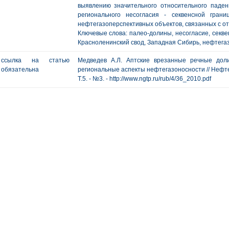
выявлению значительного относительного паде
регионального несогласия - секвенсной гран
нефтегазоперспективных объектов, связанных с о
Ключевые слова: палео-долины, несогласие, секвен
Красноленинский свод, Западная Сибирь, нефтега
ссылка на статью
Медведев А.Л. Аптские врезанные речные до
обязательна
региональные аспекты нефтегазоносности // Нефтега
Т.5. - №3. - http://www.ngtp.ru/rub/4/36_2010.pdf