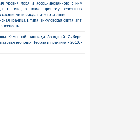
ния уровня моря и ассоциированного с ним
ицы 1 типа, а также прогнозу вероятных
тложениями периода низкого стояния.
сная граница 1 типа, викуловская свита, апт,
зоносность
лины Каменной площади Западной Сибири:
зовая геология. Теория и практика. - 2010. -