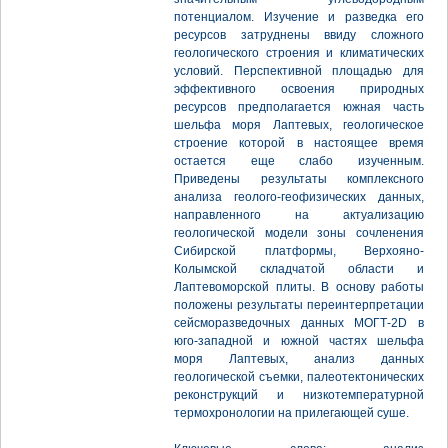
потенциалом. Изучение и разведка его
ресурсов затруднены ввиду сложного
геологического строения и климатических
условий. Перспективной площадью для
эффективного освоения природных
ресурсов предполагается южная часть
шельфа моря Лаптевых, геологическое
строение которой в настоящее время
остается еще слабо изученным.
Приведены результаты комплексного
анализа геолого-геофизических данных,
направленного на актуализацию
геологической модели зоны сочленения
Сибирской платформы, Верхояно-
Колымской складчатой области и
Лаптевоморской плиты. В основу работы
положены результаты переинтерпретации
сейсморазведочных данных МОГТ-2D в
юго-западной и южной частях шельфа
моря Лаптевых, анализ данных
геологической съемки, палеотектонических
реконструкций и низкотемпературной
термохронологии на прилегающей суше.