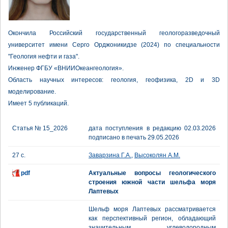
Окончила Российский государственный геологоразведочный
университет имени Серго Орджоникидзе (2024) по специальности
"Геология нефти и газа".
Инженер ФГБУ «ВНИИОкеангеология».
Область научных интересов: геология, геофизика, 2D и 3D
моделирование.
Имеет 5 публикаций.
Статья № 15_2026
дата поступления в редакцию 02.03.2026
подписано в печать 29.05.2026
27 с.
Заварзина Г.А.
,
Высоколян А.М.
pdf
Актуальные вопросы геологического
строения южной части шельфа моря
Лаптевых
Шельф моря Лаптевых рассматривается
как перспективный регион, обладающий
значительным углеводородным