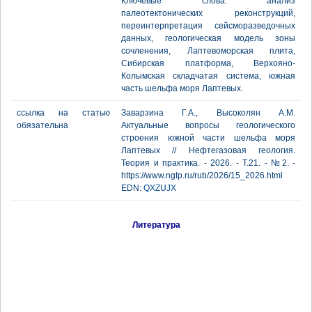
Ключевые слова: анализ
палеотектонических реконструкций,
переинтерпретация сейсморазведочных
данных, геологическая модель зоны
сочленения, Лаптевоморская плита,
Сибирская платформа, Верхояно-
Колымская складчатая система, южная
часть шельфа моря Лаптевых.
ссылка на статью
Заварзина Г.А., Высоколян А.М.
обязательна
Актуальные вопросы геологического
строения южной части шельфа моря
Лаптевых // Нефтегазовая геология.
Теория и практика. - 2026. - Т.21. - №2. -
https://www.ngtp.ru/rub/2026/15_2026.html
EDN:
QXZUJX
Литература