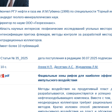
кончил РГУ нефти и газа им. И.М.Губкина (1999) по специальности "Горный и
андидат геолого-минералогических наук.
иректор по науке ООО «Георезонанс».
бласть научных интересов: геофизические исследований угольных месторо
интенсификации притока флюидов, методы контроля за разработкой место
етрадиционных коллекторов.
меет более 10 публикаций.
Статья № 35_2025
дата поступления в редакцию 30.07.2025 подписано
10 с.
Агеев Н.П.
,
Десяткин А.С.
,
Журавлева Л.М.
pdf
Фациальные зоны рифов для наиболее эффект
импульсного воздействия
Методы воздействия на продуктивный пласт 
разрабатываются, совершенствуются и успешно
нефтегазодобывающего комплекса. Вместе с тем, 
неоднородных коллекторах требуют рационально
методов. Кратко изложен способ увеличения 
импульсивного воздействия на пласт и обсуждае