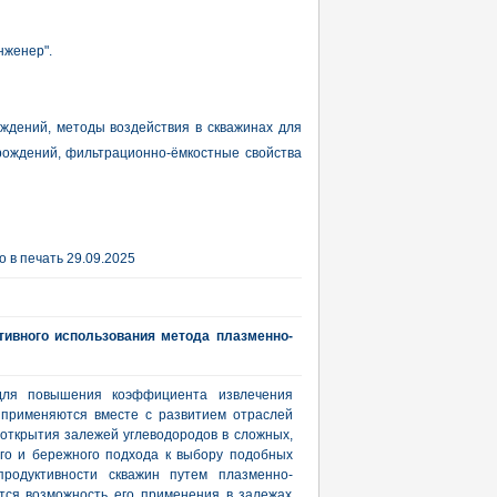
нженер".
ждений, методы воздействия в скважинах для
рождений, фильтрационно-ёмкостные свойства
 в печать 29.09.2025
ивного использования метода плазменно-
для повышения коэффициента извлечения
 применяются вместе с развитием отраслей
открытия залежей углеводородов в сложных,
го и бережного подхода к выбору подобных
продуктивности скважин путем плазменно-
тся возможность его применения в залежах