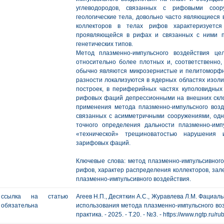
углеводородов, связанных с рифовыми соо
геологические тела, довольно часто являющиеся
коллекторов в телах рифов характеризуется
проявляющейся в рифах и связанных с ними п
генетических типов.
Метод плазменно-импульсного воздействия це
относительно более плотных и, соответственно,
обычно являются микрозернистые и пелитоморф
разности локализуются в ядерных областях изол
построек, в периферийных частях куполовидных
рифовых фаций депрессионными на внешних скло
применения метода плазменно-импульсного воз
связанных с асимметричными сооружениями, одна
точного определения дальности плазменно-имп
«технической» трещиноватостью нарушения 
зарифовых фаций.
Ключевые слова: метод плазменно-импульсивного
рифов, характер распределения коллекторов, зал
плазменно-импульсивного воздействия.
ссылка на статью
Агеев Н.П., Десяткин А.С., Журавлева Л.М. Фациа
обязательна
использования метода плазменно-импульсного возд
практика. - 2025. - Т.20. - №3. - https://www.ngtp.ru