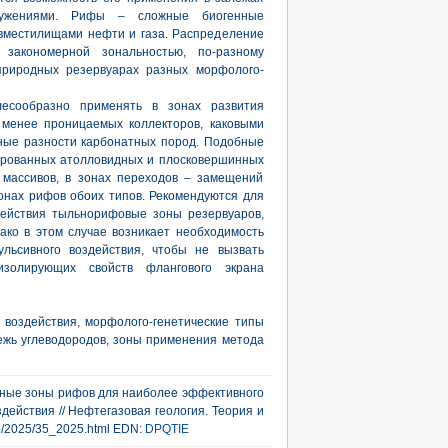
ружениями. Рифы – сложные биогенные
 вместилищами нефти и газа. Распределение
 закономерной зональностью, по-разному
риродных резервуарах разных морфолого-
лесообразно применять в зонах развития
 менее проницаемых коллекторов, каковыми
ные разности карбонатных пород. Подобные
ированных атолловидных и плосковершинных
 массивов, в зонах переходов – замещений
нах рифов обоих типов. Рекомендуются для
действия тыльнорифовые зоны резервуаров,
ко в этом случае возникает необходимость
ульсивного воздействия, чтобы не вызвать
изолирующих свойств флангового экрана
 воздействия, морфолого-генетические типы
ежь углеводородов, зоны применения метода
льные зоны рифов для наиболее эффективного
ействия // Нефтегазовая геология. Теория и
/rub/2025/35_2025.html EDN:
DPQTIE