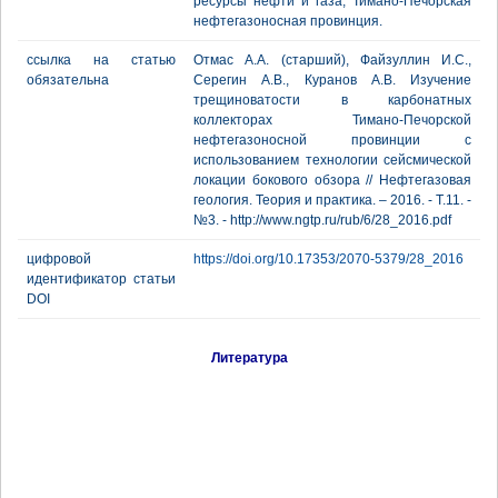
ресурсы нефти и газа, Тимано-Печорская
нефтегазоносная провинция.
ссылка на статью
Отмас А.А. (старший), Файзуллин И.С.,
обязательна
Серегин А.В., Куранов А.В. Изучение
трещиноватости в карбонатных
коллекторах Тимано-Печорской
нефтегазоносной провинции с
использованием технологии сейсмической
локации бокового обзора // Нефтегазовая
геология. Теория и практика. – 2016. - Т.11. -
№3. - http://www.ngtp.ru/rub/6/28_2016.pdf
цифровой
https://doi.org/10.17353/2070-5379/28_2016
идентификатор статьи
DOI
Литература