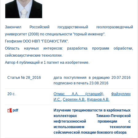
Закончил Российский государственный геологоразведочный
университет (2008) по специальности "горный инженер".
Геофизик ООО НВП "ГЕОАКУСТИК".
Область научных интересов: разработка программ обработки,
сейсмоакустические технологии.
Автор 4 публикаций и 1 патент на изобретение.
Статья № 28_2016
дата поступления в редакцию 20.07.2016
подписано в печать 23.08.2016
20 с.
Отмас А.А. (старший)
,
Файзуллин
И.С.
,
Серегин А.В.
,
Куранов А.В.
pdf
Изучение трещиноватости в карбонатных
коллекторах Тимано-Печорской
нефтегазоносной провинции с
использованием технологии
сейсмической локации бокового обзора