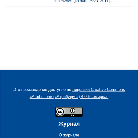
http://www.ngtp.ru/rub/6/23_2011.pdf
Это произведение доступно по
лицензии Creative Commons
«Attribution» («Атрибуция») 4.0 Всемирная
Журнал
О журнале