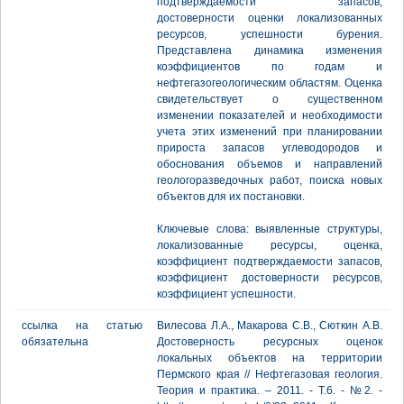
подтверждаемости запасов,
достоверности оценки локализованных
ресурсов, успешности бурения.
Представлена динамика изменения
коэффициентов по годам и
нефтегазогеологическим областям. Оценка
свидетельствует о существенном
изменении показателей и необходимости
учета этих изменений при планировании
прироста запасов углеводородов и
обоснования объемов и направлений
геологоразведочных работ, поиска новых
объектов для их постановки.
Ключевые слова: выявленные структуры,
локализованные ресурсы, оценка,
коэффициент подтверждаемости запасов,
коэффициент достоверности ресурсов,
коэффициент успешности.
ссылка на статью
Вилесова Л.А., Макарова С.В., Сюткин А.В.
обязательна
Достоверность ресурсных оценок
локальных объектов на территории
Пермского края // Нефтегазовая геология.
Теория и практика. – 2011. - Т.6. - №2. -