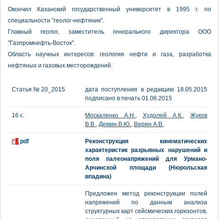
Окончил Казанский государственный университет в 1995 г. по
специальности "геолог-нефтяник".
Главный геолог, заместитель генерального директора ООО
"Газпромнефть-Восток".
Область научных интересов: геология нефти и газа, разработка
нефтяных и газовых месторождений.
Статья № 20_2015
дата поступления в редакцию 18.05.2015
подписано в печать 01.06.2015
16 с.
Москаленко А.Н.
,
Худолей А.К.
,
Жуков
В.В.
,
Демин В.Ю.
,
Верин А.В.
pdf
Реконструкция кинематических
характеристик разрывных нарушений и
поля палеонапряжений для Урмано-
Арчинской площади (Нюрольская
впадина)
Предложен метод реконструкции полей
напряжений по данным анализа
структурных карт сейсмических горизонтов,