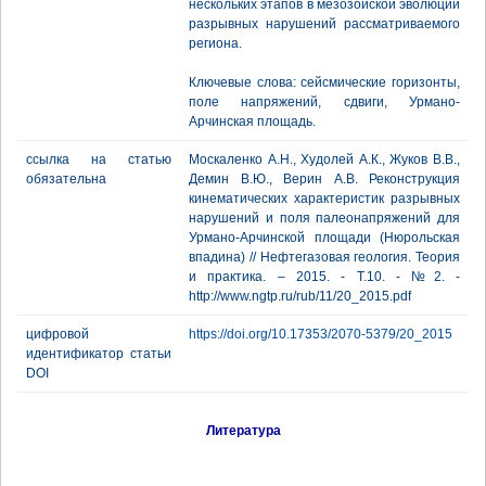
нескольких этапов в мезозойской эволюции
разрывных нарушений рассматриваемого
региона.
Ключевые слова: сейсмические горизонты,
поле напряжений, сдвиги, Урмано-
Арчинская площадь.
ссылка на статью
Москаленко А.Н., Худолей А.К., Жуков В.В.,
обязательна
Демин В.Ю., Верин А.В. Реконструкция
кинематических характеристик разрывных
нарушений и поля палеонапряжений для
Урмано-Арчинской площади (Нюрольская
впадина) // Нефтегазовая геология. Теория
и практика. – 2015. - Т.10. - №2. -
http://www.ngtp.ru/rub/11/20_2015.pdf
цифровой
https://doi.org/10.17353/2070-5379/20_2015
идентификатор статьи
DOI
Литература