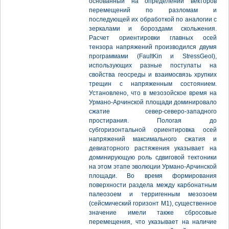
основанный на определении векторов
перемещений по разломам и
последующей их обработкой по аналогии с
зеркалами и бороздами скольжения.
Расчет ориентировки главных осей
тензора напряжений производился двумя
программами (FaultKin и StressGeol),
использующих разные постулаты на
свойства геосреды и взаимосвязь хрупких
трещин с напряженным состоянием.
Установлено, что в мезозойское время на
Урмано-Арчинской площади доминировало
сжатие север-северо-западного
простирания. Пологая до
субгоризонтальной ориентировка осей
напряжений максимального сжатия и
девиаторного растяжения указывает на
доминирующую роль сдвиговой тектоники
на этом этапе эволюции Урмано-Арчинской
площади. Во время формирования
поверхности раздела между карбонатным
палеозоем и терригенным мезозоем
(сейсмический горизонт М1), существенное
значение имели также сбросовые
перемещения, что указывает на наличие