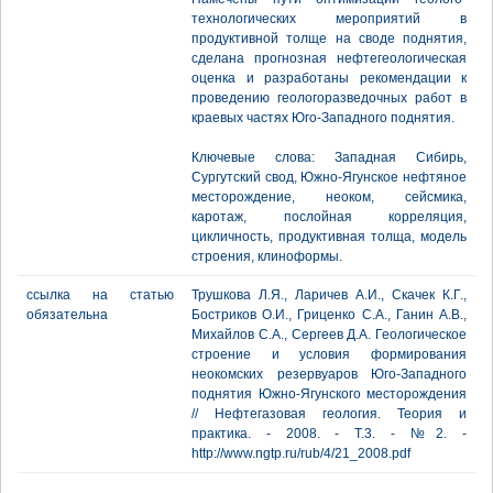
технологических мероприятий в
продуктивной толще на своде поднятия,
сделана прогнозная нефтегеологическая
оценка и разработаны рекомендации к
проведению геологоразведочных работ в
краевых частях Юго-Западного поднятия.
Ключевые слова: Западная Сибирь,
Сургутский свод, Южно-Ягунское нефтяное
месторождение, неоком, сейсмика,
каротаж, послойная корреляция,
цикличность, продуктивная толща, модель
строения, клиноформы.
ссылка на статью
Трушкова Л.Я., Ларичев А.И., Скачек К.Г.,
обязательна
Бостриков О.И., Гриценко С.А., Ганин А.В.,
Михайлов С.А., Сергеев Д.А. Геологическое
строение и условия формирования
неокомских резервуаров Юго-Западного
поднятия Южно-Ягунского месторождения
// Нефтегазовая геология. Теория и
практика. - 2008. - Т.3. - №2. -
http://www.ngtp.ru/rub/4/21_2008.pdf