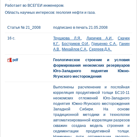
Работает во ВСЕГЕИ инженером.
Область научных интересов: геология нефти и газа.
Статья № 21_2008
подписано в печать 21.05.2008
16 с.
Трушкова Л.Я.
,
Ларичев А.И.
,
Скачек
К.Г.
,
Бостриков О.И.
,
Гриценко С.А.
,
Ганин
А.В.
,
Михайлов С.А.
,
Сергеев Д.А.
pdf
Геологическое строение и условия
формирования неокомских резервуаров
Юго-Западного поднятия Южно-
Ягунского месторождения
Выполнены расчленение и послойная
корреляция продуктивной толщи БС10-11
неокомских отложений Юго-Западного
поднятия Южно-Ягунского месторождения
Западной Сибири. На основе
традиционной методики и технологии
автоматизированной корреляции разрезов
скважин создана модель строения и
седиментации продуктивной толщи.
Намечены пути оптимизации геолого-