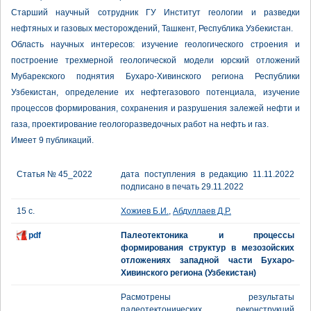
Старший научный сотрудник ГУ Институт геологии и разведки
нефтяных и газовых месторождений, Ташкент, Республика Узбекистан.
Область научных интересов: изучение геологического строения и
построение трехмерной геологической модели юрский отложений
Мубарекского поднятия Бухаро-Хивинского региона Республики
Узбекистан, определение их нефтегазового потенциала, изучение
процессов формирования, сохранения и разрушения залежей нефти и
газа, проектирование геологоразведочных работ на нефть и газ.
Имеет 9 публикаций.
Статья № 45_2022
дата поступления в редакцию 11.11.2022
подписано в печать 29.11.2022
15 с.
Хожиев Б.И.
,
Абдуллаев Д.Р.
pdf
Палеотектоника и процессы
формирования структур в мезозойских
отложениях западной части Бухаро-
Хивинского региона (Узбекистан)
Расмотрены результаты
палеотектонических реконструкций