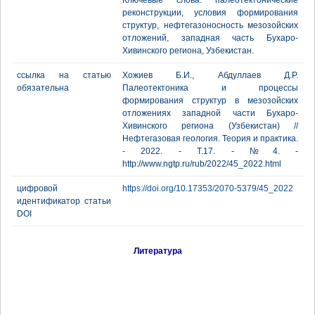
Ключевые слова: палеотектонические
реконструкции, условия формирования
структур, нефтегазоносность мезозойских
отложений, западная часть Бухаро-
Хивинского региона, Узбекистан.
ссылка на статью
Хожиев Б.И., Абдуллаев Д.Р.
обязательна
Палеотектоника и процессы
формирования структур в мезозойских
отложениях западной части Бухаро-
Хивинского региона (Узбекистан) //
Нефтегазовая геология. Теория и практика.
- 2022. - Т.17. - №4. -
http://www.ngtp.ru/rub/2022/45_2022.html
цифровой
https://doi.org/10.17353/2070-5379/45_2022
идентификатор статьи
DOI
Литература