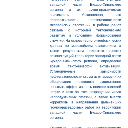
западной части Бухаро-Хивинского
региона и их научно-практическая
значимость. Установлено, что
перспективность нефтегазоносности
мезозойских отложений в районе работ
связана с историей тектонического
развития и условиями формирования
структур. На основе геолого-геофизических
данных по мезозойским отложениям, а
также результатам палеотектонических
реконструкций территории западной части
Бухаро-Хивинского региона, определено
время тектонической активизации.
Установленные зависимости
нефтегазоносности структур от времени их
образования позволяют существенно
повысить эффективность поисков залежей
нефти и газа за счет сокращения числа
непродуктивных скважин, а также внести
коррективы в направления дальнейших
геологоразведочных работ на территории
западной части Бухаро-Хивинского
региона.