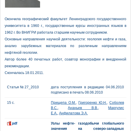
Окончила географический факультет Ленинградского государственного
унивеситета в 1960 г., государственные курсы иностранных языков в
1962 г. Во ВНИГРИ работала старшим научным сотрудником.
Основные направления научной деятельности: геология нефти и газа,
анализ зарубежных материалов по различным направлениям
нефтяной геологии.
Автор более 40 печатных работ, соавтор монографии и внедренной
рекомендации.
Скончалась 18.01.2011.
Статья № 27_2010
дата поступления в редакцию 04.06.2010
подписано в печать 08.06.2010
15 с.
Прищепа О.М.
,
Григоренко Ю.Н.
,
Соболев
В.С.
,
Ананьев В.В.
,
Маргулис
Е.А.
,
Анфилатова Э.А.
pdf
Узлы нефте- газодобычи глобального
значения на северо-западных