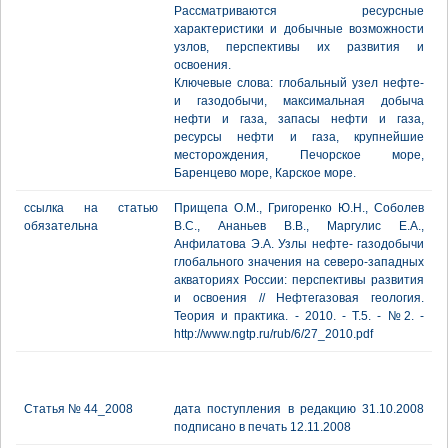
Рассматриваются ресурсные
характеристики и добычные возможности
узлов, перспективы их развития и
освоения.
Ключевые слова: глобальный узел нефте-
и газодобычи, максимальная добыча
нефти и газа, запасы нефти и газа,
ресурсы нефти и газа, крупнейшие
месторождения, Печорское море,
Баренцево море, Карское море.
ссылка на статью
Прищепа О.М., Григоренко Ю.Н., Соболев
обязательна
В.С., Ананьев В.В., Маргулис Е.А.,
Анфилатова Э.А. Узлы нефте- газодобычи
глобального значения на северо-западных
акваториях России: перспективы развития
и освоения // Нефтегазовая геология.
Теория и практика. - 2010. - Т.5. - №2. -
http://www.ngtp.ru/rub/6/27_2010.pdf
Статья № 44_2008
дата поступления в редакцию 31.10.2008
подписано в печать 12.11.2008