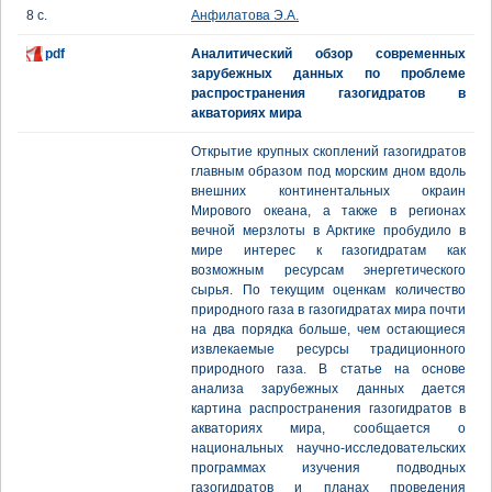
8 с.
Анфилатова Э.А.
pdf
Аналитический обзор современных
зарубежных данных по проблеме
распространения газогидратов в
акваториях мира
Открытие крупных скоплений газогидратов
главным образом под морским дном вдоль
внешних континентальных окраин
Мирового океана, а также в регионах
вечной мерзлоты в Арктике пробудило в
мире интерес к газогидратам как
возможным ресурсам энергетического
сырья. По текущим оценкам количество
природного газа в газогидратах мира почти
на два порядка больше, чем остающиеся
извлекаемые ресурсы традиционного
природного газа. В статье на основе
анализа зарубежных данных дается
картина распространения газогидратов в
акваториях мира, сообщается о
национальных научно-исследовательских
программах изучения подводных
газогидратов и планах проведения