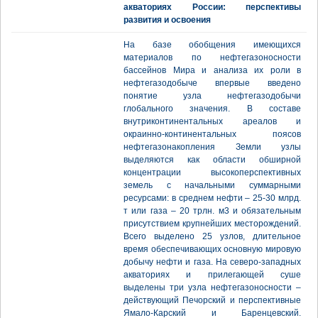
акваториях России: перспективы
развития и освоения
На базе обобщения имеющихся
материалов по нефтегазоносности
бассейнов Мира и анализа их роли в
нефтегазодобыче впервые введено
понятие узла нефтегазодобычи
глобального значения. В составе
внутриконтинентальных ареалов и
окраинно-континентальных поясов
нефтегазонакопления Земли узлы
выделяются как области обширной
концентрации высокоперспективных
земель с начальными суммарными
ресурсами: в среднем нефти – 25-30 млрд.
т или газа – 20 трлн. м3 и обязательным
присутствием крупнейших месторождений.
Всего выделено 25 узлов, длительное
время обеспечивающих основную мировую
добычу нефти и газа. На северо-западных
акваториях и прилегающей суше
выделены три узла нефтегазоносности –
действующий Печорский и перспективные
Ямало-Карский и Баренцевский.