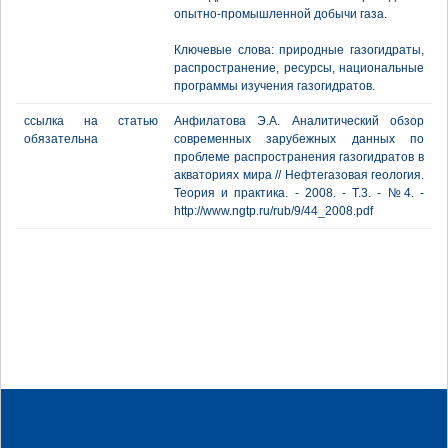
опытно-промышленной добычи газа.
Ключевые слова: природные газогидраты,
распространение, ресурсы, национальные
программы изучения газогидратов.
ссылка на статью
Анфилатова Э.А. Аналитический обзор
обязательна
современных зарубежных данных по
проблеме распространения газогидратов в
акваториях мира // Нефтегазовая геология.
Теория и практика. - 2008. - Т.3. - №4. -
http://www.ngtp.ru/rub/9/44_2008.pdf