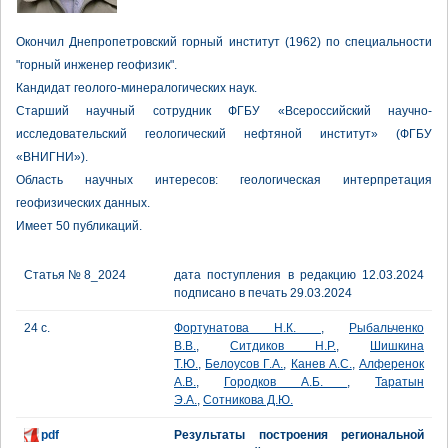
Окончил Днепропетровский горный институт (1962) по специальности
"горный инженер геофизик".
Кандидат геолого-минералогических наук.
Старший научный сотрудник ФГБУ «Всероссийский научно-
исследовательский геологический нефтяной институт» (ФГБУ
«ВНИГНИ»).
Область научных интересов: геологическая интерпретация
геофизических данных.
Имеет 50 публикаций.
Статья № 8_2024
дата поступления в редакцию 12.03.2024
подписано в печать 29.03.2024
24 с.
Фортунатова Н.К.
,
Рыбальченко
В.В.
,
Ситдиков Н.Р.
,
Шишкина
Т.Ю.
,
Белоусов Г.А.
,
Канев А.С.
,
Алференок
А.В.
,
Городков А.Б.
,
Таратын
Э.А.
,
Сотникова Д.Ю.
pdf
Результаты построения региональной