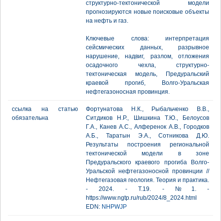
структурно-тектонической модели
прогнозируются новые поисковые объекты
на нефть и газ.
Ключевые слова: интерпретация
сейсмических данных, разрывное
нарушение, надвиг, разлом, отложения
осадочного чехла, структурно-
тектоническая модель, Предуральский
краевой прогиб, Волго-Уральская
нефтегазоносная провинция.
ссылка на статью
Фортунатова Н.К., Рыбальченко В.В.,
обязательна
Ситдиков Н.Р., Шишкина Т.Ю., Белоусов
Г.А., Канев А.С., Алференок А.В., Городков
А.Б., Таратын Э.А., Сотникова Д.Ю.
Результаты построения региональной
тектонической модели в зоне
Предуральского краевого прогиба Волго-
Уральской нефтегазоносной провинции //
Нефтегазовая геология. Теория и практика.
- 2024. - Т.19. - №1. -
https://www.ngtp.ru/rub/2024/8_2024.html
EDN:
NHPWJP