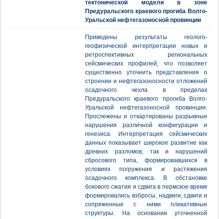
тектонической модели в зоне
Предуральского краевого прогиба Волго-
Уральской нефтегазоносной провинции
Приведены результаты геолого-
геофизической интерпретации новых и
ретроспективных региональных
сейсмических профилей, что позволяет
существенно уточнить представления о
строении и нефтегазоносности отложений
осадочного чехла в пределах
Предуральского краевого прогиба Волго-
Уральской нефтегазоносной провинции.
Прослежены и откартированы разрывные
нарушения различной конфигурации и
генезиса. Интерпретация сейсмических
данных показывает широкое развитие как
древних разломов, так и нарушений
сбросового типа, формировавшихся в
условиях погружения и растяжения
осадочного комплекса. В обстановке
бокового сжатия и сдвига в пермское время
формировались взбросы, надвиги, сдвиги и
сопряженные с ними пликативные
структуры. На основании уточненной