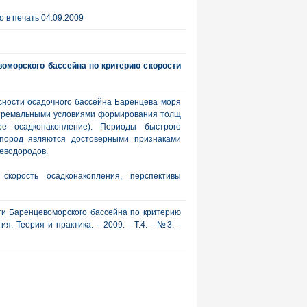
 в печать 04.09.2009
воморского бассейна по критерию скорости
сности осадочного бассейна Баренцева моря
стремальными условиями формирования толщ
ое осадконакопление). Периоды быстрого
 пород являются достоверными признаками
еводородов.
скорость осадконакопления, перспективы
ти Баренцевоморского бассейна по критерию
я. Теория и практика. - 2009. - Т.4. - №3. -