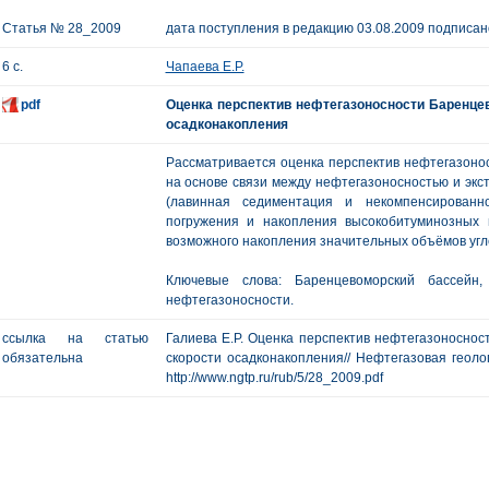
Статья № 28_2009
дата поступления в редакцию 03.08.2009 подписано
6 с.
Чапаева Е.Р.
pdf
Оценка перспектив нефтегазоносности Баренце
осадконакопления
Рассматривается оценка перспектив нефтегазоно
на основе связи между нефтегазоносностью и эк
(лавинная седиментация и некомпенсированн
погружения и накопления высокобитуминозных
возможного накопления значительных объёмов угл
Ключевые слова: Баренцевоморский бассейн, 
нефтегазоносности.
ссылка на статью
Галиева Е.Р. Оценка перспектив нефтегазоноснос
обязательна
скорости осадконакопления// Нефтегазовая геологи
http://www.ngtp.ru/rub/5/28_2009.pdf