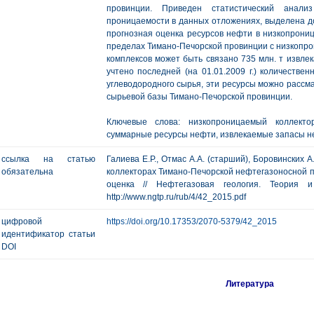
провинции. Приведен статистический анали
проницаемости в данных отложениях, выделена д
прогнозная оценка ресурсов нефти в низкопрониц
пределах Тимано-Печорской провинции с низкопр
комплексов может быть связано 735 млн. т извлек
учтено последней (на 01.01.2009 г.) количестве
углеводородного сырья, эти ресурсы можно рассм
сырьевой базы Тимано-Печорской провинции.
Ключевые слова: низкопроницаемый коллекто
суммарные ресурсы нефти, извлекаемые запасы н
ссылка на статью
Галиева Е.Р., Отмас А.А. (старший), Боровинских
обязательна
коллекторах Тимано-Печорской нефтегазоносной п
оценка // Нефтегазовая геология. Теория
http://www.ngtp.ru/rub/4/42_2015.pdf
цифровой
https://doi.org/10.17353/2070-5379/42_2015
идентификатор статьи
DOI
Литература