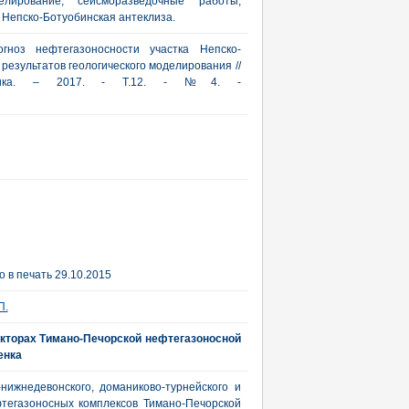
елирование, сейсморазведочные работы,
, Непско-Ботуобинская антеклиза.
огноз нефтегазоносности участка Непско-
результатов геологического моделирования //
актика. – 2017. - Т.12. - №4. -
 в печать 29.10.2015
П.
кторах Тимано-Печорской нефтегазоносной
енка
ижнедевонского, доманиково-турнейского и
тегазоносных комплексов Тимано-Печорской