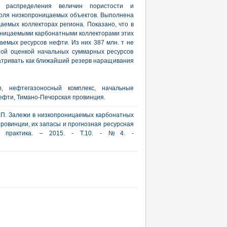
з распределения величин пористости и
оля низкопроницаемых объектов. Выполнена
аемых коллекторах региона. Показано, что в
оницаемыми карбонатными коллекторами этих
аемых ресурсов нефти. Из них 387 млн. т не
нной оценкой начальных суммарных ресурсов
атривать как ближайший резерв наращивания
р, нефтегазоносный комплекс, начальные
ефти, Тимано-Печорская провинция.
 А.П. Залежи в низкопроницаемых карбонатных
ровинции, их запасы и прогнозная ресурсная
 и практика. – 2015. - Т.10. - №4. -