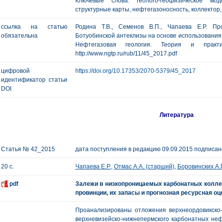
Ключевые слова: геолого-геофизическое мод
структурные карты, нефтегазоносность, коллектор
ссылка на статью
Родина Т.В., Семенов В.П., Чапаева Е.Р. Пр
обязательна
Ботуобинской антеклизы на основе использования 
Нефтегазовая геология. Теория и пр
http://www.ngtp.ru/rub/11/45_2017.pdf
цифровой
https://doi.org/10.17353/2070-5379/45_2017
идентификатор статьи
DOI
Литература
Статья № 42_2015
дата поступления в редакцию 09.09.2015 подписано
20 с.
Чапаева Е.Р.
,
Отмас А.А. (старший)
,
Боровинских А.
pdf
Залежи в низкопроницаемых карбонатных колле
провинции, их запасы и прогнозная ресурсная оц
Проанализированы отложения верхнеордовикско-н
верхневизейско-нижнепермского карбонатных неф