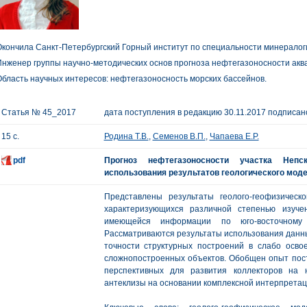
кончила Санкт-Петербургский Горный институт по специальности минералогия
нженер группы научно-методических основ прогноза нефтегазоносности акв
бласть научных интересов: нефтегазоносность морских бассейнов.
Статья № 45_2017
дата поступления в редакцию 30.11.2017 подписано
15 с.
Родина Т.В.
,
Семенов В.П.
,
Чапаева Е.Р.
pdf
Прогноз нефтегазоносности участка Непс
использования результатов геологического мод
Представлены результаты геолого-геофизическо
характеризующихся различной степенью изуче
имеющейся информации по юго-восточному с
Рассматриваются результаты использования данн
точности структурных построений в слабо осво
сложнопостроенных объектов. Обобщен опыт пост
перспективных для развития коллекторов на ю
антеклизы на основании комплексной интерпретац