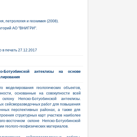
, петрология и геохимия (2008).
аторий АО "ВНИГРИ".
 в печать 27.12.2017
ко-Ботуобинской антеклизы на основе
елирования
го моделирования геологических объектов,
нности, основанные на совокупности всей
клону Непско-Ботуобинской антеклизы.
ых сейсморазведочных работ для повышения
енных перспективных районах, а также для
роения структурных карт участков наиболее
го-восточном склоне Непско-Ботуобинской
ии геолого-геофизических материалов.