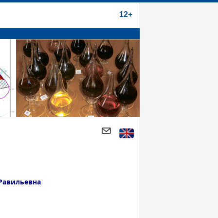
12+
 Равильевна