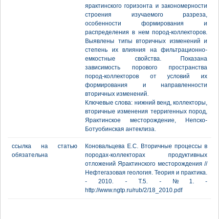
ярактинского горизонта и закономерности
строения изучаемого разреза,
особенности формирования и
распределения в нем пород-коллекторов.
Выявлены типы вторичных изменений и
степень их влияния на фильтрационно-
емкостные свойства. Показана
зависимость порового пространства
пород-коллекторов от условий их
формирования и направленности
вторичных изменений.
Ключевые слова: нижний венд, коллекторы,
вторичные изменения терригенных пород,
Ярактинское месторождение, Непско-
Ботуобинская антеклиза.
ссылка на статью
Коновальцева Е.С. Вторичные процессы в
обязательна
породах-коллекторах продуктивных
отложений Ярактинского месторождения //
Нефтегазовая геология. Теория и практика.
- 2010. - Т.5. - №1. -
http://www.ngtp.ru/rub/2/18_2010.pdf