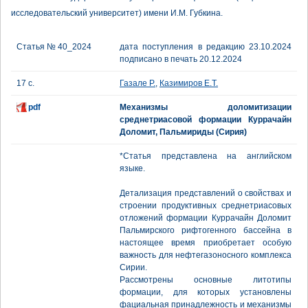
исследовательский университет) имени И.М. Губкина.
Статья № 40_2024
дата поступления в редакцию 23.10.2024
подписано в печать 20.12.2024
17 с.
Газале Р.
,
Казимиров Е.Т.
pdf
Механизмы доломитизации
среднетриасовой формации Куррачайн
Доломит, Пальмириды (Сирия)
*Статья представлена на английском
языке.
Детализация представлений о свойствах и
строении продуктивных среднетриасовых
отложений формации Куррачайн Доломит
Пальмирского рифтогенного бассейна в
настоящее время приобретает особую
важность для нефтегазоносного комплекса
Сирии.
Рассмотрены основные литотипы
формации, для которых установлены
фациальная принадлежность и механизмы