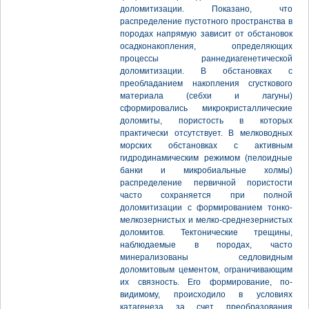
доломитизации. Показано, что
распределение пустотного пространства в
породах напрямую зависит от обстановок
осадконакопления, определяющих
процессы раннедиагенетической
доломитизации. В обстановках с
преобладанием накопления сгусткового
материала (себхи и лагуны)
сформировались микрокристаллические
доломиты, пористость в которых
практически отсутствует. В мелководных
морских обстановках с активным
гидродинамическим режимом (пелоидные
банки и микробиальные холмы)
распределение первичной пористости
часто сохраняется при полной
доломитизации с формированием тонко-
мелкозернистых и мелко-среднезернистых
доломитов. Тектонические трещины,
наблюдаемые в породах, часто
минерализованы седловидным
доломитовым цементом, ограничивающим
их связность. Его формирование, по-
видимому, происходило в условиях
катагенеза за счет преобразования