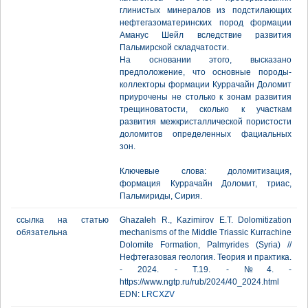
глинистых минералов из подстилающих
нефтегазоматеринских пород формации
Аманус Шейл вследствие развития
Пальмирской складчатости.
На основании этого, высказано
предположение, что основные породы-
коллекторы формации Куррачайн Доломит
приурочены не столько к зонам развития
трещиноватости, сколько к участкам
развития межкристаллической пористости
доломитов определенных фациальных
зон.
Ключевые слова: доломитизация,
формация Куррачайн Доломит, триас,
Пальмириды, Сирия.
ссылка на статью
Ghazaleh R., Kazimirov E.T. Dolomitization
обязательна
mechanisms of the Middle Triassic Kurrachine
Dolomite Formation, Palmyrides (Syria) //
Нефтегазовая геология. Теория и практика.
- 2024. - Т.19. - №4. -
https://www.ngtp.ru/rub/2024/40_2024.html
EDN:
LRCXZV