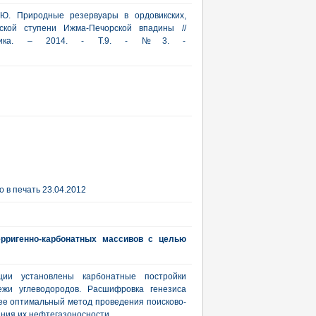
А.Ю. Природные резервуары в ордовикских,
ской ступени Ижма-Печорской впадины //
рактика. – 2014. - Т.9. - №3. -
 в печать 23.04.2012
ерригенно-карбонатных массивов с целью
ции установлены карбонатные постройки
ежи углеводородов. Расшифровка генезиса
ее оптимальный метод проведения поисково-
ния их нефтегазоносности.