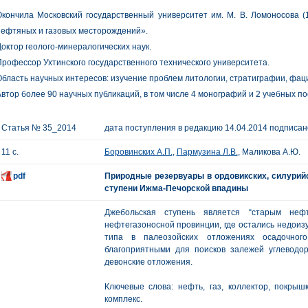
кончила Московский государственный университет им. М. В. Ломоносова (
ефтяных и газовых месторождений».
октор геолого-минералогических наук.
рофессор Ухтинского государственного технического университета.
бласть научных интересов: изучение проблем литологии, стратиграфии, фац
втор более 90 научных публикаций, в том числе 4 монографий и 2 учебных по
Статья № 35_2014
дата поступления в редакцию 14.04.2014 подписано
11 с.
Боровинских А.П.
,
Пармузина Л.В.
, Маликова А.Ю.
pdf
Природные резервуары в ордовикских, силурий
ступени Ижма-Печорской впадины
Джебольская ступень является “старым нефт
нефтегазоносной провинции, где остались недои
типа в палеозойских отложениях осадочног
благоприятными для поисков залежей углеводор
девонские отложения.
Ключевые слова: нефть, газ, коллектор, покрыш
комплекс.