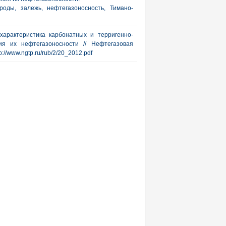
роды, залежь, нефтегазоносность, Тимано-
характеристика карбонатных и терригенно-
ия их нефтегазоносности // Нефтегазовая
tp://www.ngtp.ru/rub/2/20_2012.pdf