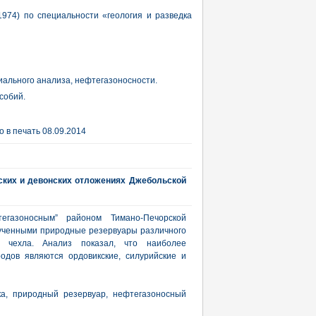
1974) по специальности «геология и разведка
иального анализа, нефтегазоносности.
собий.
 в печать 08.09.2014
ских и девонских отложениях Джебольской
егазоносным” районом Тимано-Печорской
зученными природные резервуары различного
о чехла. Анализ показал, что наиболее
одов являются ордовикские, силурийские и
ка, природный резервуар, нефтегазоносный