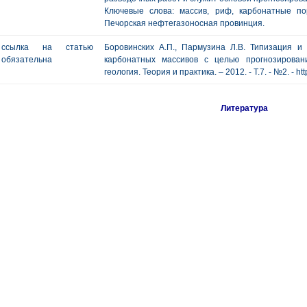
Ключевые слова: массив, риф, карбонатные по
Печорская нефтегазоносная провинция.
ссылка на статью
Боровинских А.П., Пармузина Л.В. Типизация и 
обязательна
карбонатных массивов с целью прогнозирован
геология. Теория и практика. – 2012. - Т.7. - №2. - ht
Литература