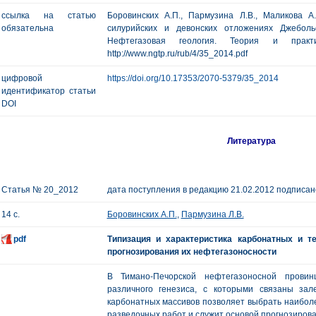
ссылка на статью
Боровинских А.П., Пармузина Л.В., Маликова 
обязательна
силурийских и девонских отложениях Джеболь
Нефтегазовая геология. Теория и п
http://www.ngtp.ru/rub/4/35_2014.pdf
цифровой
https://doi.org/10.17353/2070-5379/35_2014
идентификатор статьи
DOI
Литература
Статья № 20_2012
дата поступления в редакцию 21.02.2012 подписано
14 с.
Боровинских А.П.
,
Пармузина Л.В.
pdf
Типизация и характеристика карбонатных и т
прогнозирования их нефтегазоносности
В Тимано-Печорской нефтегазоносной провин
различного генезиса, с которыми связаны зал
карбонатных массивов позволяет выбрать наибол
разведочных работ и служит основой прогнозирова