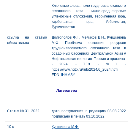
Ключевые слова: поле трудноизвлекаемого
связанного газа, нижне-среднеюрские
угленосные отложения, терригенная юра,
карбонатная юра, Узбекистан,
Туркменистан.
ссылка на статью
Долгополов Ф.Г., Мелихов В.Н., Кувшинова
обязательна
М.Ф. Проблема освоения ресурсов
трудноизвлекаемого связанного газа в
осадочных бассейнах Центральной Азии //
Нефтегазовая геология. Теория и практика.
- 2024. - Т.19. - №1. -
https://www.ngtp.ru/rub/2024/6_2024.html
EDN:
IHHMSY
Литература
Статья № 31_2022
дата поступления в редакцию 08.08.2022
подписано в печать 03.10.2022
10 с.
Кувшинова М.Ф.