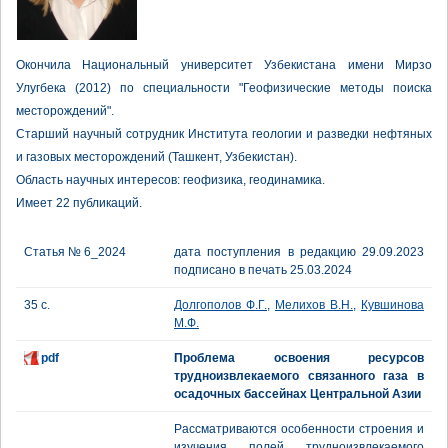
Окончила Национальный университет Узбекистана имени Мирзо
Улугбека (2012) по специальности "Геофизические методы поиска
месторождений".
Старший научный сотрудник Института геологии и разведки нефтяных
и газовых месторождений (Ташкент, Узбекистан).
Область научных интересов: геофизика, геодинамика.
Имеет 22 публикаций.
Статья № 6_2024
дата поступления в редакцию 29.09.2023
подписано в печать 25.03.2024
35 с.
Долгополов Ф.Г.
,
Мелихов В.Н.
,
Кувшинова
М.Ф.
pdf
Проблема освоения ресурсов
трудноизвлекаемого связанного газа в
осадочных бассейнах Центральной Азии
Рассматриваются особенности строения и
изучения полей трудноизвлекаемого