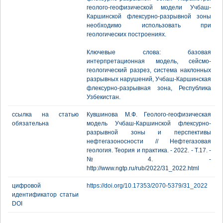
геолого-геофизической модели Учбаш-
Каршинской флексурно-разрывной зоны
необходимо использовать при
геологических построениях.
Ключевые слова: базовая
интерпретационная модель, сейсмо-
геологический разрез, система наклонных
разрывных нарушений, Учбаш-Каршинская
флексурно-разрывная зона, Республика
Узбекистан.
ссылка на статью
Кувшинова М.Ф. Геолого-геофизическая
обязательна
модель Учбаш-Каршинской флексурно-
разрывной зоны и перспективы
нефтегазоносности // Нефтегазовая
геология. Теория и практика. - 2022. - Т.17. -
№4. -
http://www.ngtp.ru/rub/2022/31_2022.html
цифровой
https://doi.org/10.17353/2070-5379/31_2022
идентификатор статьи
DOI