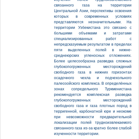
связанного газа на территории
Центральной Азии, перспективы освоения
которых в современных условиях
представляются незначительными. На
территории Узбекистана это связано с
большими объемами и затратами
специализированных работ с
непредсказуемым результатом в пределах
пяти выделенных полей в нижне-
среднеюрских угленосных отложениях.
Более целесообразна разведка сложных
глубокопогруженных месторождений
свободного газа в нижних горизонтах
осадочного чехла и подчехольного
палеозойского комплекса. В определённых
зонах сопредельного Туркменистана
рекомендуется комплексная разведка
глубокопогруженных месторождений
свободного газа и газа плотных пород в
терригенной, карбонатной юре и неокоме
при невозможности предварительной
локализации полей трудноизвлекаемого
связанного газа из-за кратно более слабой
изученности территории.