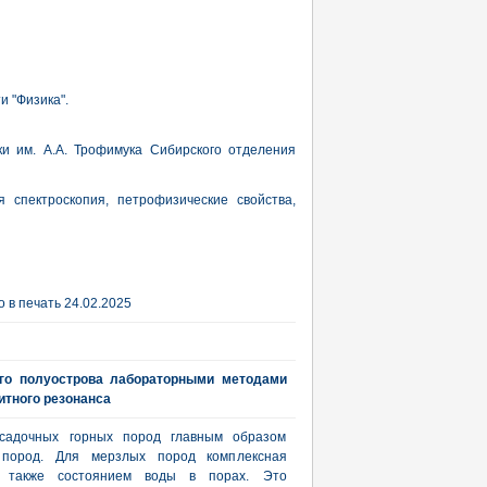
и "Физика".
и им. А.А. Трофимука Сибирского отделения
я спектроскопия, петрофизические свойства,
 в печать 24.02.2025
го полуострова лабораторными методами
итного резонанса
осадочных горных пород главным образом
 пород. Для мерзлых пород комплексная
ся также состоянием воды в порах. Это