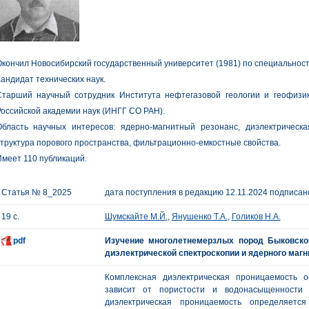
кончил Новосибирский государственный университет (1981) по специальност
андидат технических наук.
Старший научный сотрудник Института нефтегазовой геологии и геофизик
оссийской академии наук (ИНГГ СО РАН).
Область научных интересов: ядерно-магнитный резонанс, диэлектрическа
труктура порового пространства, фильтрационно-емкостные свойства.
меет 110 публикаций.
Статья № 8_2025
дата поступления в редакцию 12.11.2024 подписано
19 с.
Шумскайте М.Й.
,
Янушенко Т.А.
,
Голиков Н.А.
pdf
Изучение многолетнемерзлых пород Быковско
диэлектрической спектроскопии и ядерного магн
Комплексная диэлектрическая проницаемость 
зависит от пористости и водонасыщенности
диэлектрическая проницаемость определяет