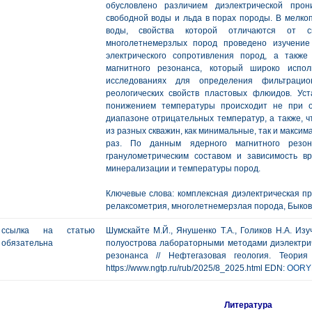
обусловлено различием диэлектрической прон
свободной воды и льда в порах породы. В мелко
воды, свойства которой отличаются от с
многолетнемерзлых пород проведено изучение 
электрического сопротивления пород, а такж
магнитного резонанса, который широко испол
исследованиях для определения фильтрацио
реологических свойств пластовых флюидов. Ус
понижением температуры происходит не при о
диапазоне отрицательных температур, а также, ч
из разных скважин, как минимальные, так и максим
раз. По данным ядерного магнитного резо
гранулометрическим составом и зависимость в
минерализации и температуры пород.
Ключевые слова: комплексная диэлектрическая п
релаксометрия, многолетнемерзлая порода, Быков
ссылка на статью
Шумскайте М.Й., Янушенко Т.А., Голиков Н.А. Из
обязательна
полуострова лабораторными методами диэлектрич
резонанса // Нефтегазовая геология. Теори
https://www.ngtp.ru/rub/2025/8_2025.html EDN:
OORY
Литература