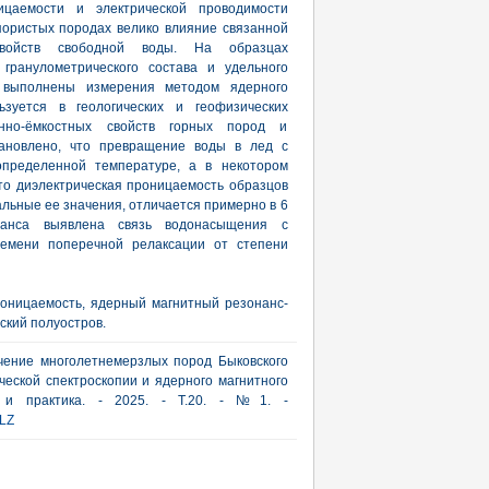
ицаемости и электрической проводимости
пористых породах велико влияние связанной
войств свободной воды. На образцах
гранулометрического состава и удельного
е выполнены измерения методом ядерного
ьзуется в геологических и геофизических
нно-ёмкостных свойств горных пород и
тановлено, что превращение воды в лед с
пределенной температуре, а в некотором
то диэлектрическая проницаемость образцов
альные ее значения, отличается примерно в 6
нанса выявлена связь водонасыщения с
ремени поперечной релаксации от степени
роницаемость, ядерный магнитный резонанс-
ский полуостров.
учение многолетнемерзлых пород Быковского
еской спектроскопии и ядерного магнитного
я и практика. - 2025. - Т.20. - №1. -
LZ