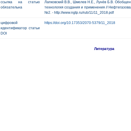
ссылка на статью
Лапковский В.В., Шмелев Н.Е., Лунёв Б.В. Обобщ
обязательна
технология создания и применения // Нефтегазовая г
№2. - http://www.ngtp.ru/rub/11/11_2018.pdf
цифровой
https://doi.org/10.17353/2070-5379/11_2018
идентификатор статьи
DOI
Литература