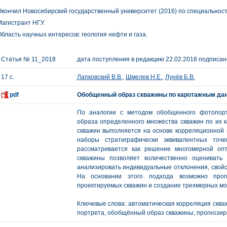
кончил Новосибирский государственный университет (2016) по специальности
агистрант НГУ.
бласть научных интересов: геология нефти и газа.
Статья № 11_2018
дата поступления в редакцию 22.02.2018 подписано
17 с.
Лапковский В.В.
,
Шмелев Н.Е.
,
Лунёв Б.В.
pdf
Обобщенный образ скважины по каротажным дан
По аналогии с методом обобщенного фотопорт
образа определенного множества скважин по их
скважин выполняется на основе корреляционной м
наборы стратиграфически эквивалентных точе
рассматривается как решение многомерной оп
скважины позволяет количественно оценивать 
анализировать индивидуальные отклонения, свой
На основании этого подхода возможно прог
проектируемых скважин и создание трехмерных мод
Ключевые слова: автоматическая корреляция сква
портрета, обобщённый образ скважины, прогнозиро