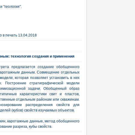
 "геология".
 в печать 13.04.2018
ным: технология создания и применения
рета предлагается создание обобщенного
 каротажным данным. Совмещение отдельных
одели, которая позволяет установить в них
к. Построение стратиграфической модели
тимизационной задачи. Обобщенный образ
типичные характеристики свит и пластов,
ственные отдельным районам или скважинам.
нозирование распределения свойств для
елей (кубов) свойств изучаемых объектов.
жин, каротажные данные, метод обобщенного
вание разреза, кубы свойств.