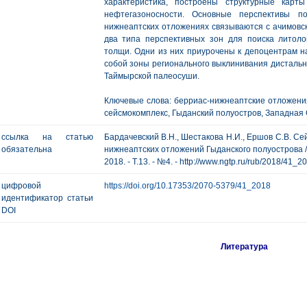
характеристика, построены структурные кар
нефтегазоносности. Основные перспективы п
нижнеаптских отложениях связываются с ачимовс
два типа перспективных зон для поиска литоло
толщи. Одни из них приурочены к депоцентрам н
собой зоны регионального выклинивания дистальн
Таймырской палеосуши.
Ключевые слова: берриас-нижнеаптские отложения
сейсмокомплекс, Гыданский полуостров, Западная 
ссылка на статью
Бардачевский В.Н., Шестакова Н.И., Ершов С.В. С
обязательна
нижнеаптских отложений Гыданского полуострова //
2018. - Т.13. - №4. - http://www.ngtp.ru/rub/2018/41_2
цифровой
https://doi.org/10.17353/2070-5379/41_2018
идентификатор статьи
DOI
Литература