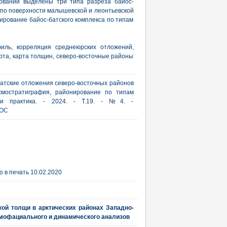
дований выделены три типа разреза байос-
 по поверхности малышевской и леонтьевской
нирование байос-батского комплекса по типам
иль, корреляция среднеюрских отложений,
рта, карта толщин, северо-восточные районы
-батские отложения северо-восточных районов
йсмостратиграфия, районирование по типам
я и практика. - 2024. - Т.19. - №4. -
YOC
 в печать 10.02.2020
кой толщи в арктических районах Западно-
смофациального и динамического анализов