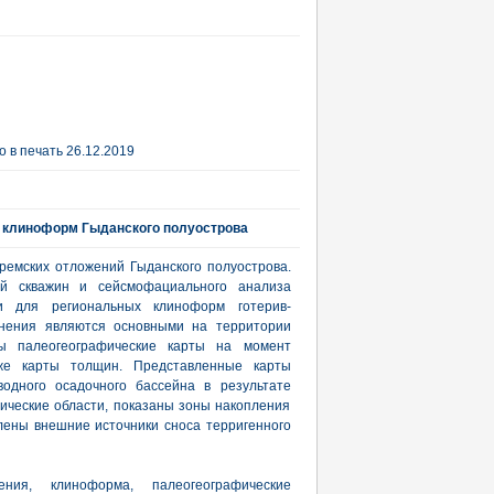
 в печать 26.12.2019
 клиноформ Гыданского полуострова
емских отложений Гыданского полуострова.
ий скважин и сейсмофациального анализа
ии для региональных клиноформ готерив-
лнения являются основными на территории
ы палеогеографические карты на момент
же карты толщин. Представленные карты
водного осадочного бассейна в результате
ческие области, показаны зоны накопления
елены внешние источники сноса терригенного
ения, клиноформа, палеогеографические