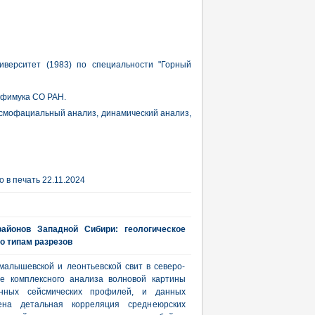
иверситет (1983) по специальности "Горный
рофимука СО РАН.
йсмофациальный анализ, динамический анализ,
 в печать 22.11.2024
районов Западной Сибири: геологическое
о типам разрезов
алышевской и леонтьевской свит в северо-
е комплексного анализа волновой картины
нных сейсмических профилей, и данных
дена детальная корреляция среднеюрских