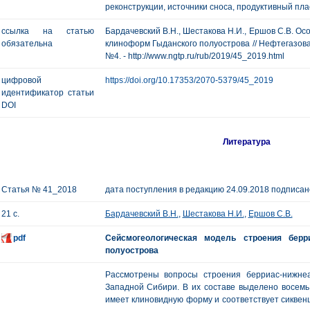
реконструкции, источники сноса, продуктивный пла
ссылка на статью
Бардачевский В.Н., Шестакова Н.И., Ершов С.В. О
обязательна
клиноформ Гыданского полуострова // Нефтегазовая г
№4. - http://www.ngtp.ru/rub/2019/45_2019.html
цифровой
https://doi.org/10.17353/2070-5379/45_2019
идентификатор статьи
DOI
Литература
Статья № 41_2018
дата поступления в редакцию 24.09.2018 подписано
21 с.
Бардачевский В.Н.
,
Шестакова Н.И.
,
Ершов С.В.
pdf
Сейсмогеологическая модель строения берр
полуострова
Рассмотрены вопросы строения берриас-нижнеа
Западной Сибири. В их составе выделено восемь
имеет клиновидную форму и соответствует сиквенц