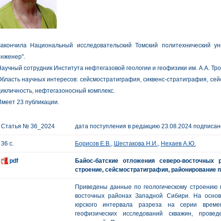
Закончила Национальный исследовательский Томский политехнический ун
нженер".
аучный сотрудник Института нефтегазовой геологии и геофизики им. А.А. Т
бласть научных интересов: сейсмостратиграфия, сиквенс-стратиграфия, се
икличность, нефтегазоносный комплекс.
меет 23 публикации.
Статья № 36_2024
дата поступления в редакцию 23.08.2024 подписано
36 с.
Борисов Е.В.
,
Шестакова Н.И.
,
Нехаев А.Ю.
pdf
Байос-батские отложения северо-восточных 
строение, сейсмостратиграфия, районирование п
Приведены данные по геологическому строению м
восточных районах Западной Сибири. На основ
юрского интервала разреза на серии време
геофизических исследований скважин, прове