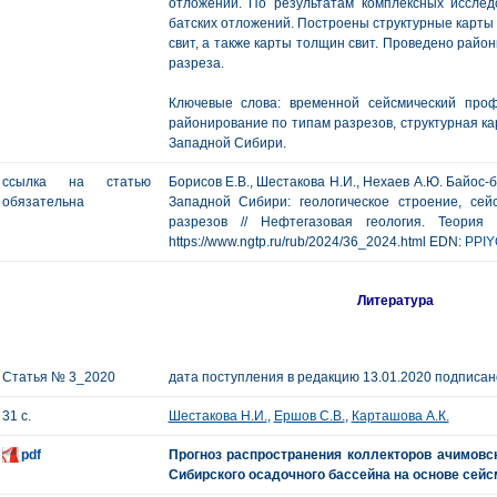
отложений. По результатам комплексных иссле
батских отложений. Построены структурные карты
свит, а также карты толщин свит. Проведено райо
разреза.
Ключевые слова: временной сейсмический проф
районирование по типам разрезов, структурная ка
Западной Сибири.
ссылка на статью
Борисов Е.В., Шестакова Н.И., Нехаев А.Ю. Байос
обязательна
Западной Сибири: геологическое строение, се
разрезов // Нефтегазовая геология. Теори
https://www.ngtp.ru/rub/2024/36_2024.html EDN:
PPI
Литература
Статья № 3_2020
дата поступления в редакцию 13.01.2020 подписано
31 с.
Шестакова Н.И.
,
Ершов С.В.
,
Карташова А.К.
pdf
Прогноз распространения коллекторов ачимовс
Сибирского осадочного бассейна на основе сей