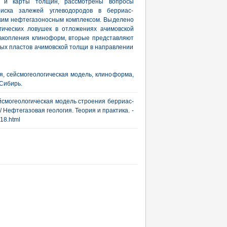
ты и карты толщин, рассмотрены вопросы
оиска залежей углеводородов в берриас-
ким нефтегазоносным комплексом. Выделено
гических ловушек в отложениях ачимовской
акопления клиноформ, вторые представляют
ых пластов ачимовской толщи в направлении
, сейсмогеологическая модель, клиноформа,
Сибирь.
ейсмогеологическая модель строения берриас-
 Нефтегазовая геология. Теория и практика. -
018.html