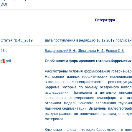
DOI
Литература
Статья № 45_2019
дата поступления в редакцию 16.12.2019 подписано
23 с.
Бардачевский В.Н.
,
Шестакова Н.И.
,
Ершов С.В.
pdf
Особенности формирования готерив-барремских
Рассмотрены условия формирования готерив-барр
На основе данных геофизических исследован
выполнены палеогеографические реконструкц
баррема, которые по объему осадочного напо
исследования. Приведены и детально описан
завершения формирования клиноформ, а так
отражают модель бокового заполнения глубоко
лавинной седиментации. Выделены палеогеографи
осадков разного литологического состава, опред
материала.
Ключевые слова: готерив-барремские отлож