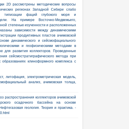
едки 2D рассмотрены методические вопросы
тических регионах Западной Сибири слабо
ты типизации фаций глубокого моря и
дели. На примере Восточно-Медвежьего,
азной степенью изученности и расположенных
показаны зависимости между динамическими
гистрации продуктивных пластов ачимовской
снове динамического и сейсмофациального
логическими и геофизическими методами в
ые для развития коллекторов. Проведенные
ения сейсмостратиграфического метода при
х образованиях клиноформного комплекса с
т, литофация, электрометрическая модель,
йсмофациальный анализ, ачимовская толща,
ноз распространения коллекторов ачимовской
рского осадочного бассейна на основе
ефтегазовая геология. Теория и практика. -
20.html