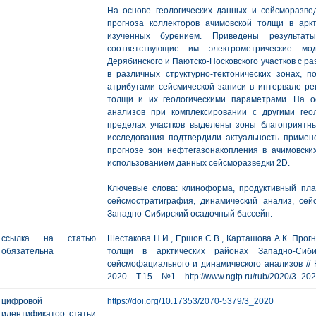
На основе геологических данных и сейсморазв
прогноза коллекторов ачимовской толщи в арк
изученных бурением. Приведены результа
соответствующие им электрометрические мо
Дерябинского и Паютско-Носковского участков с р
в различных структурно-тектонических зонах, 
атрибутами сейсмической записи в интервале ре
толщи и их геологическими параметрами. На о
анализов при комплексировании с другими гео
пределах участков выделены зоны благоприятн
исследования подтвердили актуальность примен
прогнозе зон нефтегазонакопления в ачимовски
использованием данных сейсморазведки 2D.
Ключевые слова: клиноформа, продуктивный плас
сейсмостратиграфия, динамический анализ, се
Западно-Сибирский осадочный бассейн.
ссылка на статью
Шестакова Н.И., Ершов С.В., Карташова А.К. Прог
обязательна
толщи в арктических районах Западно-Сиби
сейсмофациального и динамического анализов // Н
2020. - Т.15. - №1. - http://www.ngtp.ru/rub/2020/3_20
цифровой
https://doi.org/10.17353/2070-5379/3_2020
идентификатор статьи