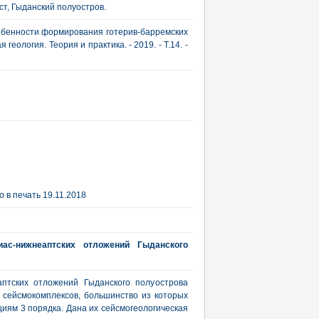
ст, Гыданский полуостров.
собенности формирования готерив-барремских
еология. Теория и практика. - 2019. - Т.14. -
 в печать 19.11.2018
иас-нижнеаптских отложений Гыданского
птских отложений Гыданского полуострова
 сейсмокомплексов, большинство из которых
иям 3 порядка. Дана их сейсмогеологическая