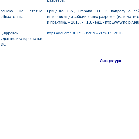
разрезов.
ссылка на статью
Гриценко С.А., Егорова Н.В. К вопросу о се
обязательна
интерполяции сейсмических разрезов (математичес
и практика. – 2018. - Т.13. - №2. - http://www.ngtp.ru/
цифровой
https://doi.org/10.17353/2070-5379/14_2018
идентификатор статьи
DOI
Литература