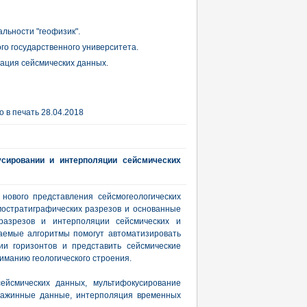
льности "геофизик".
го государственного университета.
тация сейсмических данных.
 в печать 28.04.2018
усировании и интерполяции сейсмических
нового представления сейсмогеологических
остратиграфических разрезов и основанные
разрезов и интерполяции сейсмических и
аемые алгоритмы помогут автоматизировать
ии горизонтов и представить сейсмические
иманию геологического строения.
ейсмических данных, мультифокусирование
кважинные данные, интерполяция временных