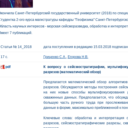
кончила Санкт-Петербургский государственный университет (2018) по специа
тудентка 2-ого курса магистратуры кафедры "Геофизика" Санкт-Петербургско
бласть научных интересов - морская сейсморазведка, обработка и интерпре
меет 7 публикаций.
Статья № 14_2018
дата поступления в редакцию 15.03.2018 подписано
17 с.
Гриценко С.А.
,
Егорова Н.В.
pdf
К вопросу о сейсмостратиграфии, мультифок
разрезов (математический обзор)
Предлагается математический обзор алгоритмов 
разрезов. Обсуждаются методы построения сейсм
на них новые способы мультифокусирования 
скважинных данных. Предполагается, что обсужд
большую часть ручного труда при прослеживан
данные в форме, максимально приближенной к пон
Ключевые слова: обработка и интерпретация с
разрезов, сейсмостратиграфические разрезы, с