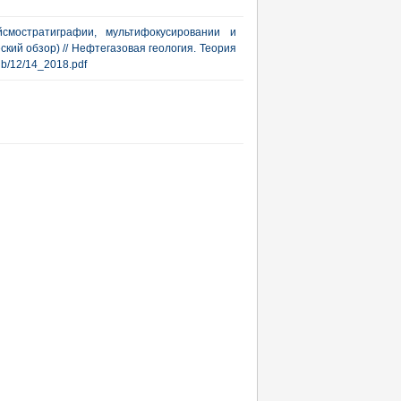
йсмостратиграфии, мультифокусировании и
кий обзор) // Нефтегазовая геология. Теория
rub/12/14_2018.pdf