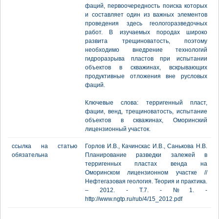
фаций, первоочередность поиска которых
и составляет один из важных элементов
проведения здесь геологоразведочных
работ. В изучаемых породах широко
развита трещиноватость, поэтому
необходимо внедрение технологий
гидроразрыва пластов при испытании
объектов в скважинах, вскрывающих
продуктивные отложения вне русловых
фаций.
Ключевые слова: терригенный пласт,
фации, венд, трещиноватость, испытание
объектов в скважинах, Оморинский
лицензионный участок.
ссылка на статью
Горлов И.В., Качинскас И.В., Санькова Н.В.
обязательна
Планирование разведки залежей в
терригенных пластах венда на
Оморинском лицензионном участке //
Нефтегазовая геология. Теория и практика.
– 2012. - Т.7. - №1. -
http://www.ngtp.ru/rub/4/15_2012.pdf