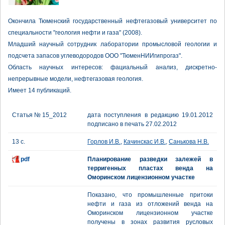
Окончила Тюменский государственный нефтегазовый университет по
специальности "геология нефти и газа" (2008).
Младший научный сотрудник лаборатории промысловой геологии и
подсчета запасов углеводородов ООО "ТюменНИИгипрогаз".
Область научных интересов: фациальный анализ, дискретно-
непрерывные модели, нефтегазовая геология.
Имеет 14 публикаций.
Статья № 15_2012
дата поступления в редакцию 19.01.2012
подписано в печать 27.02.2012
13 с.
Горлов И.В.
,
Качинскас И.В.
,
Санькова Н.В.
pdf
Планирование разведки залежей в
терригенных пластах венда на
Оморинском лицензионном участке
Показано, что промышленные притоки
нефти и газа из отложений венда на
Оморинском лицензионном участке
получены в зонах развития русловых