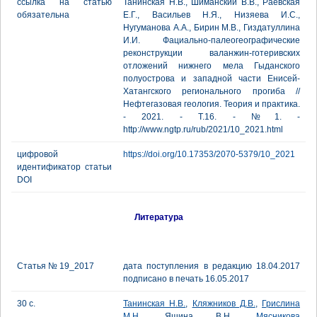
ссылка на статью
Танинская Н.В., Шиманский В.В., Раевская
обязательна
Е.Г., Васильев Н.Я., Низяева И.С.,
Нугуманова А.А., Бирин М.В., Гиздатуллина
И.И. Фациально-палеогеографические
реконструкции валанжин-готеривских
отложений нижнего мела Гыданского
полуострова и западной части Енисей-
Хатангского регионального прогиба //
Нефтегазовая геология. Теория и практика.
- 2021. - Т.16. - №1. -
http://www.ngtp.ru/rub/2021/10_2021.html
цифровой
https://doi.org/10.17353/2070-5379/10_2021
идентификатор статьи
DOI
Литература
Статья № 19_2017
дата поступления в редакцию 18.04.2017
подписано в печать 16.05.2017
30 с.
Танинская Н.В.
,
Кляжников Д.В.
,
Грислина
М.Н.
, Яшина В.Н.,
Мясникова