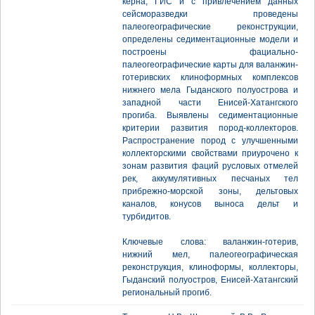
керна, ГИС и с привлечением данных
сейсморазведки проведены
палеогеографические реконструкции,
определены седиментационные модели и
построены фациально-
палеогеографические карты для валанжин-
готеривских клиноформных комплексов
нижнего мела Гыданского полуострова и
западной части Енисей-Хатангского
прогиба. Выявлены седиментационные
критерии развития пород-коллекторов.
Распространение пород с улучшенными
коллекторскими свойствами приурочено к
зонам развития фаций русловых отмелей
рек, аккумулятивных песчаных тел
прибрежно-морской зоны, дельтовых
каналов, конусов выноса дельт и
турбидитов.
Ключевые слова: валанжин-готерив,
нижний мел, палеогеографическая
реконструкция, клиноформы, коллекторы,
Гыданский полуостров, Енисей-Хатангский
региональный прогиб.