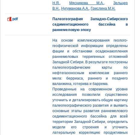
Н.Я.
,
Мясникова М.А.
,
Зельцер
В.Н.
,
Нугуманова А.А.
,
Грислина М.Н.
pdf
Палеогеография Западно-Сибирского
седиментационного бассейна в
раннемеловую эпоху
На основе комплексирования геолого-
геофизической информации определены
фации и обстановки осадконакопления
раннемеловых терригенных отложений
Западной Сибири. В результате построены
палеогеографические карты по
нефтегазоносным комплексам раннего
мела: берриаса, раннего и позднего
валанжина, готерива и баррема.
Проведенные на современном уровне
исследования позволили существенно
уточнить и детализировать общую картину
палеогеографического развития и выявить
основные этапы развития раннемелового
седиментационного бассейна для всей
территории Западной Сибири, определить
модели его строения и уточнить
латеральную корреляцию продуктивных