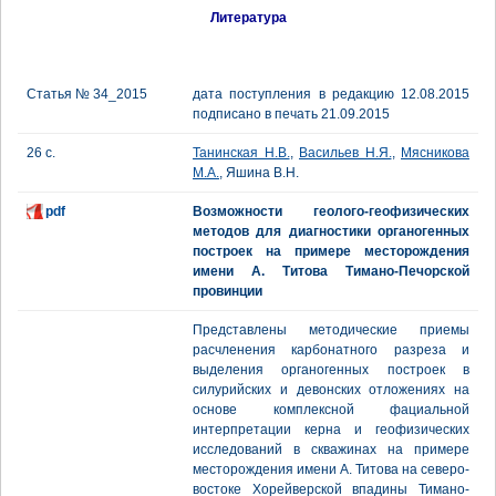
Литература
Статья № 34_2015
дата поступления в редакцию 12.08.2015
подписано в печать 21.09.2015
26 с.
Танинская Н.В.
,
Васильев Н.Я.
,
Мясникова
М.А.
, Яшина В.Н.
pdf
Возможности геолого-геофизических
методов для диагностики органогенных
построек на примере месторождения
имени А. Титова Тимано-Печорской
провинции
Представлены методические приемы
расчленения карбонатного разреза и
выделения органогенных построек в
силурийских и девонских отложениях на
основе комплексной фациальной
интерпретации керна и геофизических
исследований в скважинах на примере
месторождения имени А. Титова на северо-
востоке Хорейверской впадины Тимано-