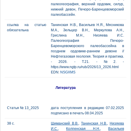
палеогеография, верхний ордовик, силур,
нижний девон, Печоро-Баренцевоморский
палеобассейн.
ссылка на статью
Танинская Н.В., Васильев Н.Я., Мясникова
обязательна
М.А., Зельцер В.Н., Меркулова А.Н.,
Грислина М.Н., Низяева И.С.
Палеогеография Печоро-
Баренцевоморского палеобассейна в
позднем ордовике-раннем девоне //
Нефтегазовая геология. Теория и практика.
- 2026. - Т.21. - №2. -
https://www.ngtp.ru/rub/2026/13_2026.html
EDN:
NSGXMS
Литература
Статья № 13_2025
дата поступления в редакцию 07.02.2025
подписано в печать 08.04.2025
38 с.
Шиманский В.В.
,
Танинская Н.В.
,
Низяева
И.С.
,
Колпенская Н.Н.
,
Васильев