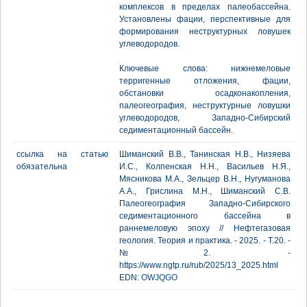
комплексов в пределах палеобассейна.
Установлены фации, перспективные для
формирования неструктурных ловушек
углеводородов.
Ключевые слова: нижнемеловые
терригенные отложения, фации,
обстановки осадконакопления,
палеогеография, неструктурные ловушки
углеводородов, Западно-Сибирский
седиментационный бассейн.
ссылка на статью
Шиманский В.В., Танинская Н.В., Низяева
обязательна
И.С., Колпенская Н.Н., Васильев Н.Я.,
Мясникова М.А., Зельцер В.Н., Нугуманова
А.А., Грислина М.Н., Шиманский С.В.
Палеогеография Западно-Сибирского
седиментационного бассейна в
раннемеловую эпоху // Нефтегазовая
геология. Теория и практика. - 2025. - Т.20. -
№2. -
https://www.ngtp.ru/rub/2025/13_2025.html
EDN:
OWJQGO