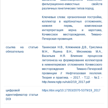
фильтрационно-емкостных свойств
различных генетических типов пород.
Ключевые слова: органогенная постройка,
коллектор в карбонатных отложениях,
нижняя пермь, комплексная
интерпретация керна и каротажа,
Кочмесское месторождение, Тимано-
Печорская провинция.
ссылка на статью
Танинская Н.В., Кляжников Д.В., Грислина
обязательна
М.Н., Яшина В.Н., Мясникова М.А.,
Васильев Н.Я. Влияние процессов
литогенеза на формирование коллекторов
в нижнепермских отложениях Кочмесского
месторождения Тимано-Печорской
провинции // Нефтегазовая геология.
Теория и практика. – 2017. - Т.12. - №2. -
http://www.ngtp.ru/rub/2/19_2017.pdf
цифровой
https://doi.org/10.17353/2070-5379/19_2017
идентификатор статьи
DOI