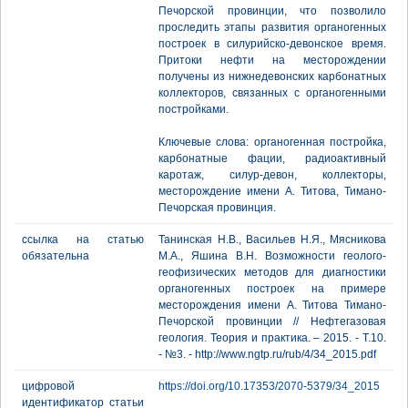
Печорской провинции, что позволило
проследить этапы развития органогенных
построек в силурийско-девонское время.
Притоки нефти на месторождении
получены из нижнедевонских карбонатных
коллекторов, связанных с органогенными
постройками.
Ключевые слова: органогенная постройка,
карбонатные фации, радиоактивный
каротаж, силур-девон, коллекторы,
месторождение имени А. Титова, Тимано-
Печорская провинция.
ссылка на статью
Танинская Н.В., Васильев Н.Я., Мясникова
обязательна
М.А., Яшина В.Н. Возможности геолого-
геофизических методов для диагностики
органогенных построек на примере
месторождения имени А. Титова Тимано-
Печорской провинции // Нефтегазовая
геология. Теория и практика. – 2015. - Т.10.
- №3. - http://www.ngtp.ru/rub/4/34_2015.pdf
цифровой
https://doi.org/10.17353/2070-5379/34_2015
идентификатор статьи