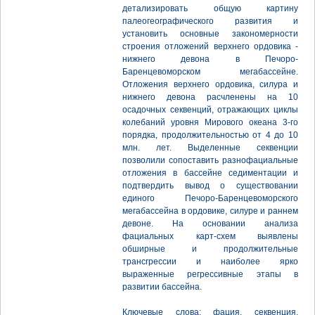
детализировать общую картину
палеогеографического развития и
установить основные закономерности
строения отложений верхнего ордовика -
нижнего девона в Печоро-
Баренцевоморском мегабассейне.
Отложения верхнего ордовика, силура и
нижнего девона расчленены на 10
осадочных секвенций, отражающих циклы
колебаний уровня Мирового океана 3-го
порядка, продолжительностью от 4 до 10
млн. лет. Выделенные секвенции
позволили сопоставить разнофациальные
отложения в бассейне седиментации и
подтвердить вывод о существовании
единого Печоро-Баренцевоморского
мегабассейна в ордовике, силуре и раннем
девоне. На основании анализа
фациальных карт-схем выявлены
обширные и продолжительные
трансгрессии и наиболее ярко
выраженные регрессивные этапы в
развитии бассейна.
Ключевые слова: фация, секвенция,