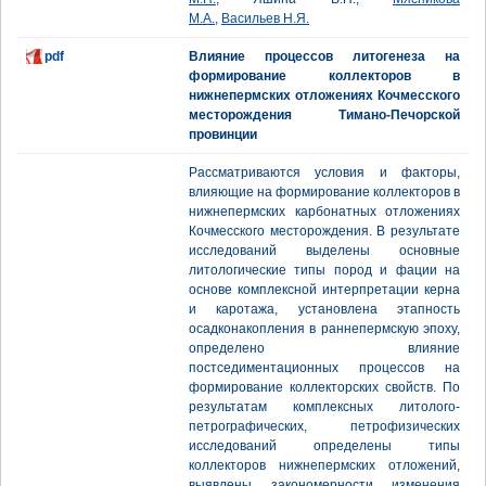
М.А.
,
Васильев Н.Я.
pdf
Влияние процессов литогенеза на
формирование коллекторов в
нижнепермских отложениях Кочмесского
месторождения Тимано-Печорской
провинции
Рассматриваются условия и факторы,
влияющие на формирование коллекторов в
нижнепермских карбонатных отложениях
Кочмесского месторождения. В результате
исследований выделены основные
литологические типы пород и фации на
основе комплексной интерпретации керна
и каротажа, установлена этапность
осадконакопления в раннепермскую эпоху,
определено влияние
постседиментационных процессов на
формирование коллекторских свойств. По
результатам комплексных литолого-
петрографических, петрофизических
исследований определены типы
коллекторов нижнепермских отложений,
выявлены закономерности изменения