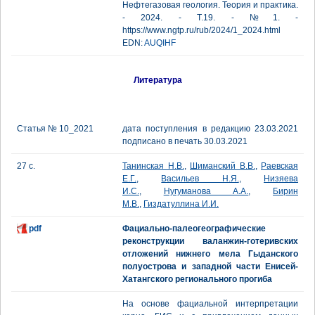
Нефтегазовая геология. Теория и практика.
- 2024. - Т.19. - №1. -
https://www.ngtp.ru/rub/2024/1_2024.html
EDN:
AUQIHF
Литература
Статья № 10_2021
дата поступления в редакцию 23.03.2021
подписано в печать 30.03.2021
27 с.
Танинская Н.В.
,
Шиманский В.В.
,
Раевская
Е.Г.
,
Васильев Н.Я.
,
Низяева
И.С.
,
Нугуманова А.А.
,
Бирин
М.В.
,
Гиздатуллина И.И.
pdf
Фациально-палеогеографические
реконструкции валанжин-готеривских
отложений нижнего мела Гыданского
полуострова и западной части Енисей-
Хатангского регионального прогиба
На основе фациальной интерпретации