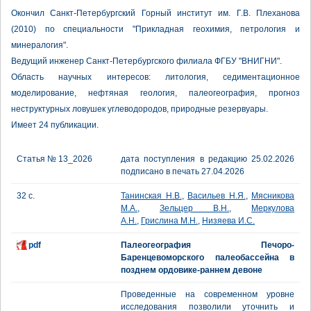
Окончил Санкт-Петербургский Горный институт им. Г.В. Плеханова
(2010) по специальности "Прикладная геохимия, петрология и
минералогия".
Ведущий инженер Санкт-Петербургского филиала ФГБУ "ВНИГНИ".
Область научных интересов: литология, седиментационное
моделирование, нефтяная геология, палеогеография, прогноз
неструктурных ловушек углеводородов, природные резервуары.
Имеет 24 публикации.
Статья № 13_2026
дата поступления в редакцию 25.02.2026
подписано в печать 27.04.2026
32 с.
Танинская Н.В.
,
Васильев Н.Я.
,
Мясникова
М.А.
,
Зельцер В.Н.
,
Меркулова
А.Н.
,
Грислина М.Н.
,
Низяева И.С.
pdf
Палеогеография Печоро-
Баренцевоморского палеобассейна в
позднем ордовике-раннем девоне
Проведенные на современном уровне
исследования позволили уточнить и