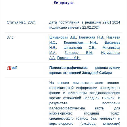
Литература
Статья № 1_2024
дата поступления в редакцию 29.01.2024
подписано в печать 22.02.2024
37 с.
Шиманский В.В.
,
Танинская Н.В.
,
Низяева
И.С.
,
Колпенская Н.Н.
,
Васильев
Н.Я.
,
Шиманский С.В.
,
Мясникова
М.А.
,
Зельцер В.Н.
,
Нугуманова
А.А.
,
Грислина М.Н.
pdf
Палеогеографические реконструкции
юрских отложений Западной Сибири
На основе комплексирования геолого-
геофизической информации определены
фации и обстановки осадконакопления
юрских отложений Западной Сибири. В
результате построены
палеогеографические карты для
нижнеюрского (поздний тоар),
среднеюрского (байос, бат, келловей) и
верхнеюрского (оксфорд, кимеридж)