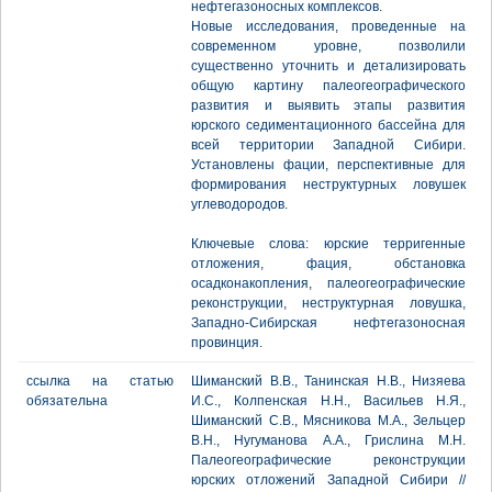
нефтегазоносных комплексов.
Новые исследования, проведенные на
современном уровне, позволили
существенно уточнить и детализировать
общую картину палеогеографического
развития и выявить этапы развития
юрского седиментационного бассейна для
всей территории Западной Сибири.
Установлены фации, перспективные для
формирования неструктурных ловушек
углеводородов.
Ключевые слова: юрские терригенные
отложения, фация, обстановка
осадконакопления, палеогеографические
реконструкции, неструктурная ловушка,
Западно-Сибирская нефтегазоносная
провинция.
ссылка на статью
Шиманский В.В., Танинская Н.В., Низяева
обязательна
И.С., Колпенская Н.Н., Васильев Н.Я.,
Шиманский С.В., Мясникова М.А., Зельцер
В.Н., Нугуманова А.А., Грислина М.Н.
Палеогеографические реконструкции
юрских отложений Западной Сибири //