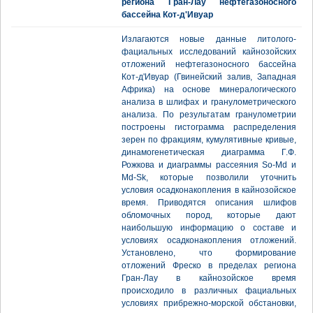
региона Гран-Лау нефтегазоносного
бассейна Кот-д'Ивуар
Излагаются новые данные литолого-
фациальных исследований кайнозойских
отложений нефтегазоносного бассейна
Кот-д'Ивуар (Гвинейский залив, Западная
Африка) на основе минералогического
анализа в шлифах и гранулометрического
анализа. По результатам гранулометрии
построены гистограмма распределения
зерен по фракциям, кумулятивные кривые,
динамогенетическая диаграмма Г.Ф.
Рожкова и диаграммы рассеяния So-Md и
Md-Sk, которые позволили уточнить
условия осадконакопления в кайнозойское
время. Приводятся описания шлифов
обломочных пород, которые дают
наибольшую информацию о составе и
условиях осадконакопления отложений.
Установлено, что формирование
отложений Фреско в пределах региона
Гран-Лау в кайнозойское время
происходило в различных фациальных
условиях прибрежно-морской обстановки,