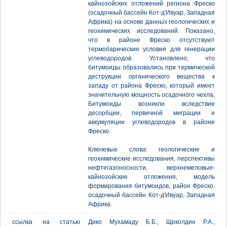
кайнозойских отложений региона Фреско
(осадочный бассейн Кот-д'Ивуар, Западная
Африка) на основе данных геологических и
геохимических исследований. Показано,
что в районе Фреско отсутствуют
термобарические условия для генерации
углеводородов. Установлено, что
битумоиды образовались при термической
деструкции органического вещества к
западу от района Фреско, который имеет
значительную мощность осадочного чехла.
Битумоиды возникли вследствие
десорбции, первичной миграции и
аккумуляции углеводородов в районе
Фреско.
Ключевые слова: геологические и
геохимические исследования, перспективы
нефтегазоносности, верхнемеловые-
кайнозойские отложения, модель
формирования битумоидов, район Фреско,
осадочный бассейн Кот-д'Ивуар, Западная
Африка.
ссылка на статью
Дико Мухамаду Б.Б., Щеколдин Р.А.,