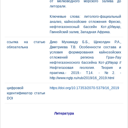
от мелководного морского залива до
литорали.
Ключевые слова: литолого-фациальный
анализ, кайнозойские отложения Фреско,
нефтегазоносный бассейн Кот-д'Ивуар,
Гвинейский залив, Западная Африка.
ссылка на статью
Дико Мухамаду Б.Б., Щеколдин Р.А.,
обязательна
Дмитриева Т.В. Особенности состава и
условия формирования кайнозойских
отложений региона Гран-Лау
нефтегазоносного бассейна Кот-д'Ивуар //
Нефтегазовая геология. Теория и
практика.- 2019.- Т.14. - №2. -
http://www.ngtp.ru/rub/2019/16_2019.html
цифровой
https://doi.org/10.17353/2070-5379/16_2019
идентификатор статьи
DOI
Литература