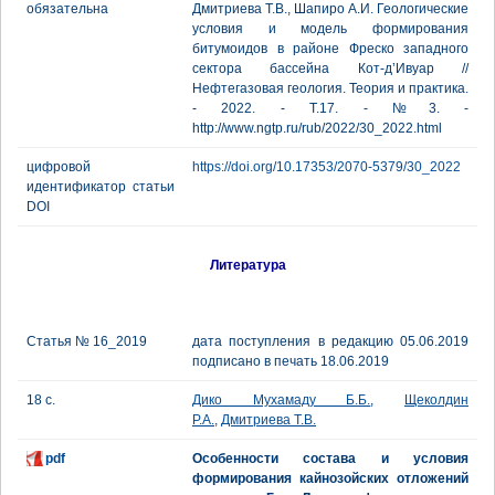
обязательна
Дмитриева Т.В., Шапиро А.И. Геологические
условия и модель формирования
битумоидов в районе Фреско западного
сектора бассейна Кот-д’Ивуар //
Нефтегазовая геология. Теория и практика.
- 2022. - Т.17. - №3. -
http://www.ngtp.ru/rub/2022/30_2022.html
цифровой
https://doi.org/10.17353/2070-5379/30_2022
идентификатор статьи
DOI
Литература
Статья № 16_2019
дата поступления в редакцию 05.06.2019
подписано в печать 18.06.2019
18 с.
Дико Мухамаду Б.Б.
,
Щеколдин
Р.А.
,
Дмитриева Т.В.
pdf
Особенности состава и условия
формирования кайнозойских отложений