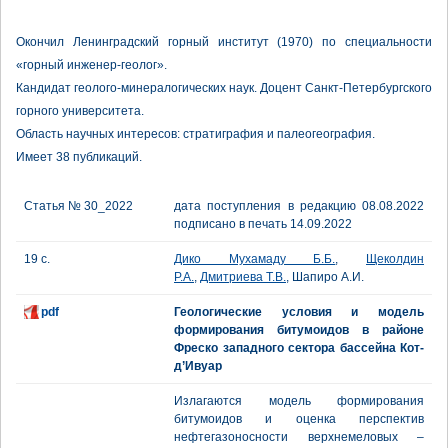
Окончил Ленинградский горный институт (1970) по специальности
«горный инженер-геолог».
Кандидат геолого-минералогических наук. Доцент Санкт-Петербургского
горного университета.
Область научных интересов: стратиграфия и палеогеография.
Имеет 38 публикаций.
Статья № 30_2022
дата поступления в редакцию 08.08.2022
подписано в печать 14.09.2022
19 с.
Дико Мухамаду Б.Б.
,
Щеколдин
Р.А.
,
Дмитриева Т.В.
, Шапиро А.И.
pdf
Геологические условия и модель
формирования битумоидов в районе
Фреско западного сектора бассейна Кот-
д’Ивуар
Излагаются модель формирования
битумоидов и оценка перспектив
нефтегазоносности верхнемеловых –