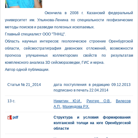
Окончила в 2008 г. Казанский федеральный
университет им. Ульянова-Ленина по специальности геофизические
методы поисков и разведки полезных ископаемых.
Главный специалист ООО "ТННЦ".
Область научных интересов: геологическое строение Оренбургской
области, сейсмостратиграфия девонских отложений, возможности
прогноза улучшенных коллекторских свойств по результатам
комплексного анализа 3D сейсморазведки, ГИС и керна.
Автор одной публикации.
Статья № 21_2014
дата поступления в редакцию 09.12.2013
подписано в печать 22.04.2014
13 с.
Никитин Ю.И.
,
Рихтер О.В.
,
Вилесов
А.П.
,
Махмудова Р.Х.
pdf
Структура и условия формирования
колганской толщи на юге Оренбургской
области