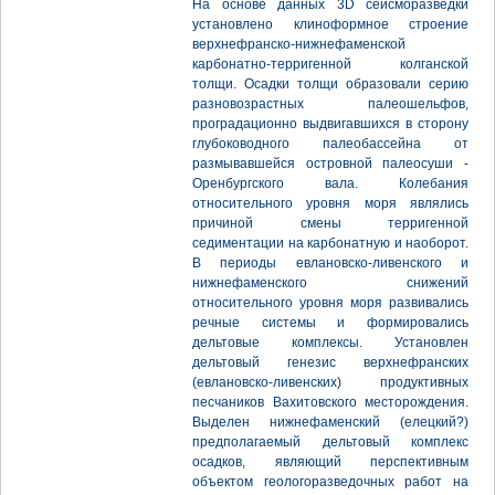
На основе данных 3D сейсморазведки
установлено клиноформное строение
верхнефранско-нижнефаменской
карбонатно-терригенной колганской
толщи. Осадки толщи образовали серию
разновозрастных палеошельфов,
проградационно выдвигавшихся в сторону
глубоководного палеобассейна от
размывавшейся островной палеосуши -
Оренбургского вала. Колебания
относительного уровня моря являлись
причиной смены терригенной
седиментации на карбонатную и наоборот.
В периоды евлановско-ливенского и
нижнефаменского снижений
относительного уровня моря развивались
речные системы и формировались
дельтовые комплексы. Установлен
дельтовый генезис верхнефранских
(евлановско-ливенских) продуктивных
песчаников Вахитовского месторождения.
Выделен нижнефаменский (елецкий?)
предполагаемый дельтовый комплекс
осадков, являющий перспективным
объектом геологоразведочных работ на