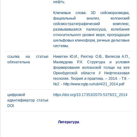
нефть.
Ключевые слова: 3D сейсморазведка,
фациальный анализ, колганский
сейсмостратиграфический комплекс,
размывавшаяся палеосуша, колебания
относительного уровня моря, проградация
шельфовых клиноформ, речные дельтовые
системы.
ссылка на статью
Никитин Ю.И., Рихтер О.В., Вилесов А.П.,
обязательна
Махмудова Р.Х. Структура и условия
формирования колганской толщи на юге
Оренбургской области // Нефтегазовая
геология. Теория и практика. – 2014. - Т.9. -
№2. - http://www.ngtp.ru/rub/4/21_2014.pdf
цифровой
https://doi.org/10.17353/2070-5379/21_2014
идентификатор статьи
DOI
Литература