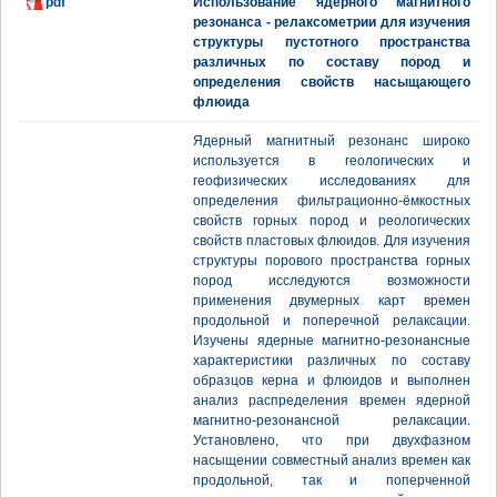
pdf
Использование ядерного магнитного
резонанса - релаксометрии для изучения
структуры пустотного пространства
различных по составу пород и
определения свойств насыщающего
флюида
Ядерный магнитный резонанс широко
используется в геологических и
геофизических исследованиях для
определения фильтрационно-ёмкостных
свойств горных пород и реологических
свойств пластовых флюидов. Для изучения
структуры порового пространства горных
пород исследуются возможности
применения двумерных карт времен
продольной и поперечной релаксации.
Изучены ядерные магнитно-резонансные
характеристики различных по составу
образцов керна и флюидов и выполнен
анализ распределения времен ядерной
магнитно-резонансной релаксации.
Установлено, что при двухфазном
насыщении совместный анализ времен как
продольной, так и поперченной