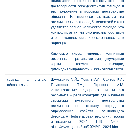
релаксации позволяет с высокой степенью
достоверности определить тип флюида и
его положение в поровом пространстве
образца. В процессе экстракции из
различных типов пород баженовской свиты
удаляется разное количество флюида, что
контролируется литологическим составом
и содержанием органического вещества в
образцах.
Ключевые слова: ядерный магнитный
резонанс - релаксометрия, двумерные
карты времен релаксации,
флюидонасыщенность, баженовская свита.
ссылка на статью
Шумскайте М.Й., Фомин М.А., Саитов Р.М.,
обязательна
Янушенко Т.А., Горшков А.М.
Использование ядерного магнитного
резонанса - релаксометрии для изучения
структуры пустотного пространства
различных по составу пород и
определения свойств насыщающего
флюида // Нефтегазовая геология. Теория
и практика. - 2024. - Т.19. - №4. -
https://www.ngtp.ru/rub/2024/41_2024.html