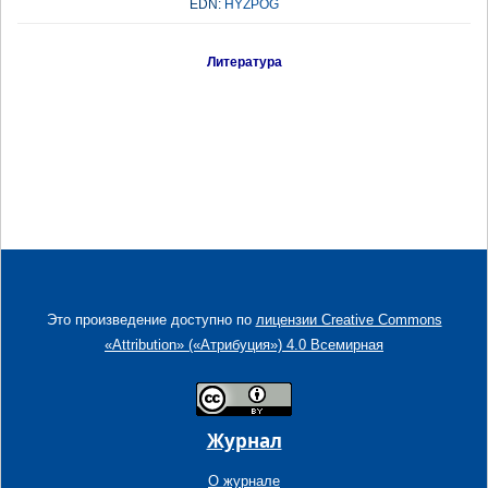
EDN:
HYZPOG
Литература
Это произведение доступно по
лицензии Creative Commons
«Attribution» («Атрибуция») 4.0 Всемирная
Журнал
О журнале