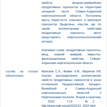
свойств вендско-кембрийских
продуктивных горизонтов на территории
западной части Северо-Алданской
нефтегазоносной области. Построены
карты пористости осинского и юряхского
горизонтов. Выделены участки, где по
своим коллекторским свойствам
продуктивные горизонты могут
представлять нефтегазогеологический
интерес.
Ключевые слова: продуктивные горизонты,
венд, нижний кембрий, емкостно-
фильтрационные свойства, Северо-
Алданская нефтегазоносная область.
ссылка на статью
Моисеев С.А., Фомин А.М., Маринов Р.В.
обязательна
Анализ распределения коллекторских
свойств продуктивных горизонтов в зонах
сочленения Предпатомской, Западно-
Вилюйской и Северо-Алданской
нефтегазоносных областей //
Нефтегазовая геология. Теория и практика.
- 2020. - Т.15. - №2. -
http://www.ngtp.ru/rub/2020/15_2020.html