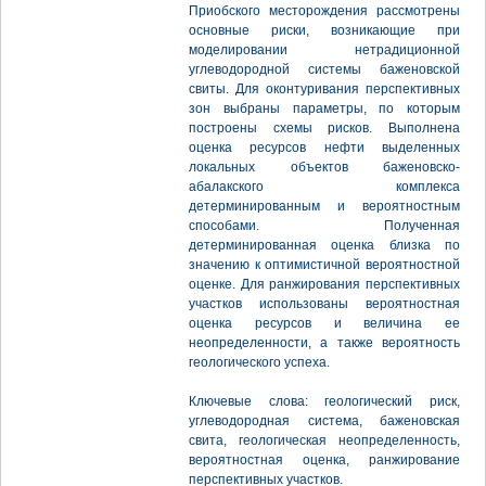
Приобского месторождения рассмотрены
основные риски, возникающие при
моделировании нетрадиционной
углеводородной системы баженовской
свиты. Для оконтуривания перспективных
зон выбраны параметры, по которым
построены схемы рисков. Выполнена
оценка ресурсов нефти выделенных
локальных объектов баженовско-
абалакского комплекса
детерминированным и вероятностным
способами. Полученная
детерминированная оценка близка по
значению к оптимистичной вероятностной
оценке. Для ранжирования перспективных
участков использованы вероятностная
оценка ресурсов и величина ее
неопределенности, а также вероятность
геологического успеха.
Ключевые слова: геологический риск,
углеводородная система, баженовская
свита, геологическая неопределенность,
вероятностная оценка, ранжирование
перспективных участков.