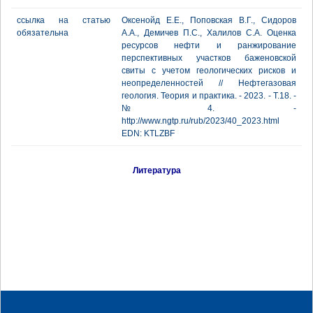
ссылка на статью
Оксенойд Е.Е., Поповская В.Г., Сидоров
обязательна
А.А., Демичев П.С., Халилов С.А. Оценка
ресурсов нефти и ранжирование
перспективных участков баженовской
свиты с учетом геологических рисков и
неопределенностей // Нефтегазовая
геология. Теория и практика. - 2023. - Т.18. -
№4. -
http://www.ngtp.ru/rub/2023/40_2023.html
EDN: KTLZBF
Литература