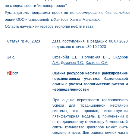
по специальности "инженер-геолог".
Руководитель программы проектов по формированию бизнес-кейсов
опций ООО «Газпромнефть-Хантос», Ханты-Мансийск.
Область научных интересов: геология нефти и газа.
Статья № 40_2023
дата поступления в редакцию 06.07.2023
подписано в печать 30.10.2023
24 с.
Оксенойд Е.Е.
,
Поповская В.Г.
,
Сидоров
А.А.
,
Демичев П.С.
,
Халилов С.А.
pdf
Оценка ресурсов нефти и ранжирование
перспективных участков баженовской
свиты с учетом геологических рисков и
неопределенностей
При оценке вероятности геологического
успеха для традиционной нефтяной
системы, как правило, используется
пятифакторная модель. В применении к
нетрадиционному коллектору баженовской
свиты количество факторов может быть
сведено к трем. Для района южной части