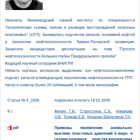
Окончила Ленинградский горный институт по специальности
"геологическая съемка, поиски и разведка месторождений полезных
ископаемых" (1975). Занималась подсчетом запасов, геохимией нефтей
и прогнозом нефтегазоносности Тимано-Печорской провинции.
Защитила кандидатскую диссертацию на тему "Прогноз
нефтегазоносности больших глубин Предуральского прогиба".
Ведущий научный сотрудник ВНИГРИ.
Область научных интересов: выделение зон нефтегазонакопления,
подсчет запасов углеводородов, перспективы нефтегазоносности ТПП.
Автор и соавтор более 20 публикаций, в том числе монографии.
Статья № 4_2008
подписано в печать 18.02.2008
8 с.
Фенин Г.И.
,
Старостина С.Б.
,
Чумакова
О.В.
,
Толкова Е.В.
,
Крыкова /Щепелина/ Т.Н.
pdf
Примеры проявления аномально-
высоких пластовых давлений в водо- и
газонасыщенных пластах-коллекторах