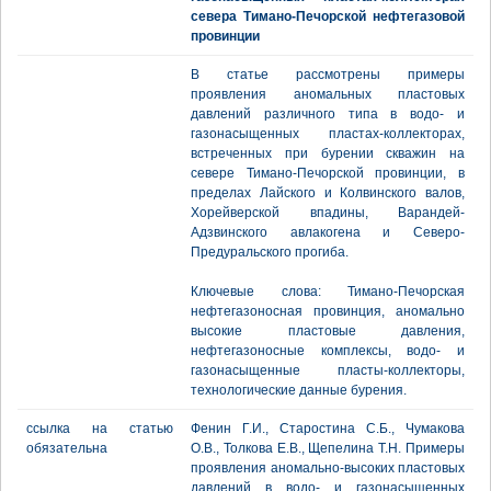
севера Тимано-Печорской нефтегазовой
провинции
В статье рассмотрены примеры
проявления аномальных пластовых
давлений различного типа в водо- и
газонасыщенных пластах-коллекторах,
встреченных при бурении скважин на
севере Тимано-Печорской провинции, в
пределах Лайского и Колвинского валов,
Хорейверской впадины, Варандей-
Адзвинского авлакогена и Северо-
Предуральского прогиба.
Ключевые слова: Тимано-Печорская
нефтегазоносная провинция, аномально
высокие пластовые давления,
нефтегазоносные комплексы, водо- и
газонасыщенные пласты-коллекторы,
технологические данные бурения.
ссылка на статью
Фенин Г.И., Старостина С.Б., Чумакова
обязательна
О.В., Толкова Е.В., Щепелина Т.Н. Примеры
проявления аномально-высоких пластовых
давлений в водо- и газонасыщенных