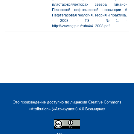
пластах-коллекторах севера Тимано-
Печорской нефтегазовой провинции //
Нефтегазовая геология. Теория и практика.
- 2008. - Т.3. - №1. -
http://www.ngtp.ru/rub/4/4_2008.pdf
Это произведение доступно по
лицензии Creative Commons
«Attribution» («Атрибуция») 4.0 Всемирная