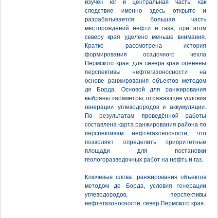
изучен юг и центральная часть, как
следствие именно здесь открыто и
разрабатывается большая часть
месторождений нефти и газа, при этом
северу края уделено меньше внимания.
Кратко рассмотрена история
формирования осадочного чехла
Пермского края, для севера края оценены
перспективы нефтегазоносности на
основе ранжирования объектов методом
де Борда. Основой для ранжирования
выбраны параметры, отражающие условия
генерации углеводородов и аккумуляции.
По результатам проведённой работы
составлена карта ранжирования района по
перспективам нефтегазоносности, что
позволяет определить приоритетные
площади для постановки
геологоразведочных работ на нефть и газ.
Ключевые слова: ранжирования объектов
методом де Борда, условия генерации
углеводородов, перспективы
нефтегазоносности, север Пермского края.