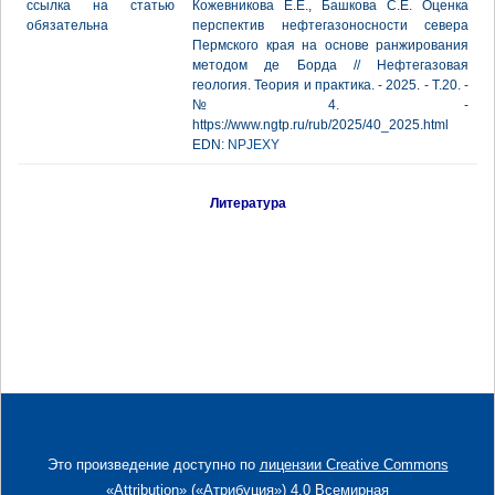
ссылка на статью
Кожевникова Е.Е., Башкова С.Е. Оценка
обязательна
перспектив нефтегазоносности севера
Пермского края на основе ранжирования
методом де Борда // Нефтегазовая
геология. Теория и практика. - 2025. - Т.20. -
№4. -
https://www.ngtp.ru/rub/2025/40_2025.html
EDN:
NPJEXY
Литература
Это произведение доступно по
лицензии Creative Commons
«Attribution» («Атрибуция») 4.0 Всемирная